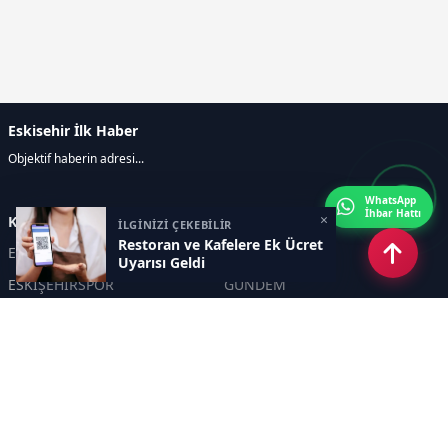
Eskisehir İlk Haber
Objektif haberin adresi...
WhatsApp
İhbar Hattı
×
Kategoriler
İLGİNİZİ ÇEKEBİLİR
Restoran ve Kafelere Ek Ücret
ESKİŞEHİR
GENEL
Uyarısı Geldi
ESKİŞEHİRSPOR
GÜNDEM
KÜLTÜR SANAT
SPOR
EĞİTİM
Haberde insan
Asayiş
SİYASET
Politika
EKONOMİ
DİĞER
BİLİM