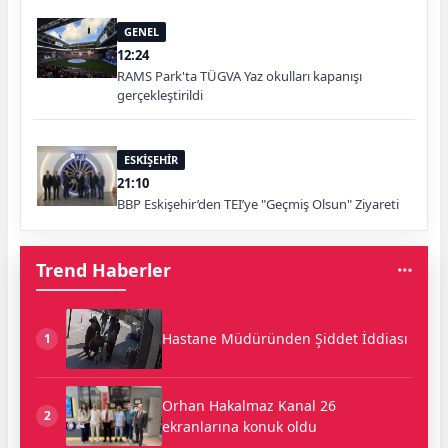
GENEL
12:24
RAMS Park'ta TÜGVA Yaz okulları kapanışı
gerçekleştirildi
ESKİŞEHİR
21:10
BBP Eskişehir’den TEI’ye "Geçmiş Olsun" Ziyareti
Trend Haberler
Hastane Müdüründen Şiddet İddiası
1
Orhan Hakalmaz Kanal 26
2
ekranlarına konuk oldu