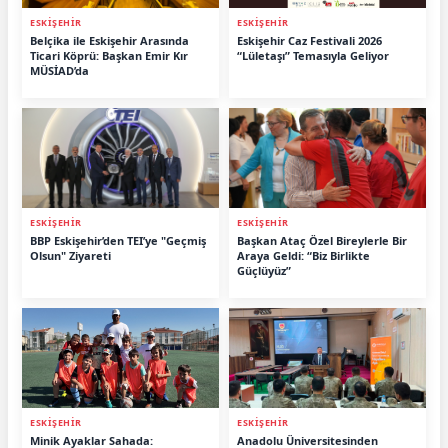
ESKİŞEHİR
ESKİŞEHİR
Belçika ile Eskişehir Arasında
Eskişehir Caz Festivali 2026
Ticari Köprü: Başkan Emir Kır
“Lületaşı” Temasıyla Geliyor
MÜSİAD’da
ESKİŞEHİR
ESKİŞEHİR
BBP Eskişehir’den TEI’ye "Geçmiş
Başkan Ataç Özel Bireylerle Bir
Olsun" Ziyareti
Araya Geldi: “Biz Birlikte
Güçlüyüz”
ESKİŞEHİR
ESKİŞEHİR
Minik Ayaklar Sahada:
Anadolu Üniversitesinden