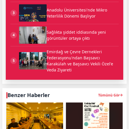
Anadolu Üniversitesi'nde Mikro
3
Yeterlilik Dönemi Başlıyor
Sağlıkta şiddet iddiasında yeni
4
görüntüler ortaya çıktı
Emirdağ ve Çevre Dernekleri
Federasyonu'ndan Başsavcı
5
Karakülah ve Başsavcı Vekili Özel'e
Veda Ziyareti
Benzer Haberler
Tümünü Gör