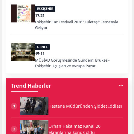
ESKİŞEHİR
17:21
Eskişehir Caz Festivali 2026 “Lületaşı” Temasıyla
Geliyor
GENEL
15:11
MÜSİAD Görüşmesinde Gündem: Brüksel-
Eskişehir Uçuşları ve Avrupa Pazarı
Trend Haberler
Hastane Müdüründen Şiddet İddiası
1
Orhan Hakalmaz Kanal 26
2
ekranlarına konuk oldu