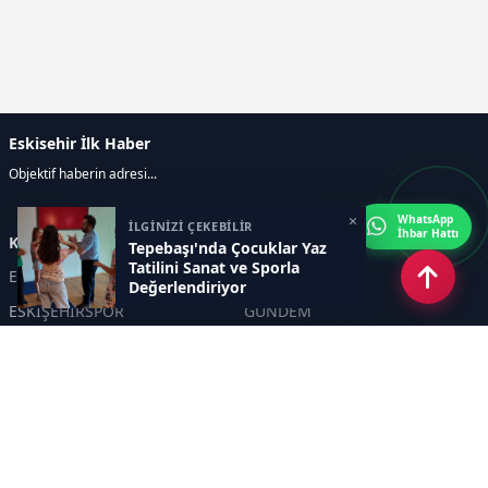
Eskisehir İlk Haber
Objektif haberin adresi...
×
WhatsApp
İLGİNİZİ ÇEKEBİLİR
İhbar Hattı
Kategoriler
Tepebaşı'nda Çocuklar Yaz
Tatilini Sanat ve Sporla
ESKİŞEHİR
GENEL
Değerlendiriyor
ESKİŞEHİRSPOR
GÜNDEM
KÜLTÜR SANAT
SPOR
EĞİTİM
Haberde insan
Asayiş
SİYASET
Politika
EKONOMİ
DİĞER
BİLİM