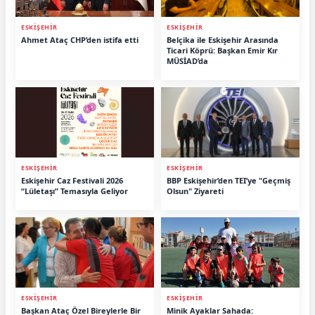
ESKİŞEHİR
ESKİŞEHİR
Ahmet Ataç CHP’den istifa etti
Belçika ile Eskişehir Arasında
Ticari Köprü: Başkan Emir Kır
MÜSİAD’da
ESKİŞEHİR
ESKİŞEHİR
Eskişehir Caz Festivali 2026
BBP Eskişehir’den TEI’ye "Geçmiş
“Lületaşı” Temasıyla Geliyor
Olsun" Ziyareti
ESKİŞEHİR
ESKİŞEHİR
Başkan Ataç Özel Bireylerle Bir
Minik Ayaklar Sahada: