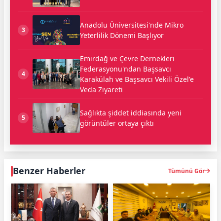
Anadolu Üniversitesi'nde Mikro
3
Yeterlilik Dönemi Başlıyor
Emirdağ ve Çevre Dernekleri
Federasyonu'ndan Başsavcı
4
Karakülah ve Başsavcı Vekili Özel'e
Veda Ziyareti
Sağlıkta şiddet iddiasında yeni
5
görüntüler ortaya çıktı
Benzer Haberler
Tümünü Gör