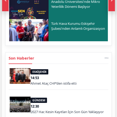
Anadolu Üniversitesi'nde Mikro
Yeterlilik Dönemi Başlıyor
Türk Hava Kurumu Eskişehir
Şubesi'nden Anlamlı Organizasyon
Son Haberler
ESKİŞEHİR
14:53
Ahmet Ataç CHP’den istifa etti
GÜNDEM
12:30
2027 Hac Kesin Kayıtları İçin Son Gün Yaklaşıyor