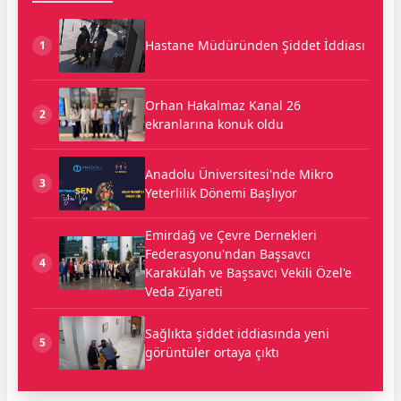
Hastane Müdüründen Şiddet İddiası
1
Orhan Hakalmaz Kanal 26
2
ekranlarına konuk oldu
Anadolu Üniversitesi'nde Mikro
3
Yeterlilik Dönemi Başlıyor
Emirdağ ve Çevre Dernekleri
Federasyonu'ndan Başsavcı
4
Karakülah ve Başsavcı Vekili Özel'e
Veda Ziyareti
Sağlıkta şiddet iddiasında yeni
5
görüntüler ortaya çıktı