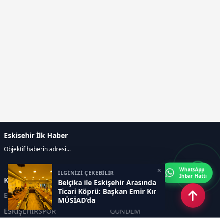
Eskisehir İlk Haber
Objektif haberin adresi...
×
WhatsApp
İLGİNİZİ ÇEKEBİLİR
İhbar Hattı
Kategoriler
Belçika ile Eskişehir Arasında
Ticari Köprü: Başkan Emir Kır
ESKİŞEHİR
GENEL
MÜSİAD’da
ESKİŞEHİRSPOR
GÜNDEM