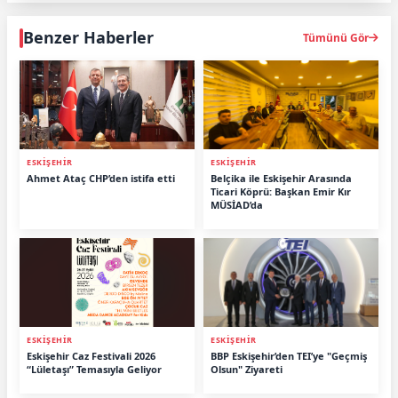
Benzer Haberler
Tümünü Gör
ESKİŞEHİR
ESKİŞEHİR
Ahmet Ataç CHP’den istifa etti
Belçika ile Eskişehir Arasında
Ticari Köprü: Başkan Emir Kır
MÜSİAD’da
ESKİŞEHİR
ESKİŞEHİR
Eskişehir Caz Festivali 2026
BBP Eskişehir’den TEI’ye "Geçmiş
“Lületaşı” Temasıyla Geliyor
Olsun" Ziyareti