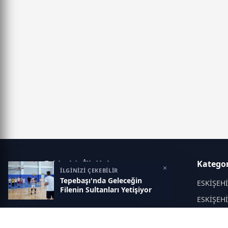
Eskisehir İlk Haber
Kategor
×
İLGİNİZİ ÇEKEBİLİR
Tepebaşı'nda Geleceğin
Objektif haberin adresi...
ESKİŞEH
Filenin Sultanları Yetişiyor
ESKİŞEH
KÜLTÜR 