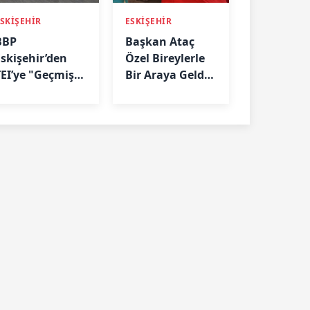
SKİŞEHİR
ESKİŞEHİR
BBP
Başkan Ataç
Eskişehir’den
Özel Bireylerle
TEI’ye "Geçmiş
Bir Araya Geldi:
Olsun" Ziyareti
“Biz Birlikte
Güçlüyüz”