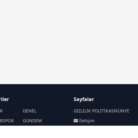
iler
Sayfalar
İR
GENEL
GİZLİLİK POLİTİKASI
KÜNYE
İRSPOR
GÜNDEM
İletişim
SANAT
SPOR
RSS
Sitemap