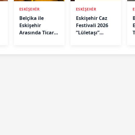
ESKİŞEHİR
ESKİŞEHİR
E
Belçika ile
Eskişehir Caz
Eskişehir
Festivali 2026
Arasında Ticari
“Lületaşı”
Köprü: Başkan
Temasıyla
Emir Kır
Geliyor
MÜSİAD’da