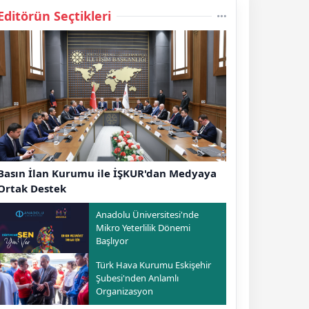
Editörün Seçtikleri
Basın İlan Kurumu ile İŞKUR'dan Medyaya
Ortak Destek
Anadolu Üniversitesi'nde
Mikro Yeterlilik Dönemi
Başlıyor
Türk Hava Kurumu Eskişehir
Şubesi'nden Anlamlı
Organizasyon