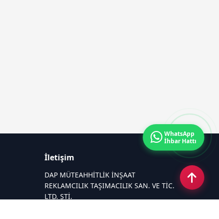
WhatsApp
İhbar Hattı
İletişim
DAP MÜTEAHHİTLİK İNŞAAT
REKLAMCILIK TAŞIMACILIK SAN. VE TİC.
LTD. ŞTİ.
Zafer Mahallesi Gazi Yakup Satar