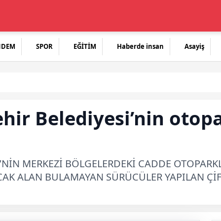
NDEM
SPOR
EĞİTİM
Haberde insan
Asayiş
ehir Belediyesi’nin oto
İ’NİN MERKEZİ BÖLGELERDEKİ CADDE OTOPARKL
CAK ALAN BULAMAYAN SÜRÜCÜLER YAPILAN Çİ