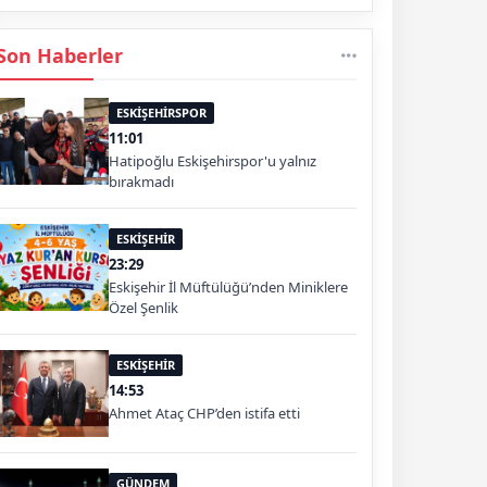
Son Haberler
ESKİŞEHİRSPOR
11:01
Hatipoğlu Eskişehirspor'u yalnız
bırakmadı
ESKİŞEHİR
23:29
Eskişehir İl Müftülüğü’nden Miniklere
Özel Şenlik
ESKİŞEHİR
14:53
Ahmet Ataç CHP’den istifa etti
GÜNDEM