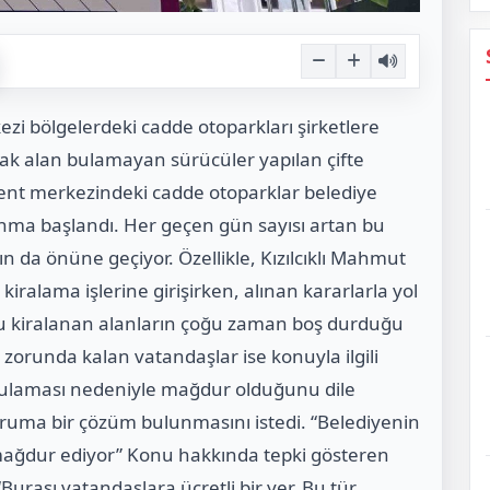
ezi bölgelerdeki cadde otoparkları şirketlere
ak alan bulamayan sürücüler yapılan çifte
ent merkezindeki cadde otoparklar belediye
lanma başlandı. Her geçen gün sayısı artan bu
n da önüne geçiyor. Özellikle, Kızılcıklı Mahmut
kiralama işlerine girişirken, alınan kararlarla yol
de bu kiralanan alanların çoğu zaman boş durduğu
orunda kalan vatandaşlar ise konuyla ilgili
 uygulaması nedeniyle mağdur olduğunu dile
uruma bir çözüm bulunmasını istedi. “Belediyenin
i mağdur ediyor” Konu hakkında tepki gösteren
Burası vatandaşlara ücretli bir yer. Bu tür