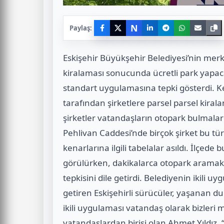
N
Paylaş:
Eskişehir Büyükşehir Belediyesi’nin merk
kiralaması sonucunda ücretli park yapac
standart uygulamasına tepki gösterdi. K
tarafından şirketlere parsel parsel kira
şirketler vatandaşların otopark bulmaları
Pehlivan Caddesi’nde birçok şirket bu tür 
kenarlarına ilgili tabelalar asıldı. İlçe
görülürken, dakikalarca otopark aramak z
tepkisini dile getirdi. Belediyenin ikili
getiren Eskişehirli sürücüler, yaşanan d
ikili uygulaması vatandaş olarak bizler
vatandaşlardan birisi olan Ahmet Yıldız, “