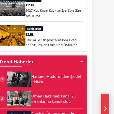
12:30
2027 Hac Kesin Kayıtları İçin Son Gün
Yaklaşıyor
ESKİŞEHİR
13:58
Belçika ile Eskişehir Arasında Ticari
Köprü: Başkan Emir Kır MÜSİAD’da
Trend Haberler
Hastane Müdüründen Şiddet
1
İddiası
Orhan Hakalmaz Kanal 26
2
ekranlarına konuk oldu
Anadolu Üniversitesi'nde