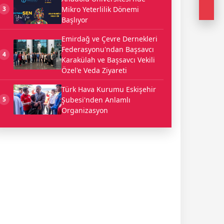
Mikro Yeterlilik Dönemi
3
Başlıyor
Emirdağ ve Çevre Dernekleri
Federasyonu'ndan Başsavcı
4
Karakülah ve Başsavcı Vekili
Özel'e Veda Ziyareti
Türk Hava Kurumu Eskişehir
Şubesi'nden Anlamlı
5
Organizasyon