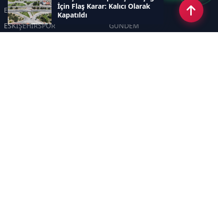
İçin Flaş Karar: Kalıcı Olarak
ESKİŞEHİR
GENEL
Kapatıldı
ESKİŞEHİRSPOR
GÜNDEM
KÜLTÜR SANAT
SPOR
EĞİTİM
Haberde insan
Asayiş
SİYASET
Politika
EKONOMİ
DİĞER
BİLİM
SAĞLIK
TARIM
ÇEVRE
OLAY
YAŞAM
TRAFİK
ADLİYE
DÜNYA
EMNİYET - JANDARMA
ETKİNLİKLER
Sayfalar