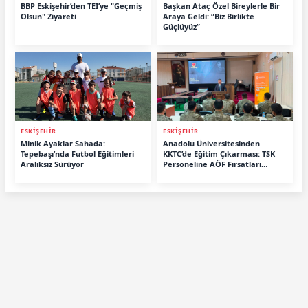
BBP Eskişehir’den TEI’ye "Geçmiş
Başkan Ataç Özel Bireylerle Bir
Olsun" Ziyareti
Araya Geldi: “Biz Birlikte
Güçlüyüz”
ESKİŞEHİR
ESKİŞEHİR
Minik Ayaklar Sahada:
Anadolu Üniversitesinden
Tepebaşı’nda Futbol Eğitimleri
KKTC’de Eğitim Çıkarması: TSK
Aralıksız Sürüyor
Personeline AÖF Fırsatları
Anlatıldı