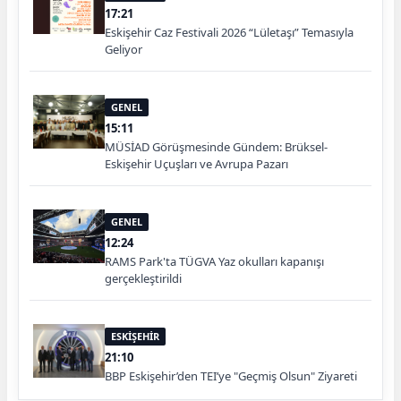
17:21
Eskişehir Caz Festivali 2026 “Lületaşı” Temasıyla
Geliyor
GENEL
15:11
MÜSİAD Görüşmesinde Gündem: Brüksel-
Eskişehir Uçuşları ve Avrupa Pazarı
GENEL
12:24
RAMS Park'ta TÜGVA Yaz okulları kapanışı
gerçekleştirildi
ESKİŞEHİR
21:10
BBP Eskişehir’den TEI’ye "Geçmiş Olsun" Ziyareti