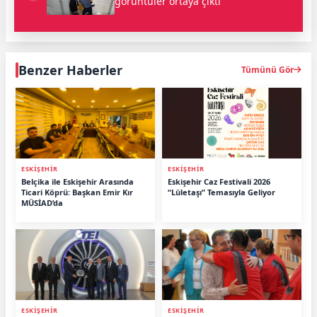
görüntüler ortaya çıktı
Benzer Haberler
Tümünü Gör
ESKİŞEHİR
ESKİŞEHİR
Belçika ile Eskişehir Arasında
Eskişehir Caz Festivali 2026
Ticari Köprü: Başkan Emir Kır
“Lületaşı” Temasıyla Geliyor
MÜSİAD’da
ESKİŞEHİR
ESKİŞEHİR