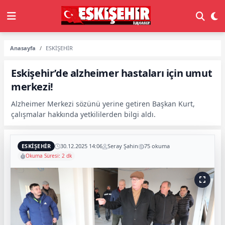
Anasayfa
ESKİŞEHİR
Eskişehir’de alzheimer hastaları için umut
merkezi!
Alzheimer Merkezi sözünü yerine getiren Başkan Kurt,
çalışmalar hakkında yetkililerden bilgi aldı.
ESKİŞEHİR
30.12.2025 14:06
Seray Şahin
75 okuma
Okuma Süresi: 2 dk