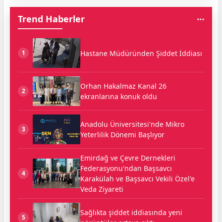
Trend Haberler
Hastane Müdüründen Şiddet İddiası
1
Orhan Hakalmaz Kanal 26
2
ekranlarına konuk oldu
Anadolu Üniversitesi'nde Mikro
3
Yeterlilik Dönemi Başlıyor
Emirdağ ve Çevre Dernekleri
Federasyonu'ndan Başsavcı
4
Karakülah ve Başsavcı Vekili Özel'e
Veda Ziyareti
Sağlıkta şiddet iddiasında yeni
5