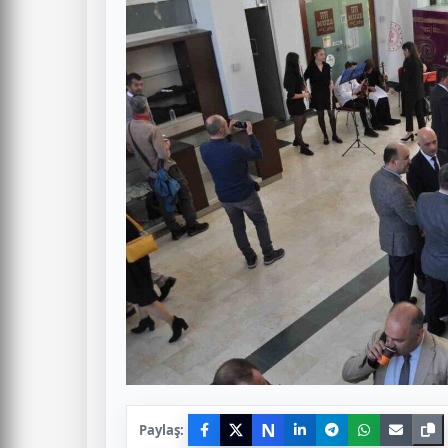
N
Paylaş: