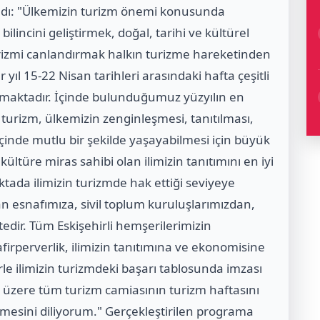
ndı: "Ülkemizin turizm önemi konusunda
lincini geliştirmek, doğal, tarihi ve kültürel
turizmi canlandırmak halkın turizme hareketinden
yıl 15-22 Nisan tarihleri arasındaki hafta çeşitli
anmaktadır. İçinde bulunduğumuz yüzyılın en
 turizm, ülkemizin zenginleşmesi, tanıtılması,
içinde mutlu bir şekilde yaşayabilmesi için büyük
kültüre miras sahibi olan ilimizin tanıtımını en iyi
tada ilimizin turizmde hak ettiği seviyeye
 esnafımıza, sivil toplum kuruluşlarımızdan,
edir. Tüm Eskişehirli hemşerilerimizin
afirperverlik, ilimizin tanıtımına ve ekonomisine
le ilimizin turizmdeki başarı tablosunda imzası
k üzere tüm turizm camiasının turizm haftasını
ilmesini diliyorum." Gerçekleştirilen programa