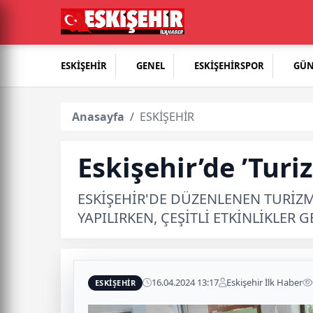
ESKİŞEHİR
GENEL
ESKİŞEHİRSPOR
GÜ
Anasayfa
ESKİŞEHİR
Eskişehir’de ’Turi
ESKİŞEHİR'DE DÜZENLENEN TURİZM
YAPILIRKEN, ÇEŞİTLİ ETKİNLİKLER G
16.04.2024 13:17
Eskişehir İlk Haber
ESKİŞEHİR