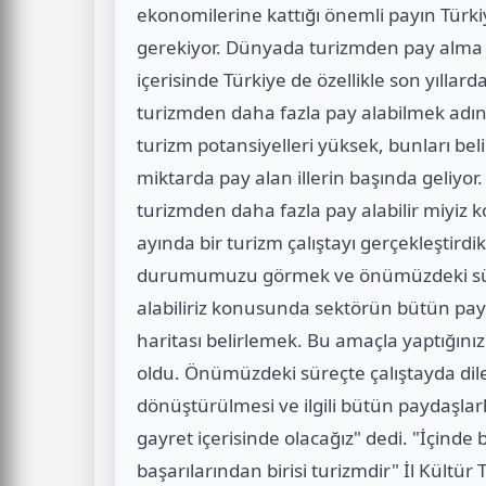
ekonomilerine kattığı önemli payın Türki
gerekiyor. Dünyada turizmden pay alma b
içerisinde Türkiye de özellikle son yılla
turizmden daha fazla pay alabilmek adına
turizm potansiyelleri yüksek, bunları bel
miktarda pay alan illerin başında geliyor
turizmden daha fazla pay alabilir miyiz 
ayında bir turizm çalıştayı gerçekleştir
durumumuzu görmek ve önümüzdeki süre
alabiliriz konusunda sektörün bütün payd
haritası belirlemek. Bu amaçla yaptığınız 
oldu. Önümüzdeki süreçte çalıştayda dile
dönüştürülmesi ve ilgili bütün paydaşlarl
gayret içerisinde olacağız" dedi. "İçin
başarılarından birisi turizmdir" İl Kült