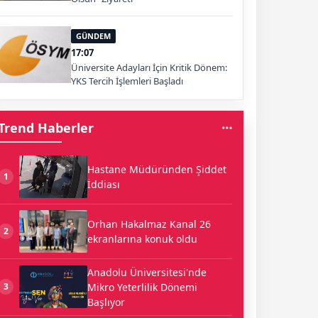
GÜNDEM
17:07
Üniversite Adayları İçin Kritik Dönem:
YKS Tercih İşlemleri Başladı
Trend Haberler
Hastane Müdüründen Şiddet
1
İddiası
Orhan Hakalmaz Kanal 26
2
ekranlarına konuk oldu
Anadolu Üniversitesi'nde
Mikro Yeterlilik Dönemi
3
Başlıyor