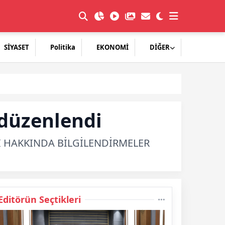
SİYASET
Politika
EKONOMİ
DİĞER
’ düzenlendi
İ HAKKINDA BİLGİLENDİRMELER
Editörün Seçtikleri