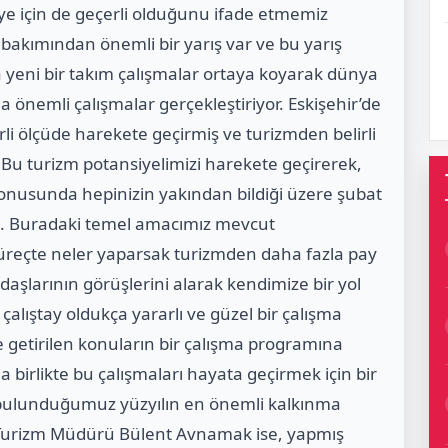
ye için de geçerli olduğunu ifade etmemiz
akımından önemli bir yarış var ve bu yarış
rda yeni bir takım çalışmalar ortaya koyarak dünya
 önemli çalışmalar gerçekleştiriyor. Eskişehir’de
irli ölçüde harekete geçirmiş ve turizmden belirli
. Bu turizm potansiyelimizi harekete geçirerek,
konusunda hepinizin yakından bildiği üzere şubat
dik. Buradaki temel amacımız mevcut
çte neler yaparsak turizmden daha fazla pay
aşlarının görüşlerini alarak kendimize bir yol
çalıştay oldukça yararlı ve güzel bir çalışma
 getirilen konuların bir çalışma programına
a birlikte bu çalışmaları hayata geçirmek için bir
de bulunduğumuz yüzyılın en önemli kalkınma
ür Turizm Müdürü Bülent Avnamak ise, yapmış