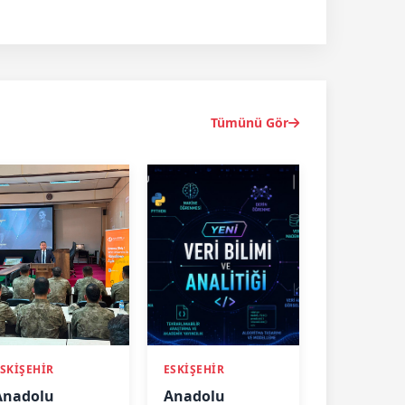
Tümünü Gör
SKİŞEHİR
ESKİŞEHİR
Anadolu
Anadolu