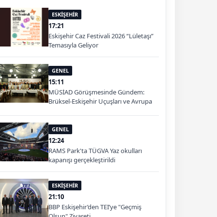
ESKİŞEHİR
17:21
Eskişehir Caz Festivali 2026 “Lületaşı”
Temasıyla Geliyor
GENEL
15:11
MÜSİAD Görüşmesinde Gündem:
Brüksel-Eskişehir Uçuşları ve Avrupa
Pazarı
GENEL
12:24
RAMS Park'ta TÜGVA Yaz okulları
kapanışı gerçekleştirildi
ESKİŞEHİR
21:10
BBP Eskişehir’den TEI’ye "Geçmiş
Olsun" Ziyareti