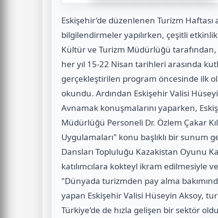
Eskişehir’de düzenlenen Turizm Haftası 
bilgilendirmeler yapılırken, çeşitli etkinlikl
Kültür ve Turizm Müdürlüğü tarafından, 
her yıl 15-22 Nisan tarihleri arasında k
gerçekleştirilen program öncesinde ilk ol
okundu. Ardından Eskişehir Valisi Hüsey
Avnamak konuşmalarını yaparken, Eskişe
Müdürlüğü Personeli Dr. Özlem Çakar Kılı
Uygulamaları" konu başlıklı bir sunum ge
Dansları Topluluğu Kazakistan Oyunu Kar
katılımcılara kokteyl ikram edilmesiyle ve
"Dünyada turizmden pay alma bakımınd
yapan Eskişehir Valisi Hüseyin Aksoy, t
Türkiye’de de hızla gelişen bir sektör o