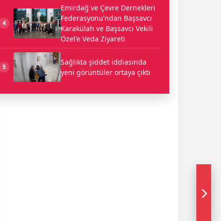
Emirdağ ve Çevre Dernekleri
Federasyonu'ndan Başsavcı
4
Karakülah ve Başsavcı Vekili
Özel'e Veda Ziyareti
Sağlıkta şiddet iddiasında
5
yeni görüntüler ortaya çıktı