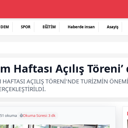
NDEM
SPOR
EĞİTİM
Haberde insan
Asayiş
zm Haftası Açılış Töreni
 HAFTASI AÇILIŞ TÖRENİ'NDE TURİZMİN ÖNEM
ERÇEKLEŞTİRİLDİ.
51 okuma
Okuma Süresi: 3 dk