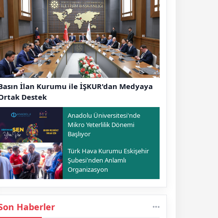
Basın İlan Kurumu ile İŞKUR'dan Medyaya
Ortak Destek
Anadolu Üniversitesi'nde
Mikro Yeterlilik Dönemi
Başlıyor
Türk Hava Kurumu Eskişehir
Şubesi'nden Anlamlı
Organizasyon
Son Haberler