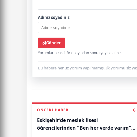
Adınız soyadınız
Gönder
Yorumlarınız editör onayından sonra yayına alınır.
Bu habere henüz yorum yapılmamış. İlk yorumu siz yaz
ÖNCEKI HABER
Eskişehir’de meslek lisesi
öğrencilerinden "Ben her yerde varım"
projesi