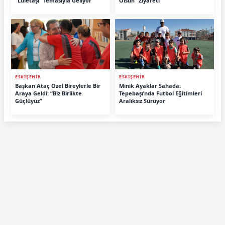
“Lületaşı” Temasıyla Geliyor
Olsun" Ziyareti
ESKİŞEHİR
ESKİŞEHİR
Başkan Ataç Özel Bireylerle Bir
Minik Ayaklar Sahada:
Araya Geldi: “Biz Birlikte
Tepebaşı’nda Futbol Eğitimleri
Güçlüyüz”
Aralıksız Sürüyor