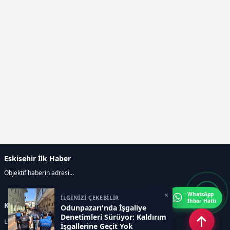
Eskisehir İlk Haber
Objektif haberin adresi...
×
WhatsApp
İLGİNİZİ ÇEKEBİLİR
İhbar Hattı
Kategoriler
Odunpazarı'nda İşgaliye
Denetimleri Sürüyor: Kaldırım
ESKİŞEHİR
GENEL
İşgallerine Geçit Yok