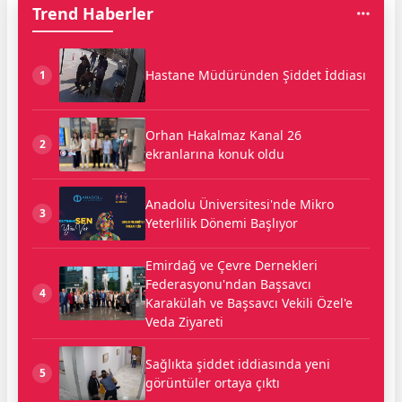
Trend Haberler
Hastane Müdüründen Şiddet İddiası
1
Orhan Hakalmaz Kanal 26
2
ekranlarına konuk oldu
Anadolu Üniversitesi'nde Mikro
3
Yeterlilik Dönemi Başlıyor
Emirdağ ve Çevre Dernekleri
Federasyonu'ndan Başsavcı
4
Karakülah ve Başsavcı Vekili Özel'e
Veda Ziyareti
Sağlıkta şiddet iddiasında yeni
5
görüntüler ortaya çıktı