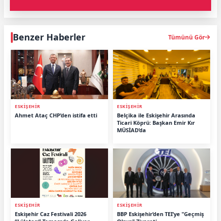
Benzer Haberler
Tümünü Gör
ESKİŞEHİR
ESKİŞEHİR
Ahmet Ataç CHP’den istifa etti
Belçika ile Eskişehir Arasında
Ticari Köprü: Başkan Emir Kır
MÜSİAD’da
ESKİŞEHİR
ESKİŞEHİR
Eskişehir Caz Festivali 2026
BBP Eskişehir’den TEI’ye "Geçmiş