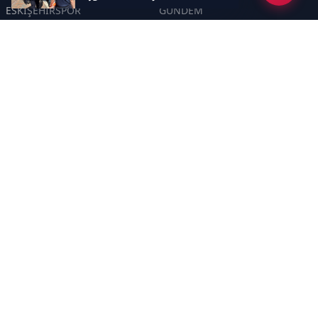
ESKİŞEHİRSPOR
GÜNDEM
KÜLTÜR SANAT
SPOR
EĞİTİM
Haberde insan
Asayiş
SİYASET
Politika
EKONOMİ
DİĞER
BİLİM
SAĞLIK
TARIM
ÇEVRE
OLAY
YAŞAM
TRAFİK
ADLİYE
DÜNYA
EMNİYET - JANDARMA
ETKİNLİKLER
Sayfalar
GİZLİLİK POLİTİKASI
KÜNYE