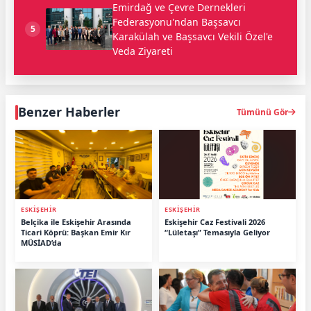
Emirdağ ve Çevre Dernekleri
Federasyonu'ndan Başsavcı
5
Karakülah ve Başsavcı Vekili Özel'e
Veda Ziyareti
Benzer Haberler
Tümünü Gör
ESKİŞEHİR
ESKİŞEHİR
Belçika ile Eskişehir Arasında
Eskişehir Caz Festivali 2026
Ticari Köprü: Başkan Emir Kır
“Lületaşı” Temasıyla Geliyor
MÜSİAD’da