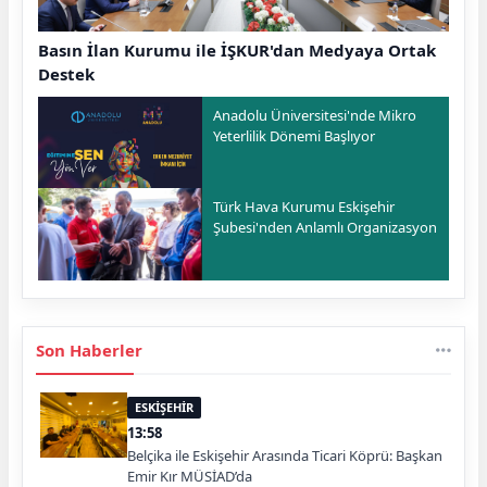
Basın İlan Kurumu ile İŞKUR'dan Medyaya Ortak
Destek
Anadolu Üniversitesi'nde Mikro
Yeterlilik Dönemi Başlıyor
Türk Hava Kurumu Eskişehir
Şubesi'nden Anlamlı Organizasyon
Son Haberler
ESKİŞEHİR
13:58
Belçika ile Eskişehir Arasında Ticari Köprü: Başkan
Emir Kır MÜSİAD’da