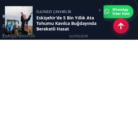
×
WhatsApp
İLGİNİZİ ÇEKEBİLİR
İhbar Hattı
Kategoriler
Eskişehir'de 5 Bin Yıllık Ata
Tohumu Kavılca Buğdayında
ESKİŞEHİR
GENEL
Bereketli Hasat
ESKİŞEHİRSPOR
GÜNDEM
KÜLTÜR SANAT
SPOR
EĞİTİM
Haberde insan
Asayiş
SİYASET
Politika
EKONOMİ
DİĞER
BİLİM
SAĞLIK
TARIM
ÇEVRE
OLAY
YAŞAM
TRAFİK
ADLİYE
DÜNYA
EMNİYET - JANDARMA
ETKİNLİKLER