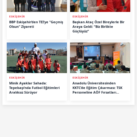
ESKİŞEHİR
ESKİŞEHİR
BBP Eskişehir’den TEI’ye "Geçmiş
Başkan Ataç Özel Bireylerle Bir
Olsun" Ziyareti
Araya Geldi: “Biz Birlikte
Güçlüyüz”
ESKİŞEHİR
ESKİŞEHİR
Minik Ayaklar Sahada:
Anadolu Üniversitesinden
Tepebaşı’nda Futbol Eğitimleri
KKTC’de Eğitim Çıkarması: TSK
Aralıksız Sürüyor
Personeline AÖF Fırsatları
Anlatıldı