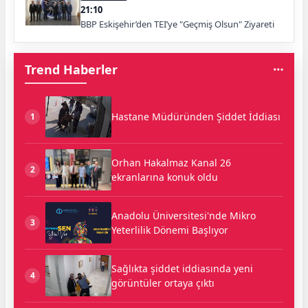
21:10
BBP Eskişehir’den TEI’ye "Geçmiş Olsun" Ziyareti
Trend Haberler
Hastane Müdüründen Şiddet İddiası
1
Orhan Hakalmaz Kanal 26
2
ekranlarına konuk oldu
Anadolu Üniversitesi'nde Mikro
3
Yeterlilik Dönemi Başlıyor
Sağlıkta şiddet iddiasında yeni
4
görüntüler ortaya çıktı