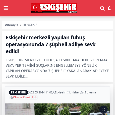
Anasayfa
ESKİŞEHİR
Eskişehir merkezli yapılan fuhuş
operasyonunda 7 şüpheli adliye sevk
edildi
ESKİŞEHİR MERKEZLİ, FUHUŞA TEŞVİK, ARACILIK, ZORLAMA
VEYA YER TEMİNİ SUÇLARINI ENGELLEMEYE YÖNELİK
YAPILAN OPERASYONDA 7 ŞÜPHELİ YAKALANARAK ADLİYEYE
SEVK EDİLDİ.
ESKİŞEHİR
02.05.2024 11:06
Eskişehir İlk Haber
45 okuma
Okuma Süresi: 1 dk