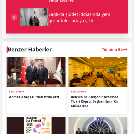
Veda Ziyareti
Sağlıkta şiddet iddiasında yeni
5
görüntüler ortaya çıktı
Benzer Haberler
Tümünü Gör
ESKİŞEHİR
ESKİŞEHİR
Ahmet Ataç CHP’den istifa etti
Belçika ile Eskişehir Arasında
Ticari Köprü: Başkan Emir Kır
MÜSİAD’da