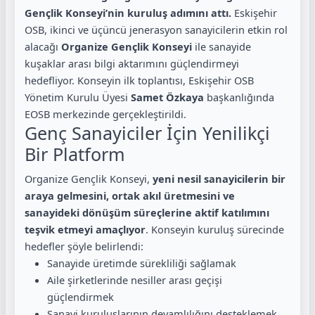
Gençlik Konseyi’nin kuruluş adımını attı.
Eskişehir
OSB, ikinci ve üçüncü jenerasyon sanayicilerin etkin rol
alacağı
Organize Gençlik Konseyi
ile sanayide
kuşaklar arası bilgi aktarımını güçlendirmeyi
hedefliyor. Konseyin ilk toplantısı, Eskişehir OSB
Yönetim Kurulu Üyesi
Samet Özkaya
başkanlığında
EOSB merkezinde gerçekleştirildi.
Genç Sanayiciler İçin Yenilikçi
Bir Platform
Organize Gençlik Konseyi,
yeni nesil sanayicilerin bir
araya gelmesini, ortak akıl üretmesini ve
sanayideki dönüşüm süreçlerine aktif katılımını
teşvik etmeyi amaçlıyor
. Konseyin kuruluş sürecinde
hedefler şöyle belirlendi:
Sanayide üretimde sürekliliği sağlamak
Aile şirketlerinde nesiller arası geçişi
güçlendirmek
Sanayi kuruluşlarının devamlılığını desteklemek