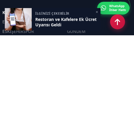
WhatsApp
İhbar Hattı
×
Kategoriler
İLGİNİZİ ÇEKEBİLİR
Restoran ve Kafelere Ek Ücret
ESKİŞEHİR
GENEL
Uyarısı Geldi
ESKİŞEHİRSPOR
GÜNDEM
KÜLTÜR SANAT
SPOR
EĞİTİM
Haberde insan
Asayiş
SİYASET
Politika
EKONOMİ
DİĞER
BİLİM
SAĞLIK
TARIM
ÇEVRE
OLAY
YAŞAM
TRAFİK
ADLİYE
DÜNYA
EMNİYET - JANDARMA
ETKİNLİKLER