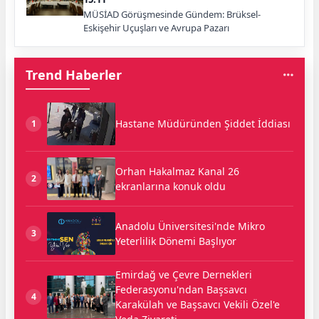
MÜSİAD Görüşmesinde Gündem: Brüksel-
Eskişehir Uçuşları ve Avrupa Pazarı
Trend Haberler
Hastane Müdüründen Şiddet İddiası
1
Orhan Hakalmaz Kanal 26
2
ekranlarına konuk oldu
Anadolu Üniversitesi'nde Mikro
3
Yeterlilik Dönemi Başlıyor
Emirdağ ve Çevre Dernekleri
Federasyonu'ndan Başsavcı
4
Karakülah ve Başsavcı Vekili Özel'e