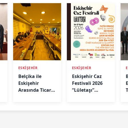
ESKİŞEHİR
ESKİŞEHİR
E
Belçika ile
Eskişehir Caz
Eskişehir
Festivali 2026
Arasında Ticari
“Lületaşı”
Köprü: Başkan
Temasıyla
Emir Kır
Geliyor
MÜSİAD’da