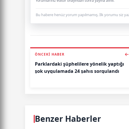
Yorumlarınız editör onayından sonra yayına alınır.
Bu habere henüz yorum yapılmamış. İlk yorumu siz yaz
ÖNCEKI HABER
Parklardaki şüphelilere yönelik yaptığı
şok uygulamada 24 şahıs sorgulandı
Benzer Haberler