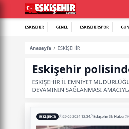
ESKİŞEHİR
GENEL
ESKİŞEHİRSPOR
GÜ
Anasayfa
ESKİŞEHİR
Eskişehir polisin
ESKİŞEHİR İL EMNİYET MÜDÜRLÜĞÜ
DEVAMININ SAĞLANMASI AMACIYLA
29.05.2024 12:34
Eskişehir İlk Haber
ESKİŞEHİR