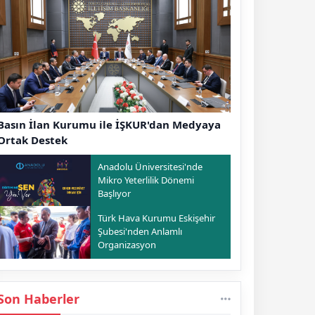
Basın İlan Kurumu ile İŞKUR'dan Medyaya
Ortak Destek
Anadolu Üniversitesi'nde
Mikro Yeterlilik Dönemi
Başlıyor
Türk Hava Kurumu Eskişehir
Şubesi'nden Anlamlı
Organizasyon
Son Haberler