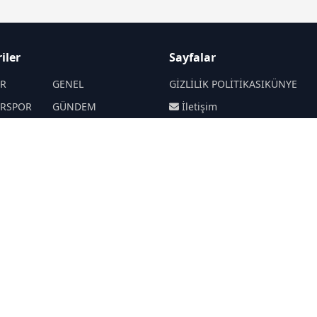
iler
Sayfalar
İR
GENEL
GİZLİLİK POLİTİKASI
KÜNYE
İRSPOR
GÜNDEM
İletişim
SANAT
SPOR
RSS
Sitemap
Haberde insan
SİYASET
EKONOMİ
BİLİM
TARIM
OLAY
TRAFİK
DÜNYA