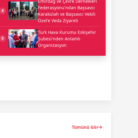
Emirdağ ve Çevre Dernekleri
Federasyonu'ndan Başsavcı
4
Karakülah ve Başsavcı Vekili
Özel'e Veda Ziyareti
Türk Hava Kurumu Eskişehir
Şubesi'nden Anlamlı
5
Organizasyon
Tümünü Gör