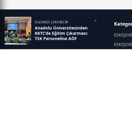
×
İLGİNİZİ ÇEKEBİLİR
Eskisehir İlk Haber
Kategor
Anadolu Üniversitesinden
KKTC’de Eğitim Çıkarması:
Objektif haberin adresi...
ESKİŞEH
TSK Personeline AÖF
Fırsatları Anlatıldı
ESKİŞEH
KÜLTÜR 
EĞİTİM
Asayiş
Politika
DİĞER
SAĞLIK
ÇEVRE
YAŞAM
ADLİYE