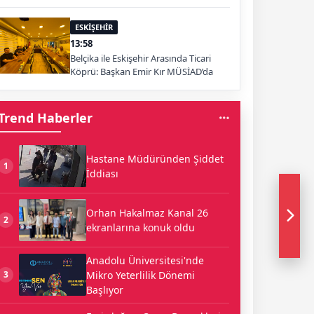
ESKİŞEHİR
13:58
Belçika ile Eskişehir Arasında Ticari
Köprü: Başkan Emir Kır MÜSİAD’da
Trend Haberler
Hastane Müdüründen Şiddet
1
İddiası
Orhan Hakalmaz Kanal 26
2
ekranlarına konuk oldu
Anadolu Üniversitesi'nde
Mikro Yeterlilik Dönemi
3
Başlıyor