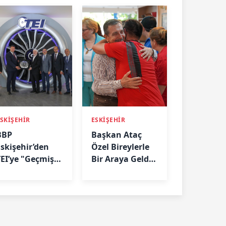
SKİŞEHİR
ESKİŞEHİR
BBP
Başkan Ataç
Eskişehir’den
Özel Bireylerle
TEI’ye "Geçmiş
Bir Araya Geldi:
Olsun" Ziyareti
“Biz Birlikte
Güçlüyüz”