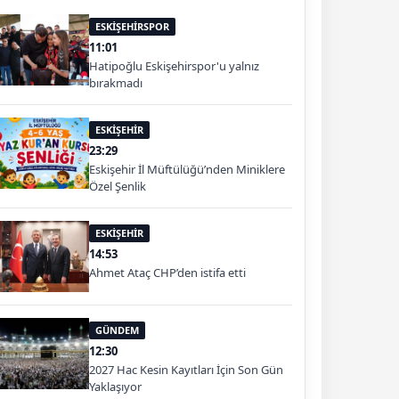
ESKİŞEHİRSPOR
11:01
Hatipoğlu Eskişehirspor'u yalnız
bırakmadı
ESKİŞEHİR
23:29
Eskişehir İl Müftülüğü’nden Miniklere
Özel Şenlik
ESKİŞEHİR
14:53
Ahmet Ataç CHP’den istifa etti
GÜNDEM
12:30
2027 Hac Kesin Kayıtları İçin Son Gün
Yaklaşıyor