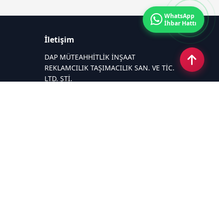
WhatsApp
İhbar Hattı
İletişim
DAP MÜTEAHHİTLİK İNŞAAT
REKLAMCILIK TAŞIMACILIK SAN. VE TİC.
LTD. ŞTİ.
Zafer Mahallesi Gazi Yakup Satar
Caddesi No 225/A
Email:
26medyagrup@gmail.com
Tel:
+90 537 881 15 75
Sosyal Medya