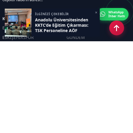
×
WhatsApp
İLGİNİZİ ÇEKEBİLİR
İhbar Hattı
Kategoriler
Anadolu Üniversitesinden
KKTC’de Eğitim Çıkarması:
ESKİŞEHİR
GENEL
TSK Personeline AÖF
Fırsatları Anlatıldı
ESKİŞEHİRSPOR
GÜNDEM
KÜLTÜR SANAT
SPOR
EĞİTİM
Haberde insan
Asayiş
SİYASET
Politika
EKONOMİ
DİĞER
BİLİM
SAĞLIK
TARIM
ÇEVRE
OLAY
YAŞAM
TRAFİK
ADLİYE
DÜNYA
EMNİYET - JANDARMA
ETKİNLİKLER