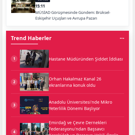
15:11
MÜSİAD Görüşmesinde Gündem: Brüksel-
Eskişehir Uçuşları ve Avrupa Pazarı
Trend Haberler
Hastane Müdüründen Şiddet İddiası
1
Orhan Hakalmaz Kanal 26
2
ekranlarına konuk oldu
Anadolu Üniversitesi'nde Mikro
3
Yeterlilik Dönemi Başlıyor
Emirdağ ve Çevre Dernekleri
Federasyonu'ndan Başsavcı
4