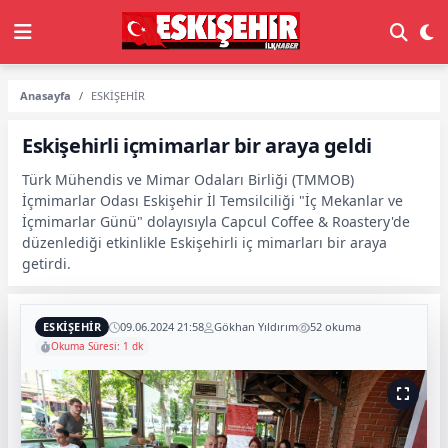
Anasayfa
ESKİŞEHİR
Eskişehirli içmimarlar bir araya geldi
Türk Mühendis ve Mimar Odaları Birliği (TMMOB)
İçmimarlar Odası Eskişehir İl Temsilciliği "İç Mekanlar ve
İçmimarlar Günü" dolayısıyla Capcul Coffee & Roastery'de
düzenlediği etkinlikle Eskişehirli iç mimarları bir araya
getirdi.
ESKİŞEHİR
09.06.2024 21:58
Gökhan Yıldırım
52 okuma
Okuma Süresi: 1 dk