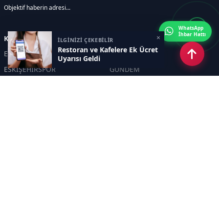
Objektif haberin adresi...
WhatsApp
İhbar Hattı
×
Kategoriler
İLGİNİZİ ÇEKEBİLİR
Restoran ve Kafelere Ek Ücret
ESKİŞEHİR
GENEL
Uyarısı Geldi
ESKİŞEHİRSPOR
GÜNDEM
KÜLTÜR SANAT
SPOR
EĞİTİM
Haberde insan
Asayiş
SİYASET
Politika
EKONOMİ
DİĞER
BİLİM
SAĞLIK
TARIM
ÇEVRE
OLAY
YAŞAM
TRAFİK
ADLİYE
DÜNYA