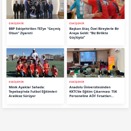
ESKİŞEHİR
ESKİŞEHİR
BBP Eskişehir’den TEI’ye "Geçmiş
Başkan Ataç Özel Bireylerle Bir
Olsun" Ziyareti
Araya Geldi: “Biz Birlikte
Güçlüyüz”
ESKİŞEHİR
ESKİŞEHİR
Minik Ayaklar Sahada:
Anadolu Üniversitesinden
Tepebaşı’nda Futbol Eğitimleri
KKTC’de Eğitim Çıkarması: TSK
Aralıksız Sürüyor
Personeline AÖF Fırsatları
Anlatıldı