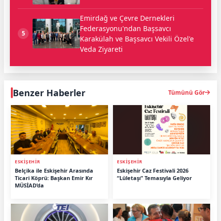
Emirdağ ve Çevre Dernekleri
Federasyonu'ndan Başsavcı
5
Karakülah ve Başsavcı Vekili Özel'e
Veda Ziyareti
Benzer Haberler
Tümünü Gör
ESKİŞEHİR
ESKİŞEHİR
Belçika ile Eskişehir Arasında
Eskişehir Caz Festivali 2026
Ticari Köprü: Başkan Emir Kır
“Lületaşı” Temasıyla Geliyor
MÜSİAD’da