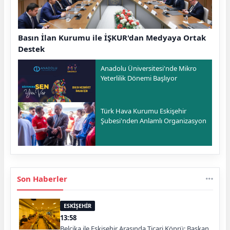
Basın İlan Kurumu ile İŞKUR'dan Medyaya Ortak
Destek
Anadolu Üniversitesi'nde Mikro
Yeterlilik Dönemi Başlıyor
Türk Hava Kurumu Eskişehir
Şubesi'nden Anlamlı Organizasyon
Son Haberler
ESKİŞEHİR
13:58
Belçika ile Eskişehir Arasında Ticari Köprü: Başkan