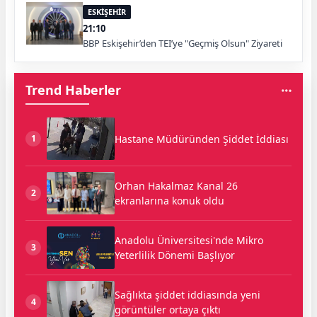
ESKİŞEHİR
21:10
BBP Eskişehir’den TEI’ye "Geçmiş Olsun" Ziyareti
Trend Haberler
Hastane Müdüründen Şiddet İddiası
1
Orhan Hakalmaz Kanal 26
2
ekranlarına konuk oldu
Anadolu Üniversitesi'nde Mikro
3
Yeterlilik Dönemi Başlıyor
Sağlıkta şiddet iddiasında yeni
4
görüntüler ortaya çıktı