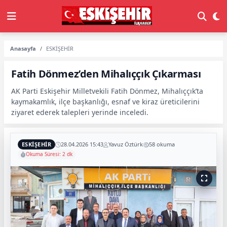
Anasayfa
ESKİŞEHİR
Fatih Dönmez’den Mihalıççık Çıkarması
AK Parti Eskişehir Milletvekili Fatih Dönmez, Mihalıççık’ta
kaymakamlık, ilçe başkanlığı, esnaf ve kiraz üreticilerini
ziyaret ederek talepleri yerinde inceledi.
ESKİŞEHİR
28.04.2026 15:43
Yavuz Öztürk
58 okuma
Okuma Süresi: 2 dk