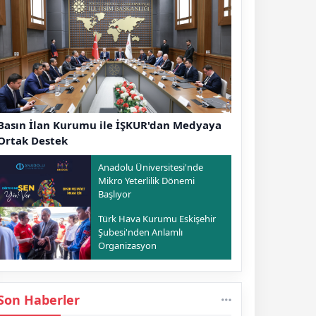
Basın İlan Kurumu ile İŞKUR'dan Medyaya
Ortak Destek
Anadolu Üniversitesi'nde
Mikro Yeterlilik Dönemi
Başlıyor
Türk Hava Kurumu Eskişehir
Şubesi'nden Anlamlı
Organizasyon
Son Haberler