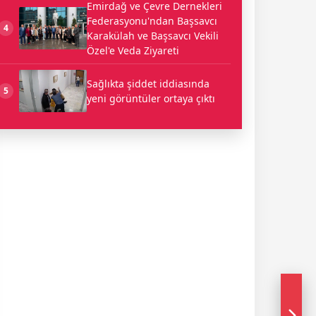
Emirdağ ve Çevre Dernekleri
Federasyonu'ndan Başsavcı
4
Karakülah ve Başsavcı Vekili
Özel'e Veda Ziyareti
Sağlıkta şiddet iddiasında
5
yeni görüntüler ortaya çıktı