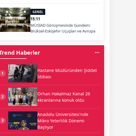
GENEL
15:11
MÜSİAD Görüşmesinde Gündem:
Brüksel-Eskişehir Uçuşları ve Avrupa
Pazarı
Trend Haberler
Hastane Müdüründen Şiddet
1
İddiası
Orhan Hakalmaz Kanal 26
2
ekranlarına konuk oldu
Anadolu Üniversitesi'nde
Mikro Yeterlilik Dönemi
3
Başlıyor