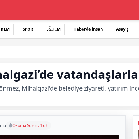
NDEM
SPOR
EĞİTİM
Haberde insan
Asayiş
lgazi’de vatandaşlarla 
Dönmez, Mihalgazi’de belediye ziyareti, yatırım in
uma
Okuma Süresi: 1 dk