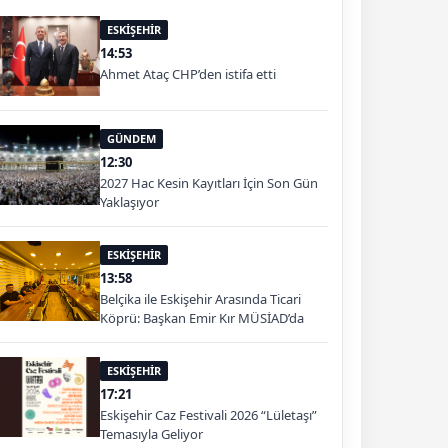
ESKİŞEHİR
14:53
Ahmet Ataç CHP’den istifa etti
GÜNDEM
12:30
2027 Hac Kesin Kayıtları İçin Son Gün
Yaklaşıyor
ESKİŞEHİR
13:58
Belçika ile Eskişehir Arasında Ticari
Köprü: Başkan Emir Kır MÜSİAD’da
ESKİŞEHİR
17:21
Eskişehir Caz Festivali 2026 “Lületaşı”
Temasıyla Geliyor