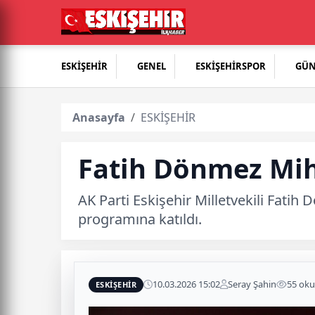
ESKİŞEHİR
GENEL
ESKİŞEHİRSPOR
GÜ
Anasayfa
ESKİŞEHİR
Fatih Dönmez Miha
AK Parti Eskişehir Milletvekili Fatih 
programına katıldı.
10.03.2026 15:02
Seray Şahin
55 ok
ESKİŞEHİR