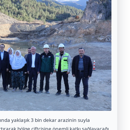
nda yaklaşık 3 bin dekar arazinin suyla
ırarak bölge çiftçisine önemli katkı sağlayacağı