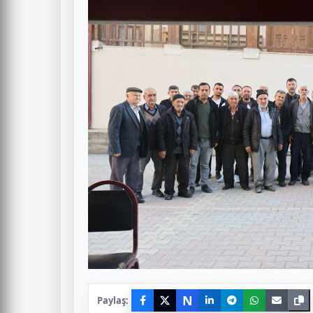
N
Paylaş: