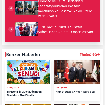
Emirdağ ve Çevre Dernekleri
Federasyonu'ndan Başsavcı
4
Karakülah ve Başsavcı Vekili Özel'e
Veda Ziyareti
Türk Hava Kurumu Eskişehir
5
Şubesi'nden Anlamlı Organizasyon
Benzer Haberler
Tümünü Gör
ESKİŞEHİR
ESKİŞEHİR
Eskişehir İl Müftülüğü’nden
Ahmet Ataç CHP’den istifa etti
Miniklere Özel Şenlik