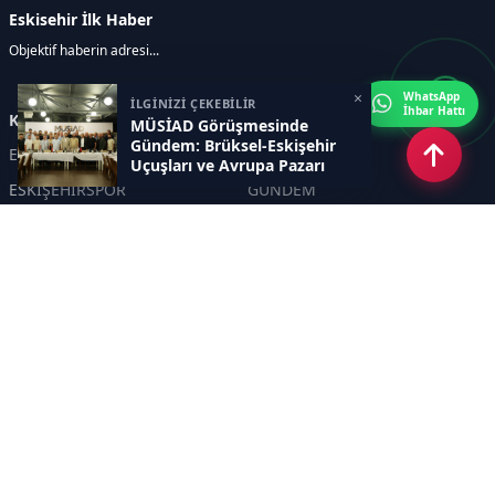
Eskisehir İlk Haber
Objektif haberin adresi...
×
WhatsApp
İLGİNİZİ ÇEKEBİLİR
İhbar Hattı
Kategoriler
MÜSİAD Görüşmesinde
Gündem: Brüksel-Eskişehir
ESKİŞEHİR
GENEL
Uçuşları ve Avrupa Pazarı
ESKİŞEHİRSPOR
GÜNDEM
KÜLTÜR SANAT
SPOR
EĞİTİM
Haberde insan
Asayiş
SİYASET
Politika
EKONOMİ
DİĞER
BİLİM
SAĞLIK
TARIM
ÇEVRE
OLAY
YAŞAM
TRAFİK