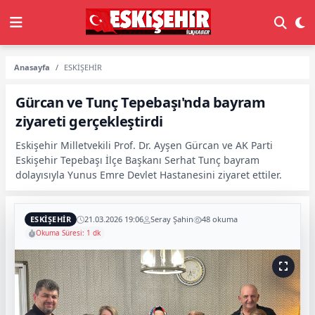
Anasayfa
ESKİŞEHİR
Gürcan ve Tunç Tepebaşı'nda bayram
ziyareti gerçekleştirdi
Eskişehir Milletvekili Prof. Dr. Ayşen Gürcan ve AK Parti
Eskişehir Tepebaşı İlçe Başkanı Serhat Tunç bayram
dolayısıyla Yunus Emre Devlet Hastanesini ziyaret ettiler.
ESKİŞEHİR
21.03.2026 19:06
Seray Şahin
48 okuma
Okuma Süresi: 1 dk