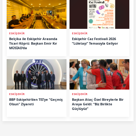
ESKİŞEHİR
ESKİŞEHİR
Belçika ile Eskişehir Arasında
Eskişehir Caz Festivali 2026
Ticari Köprü: Başkan Emir Kır
“Lületaşı” Temasıyla Geliyor
MÜSİAD’da
ESKİŞEHİR
ESKİŞEHİR
BBP Eskişehir’den TEI’ye "Geçmiş
Başkan Ataç Özel Bireylerle Bir
Olsun" Ziyareti
Araya Geldi: “Biz Birlikte
Güçlüyüz”