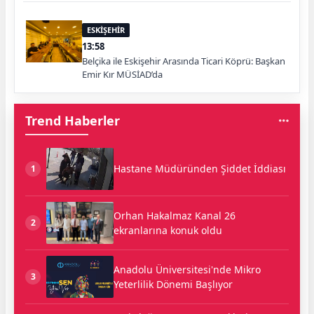
ESKİŞEHİR
13:58
Belçika ile Eskişehir Arasında Ticari Köprü: Başkan
Emir Kır MÜSİAD’da
Trend Haberler
Hastane Müdüründen Şiddet İddiası
1
Orhan Hakalmaz Kanal 26
2
ekranlarına konuk oldu
Anadolu Üniversitesi'nde Mikro
3
Yeterlilik Dönemi Başlıyor