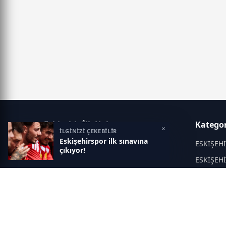
Eskisehir İlk Haber
Kategor
×
İLGİNİZİ ÇEKEBİLİR
Eskişehirspor ilk sınavına
Objektif haberin adresi...
ESKİŞEH
çıkıyor!
ESKİŞEH
KÜLTÜR 
EĞİTİM
Asayiş
Politika