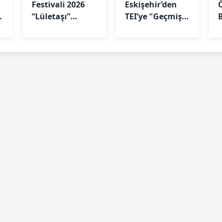
Festivali 2026
Eskişehir’den
Ö
“Lületaşı”
TEI’ye "Geçmiş
Temasıyla
Olsun" Ziyareti
“
Geliyor