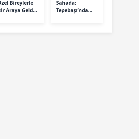
zel Bireylerle
Sahada:
Bir Araya Geldi:
Tepebaşı’nda
Biz Birlikte
Futbol
Güçlüyüz”
Eğitimleri
Aralıksız
Sürüyor