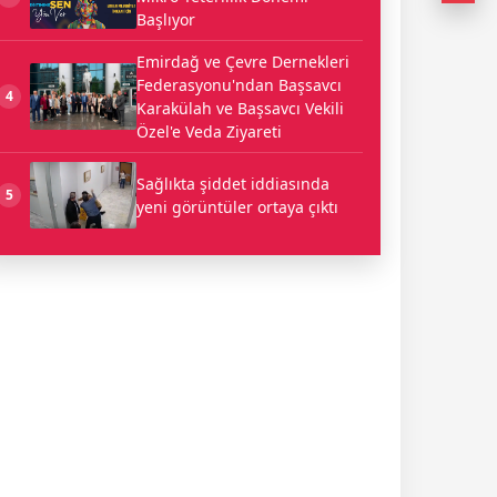
Başlıyor
Emirdağ ve Çevre Dernekleri
Federasyonu'ndan Başsavcı
4
Karakülah ve Başsavcı Vekili
Özel'e Veda Ziyareti
Sağlıkta şiddet iddiasında
5
yeni görüntüler ortaya çıktı