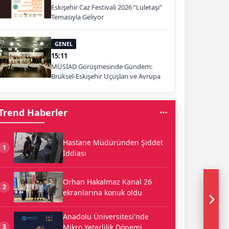
Eskişehir Caz Festivali 2026 “Lületaşı”
Temasıyla Geliyor
GENEL
15:11
MÜSİAD Görüşmesinde Gündem:
Brüksel-Eskişehir Uçuşları ve Avrupa
Pazarı
Trend Haberler
Hastane Müdüründen Şiddet
1
İddiası
Orhan Hakalmaz Kanal 26
2
ekranlarına konuk oldu
Anadolu Üniversitesi'nde
Mikro Yeterlilik Dönemi
3