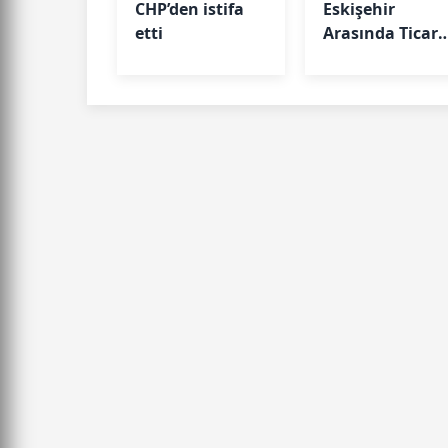
CHP’den istifa
Eskişehir
etti
Arasında Ticari
Köprü: Başkan
Emir Kır
MÜSİAD’da