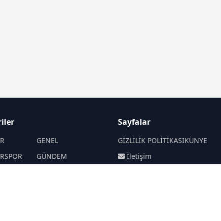
iler
Sayfalar
İR
GENEL
GİZLİLİK POLİTİKASI
KÜNYE
İRSPOR
GÜNDEM
İletişim
SANAT
SPOR
RSS
Sitemap
Haberde insan
SİYASET
EKONOMİ