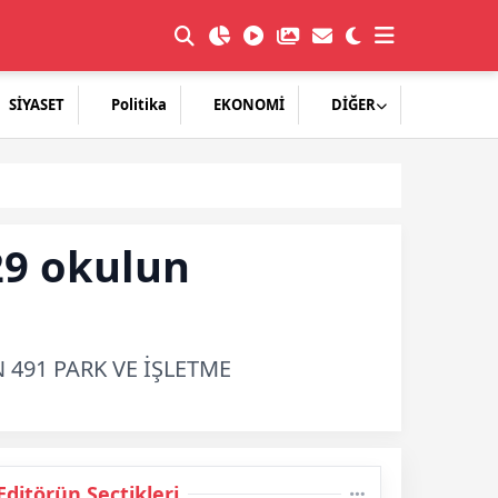
SİYASET
Politika
EKONOMİ
DİĞER
29 okulun
491 PARK VE İŞLETME
Editörün Seçtikleri