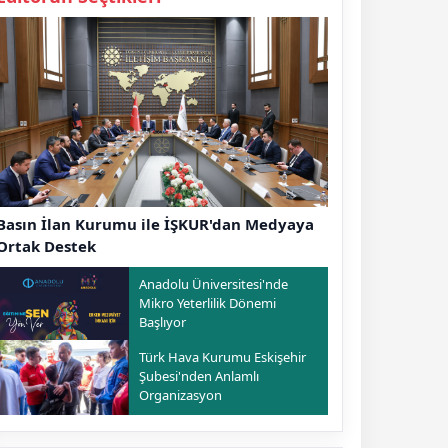
Basın İlan Kurumu ile İŞKUR'dan Medyaya
Ortak Destek
Anadolu Üniversitesi'nde
Mikro Yeterlilik Dönemi
Başlıyor
Türk Hava Kurumu Eskişehir
Şubesi'nden Anlamlı
Organizasyon