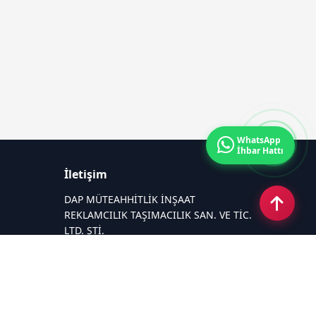
WhatsApp
İhbar Hattı
İletişim
DAP MÜTEAHHİTLİK İNŞAAT
REKLAMCILIK TAŞIMACILIK SAN. VE TİC.
LTD. ŞTİ.
Zafer Mahallesi Gazi Yakup Satar
Caddesi No 225/A
Email:
26medyagrup@gmail.com
Tel:
+90 537 881 15 75