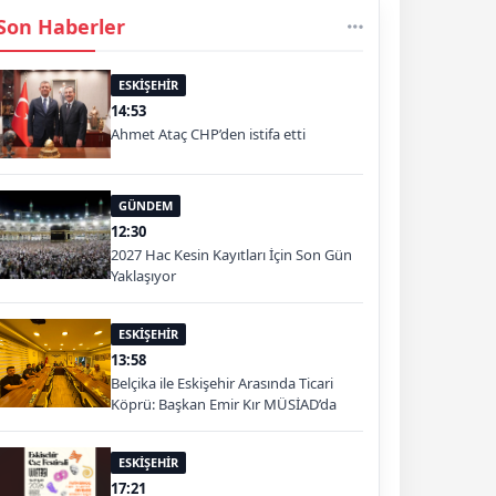
Son Haberler
ESKİŞEHİR
14:53
Ahmet Ataç CHP’den istifa etti
GÜNDEM
12:30
2027 Hac Kesin Kayıtları İçin Son Gün
Yaklaşıyor
ESKİŞEHİR
13:58
Belçika ile Eskişehir Arasında Ticari
Köprü: Başkan Emir Kır MÜSİAD’da
ESKİŞEHİR
17:21