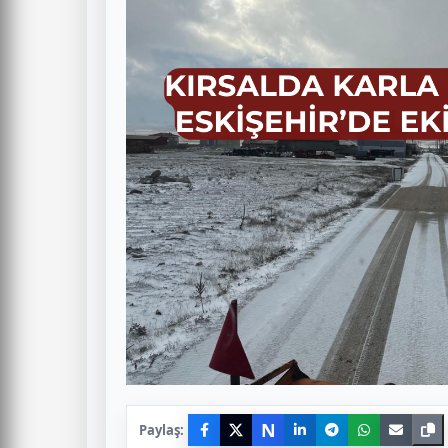
N
Paylaş: