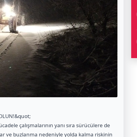
OLUN!&quot;
ücadele çalışmalarının yanı sıra sürücülere de
kar ve buzlanma nedeniyle yolda kalma riskinin