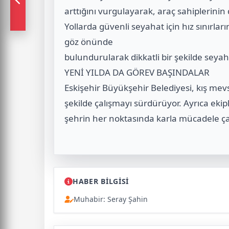
arttığını vurgulayarak, araç sahiplerinin d
Yollarda güvenli seyahat için hız sınırla
göz önünde
bulundurularak dikkatli bir şekilde seyaha
YENİ YILDA DA GÖREV BAŞINDALAR
Eskişehir Büyükşehir Belediyesi, kış mevs
şekilde çalışmayı sürdürüyor. Ayrıca eki
şehrin her noktasında karla mücadele çalı
HABER BİLGİSİ
Muhabir: Seray Şahin