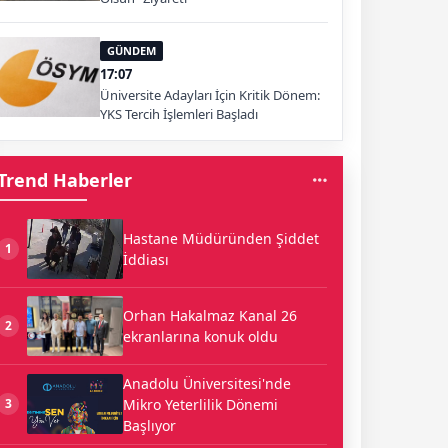
GÜNDEM
17:07
Üniversite Adayları İçin Kritik Dönem:
YKS Tercih İşlemleri Başladı
Trend Haberler
Hastane Müdüründen Şiddet
1
İddiası
Orhan Hakalmaz Kanal 26
2
ekranlarına konuk oldu
Anadolu Üniversitesi'nde
Mikro Yeterlilik Dönemi
3
Başlıyor