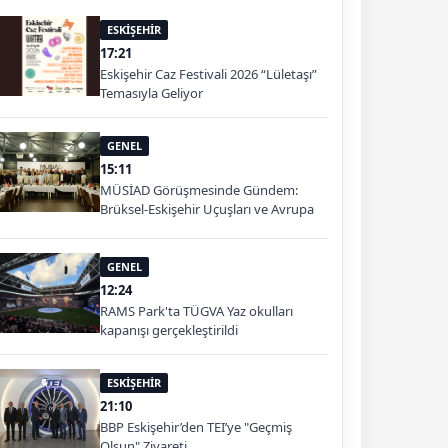
ESKİŞEHİR
17:21
Eskişehir Caz Festivali 2026 “Lületaşı”
Temasıyla Geliyor
GENEL
15:11
MÜSİAD Görüşmesinde Gündem:
Brüksel-Eskişehir Uçuşları ve Avrupa
Pazarı
GENEL
12:24
RAMS Park'ta TÜGVA Yaz okulları
kapanışı gerçekleştirildi
ESKİŞEHİR
21:10
BBP Eskişehir’den TEI’ye "Geçmiş
Olsun" Ziyareti