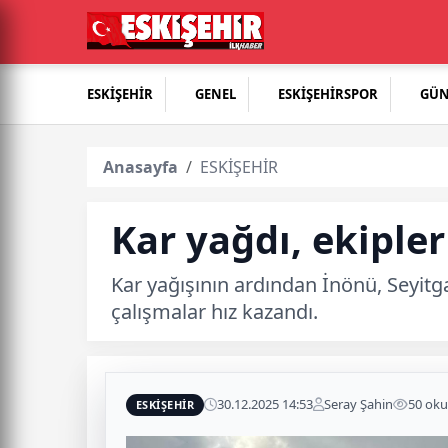
ESKİŞEHİR
GENEL
ESKİŞEHİRSPOR
GÜ
Anasayfa
ESKİŞEHİR
Kar yağdı, ekipler
Kar yağışının ardından İnönü, Seyitga
çalışmalar hız kazandı.
30.12.2025 14:53
Seray Şahin
50 ok
ESKİŞEHİR