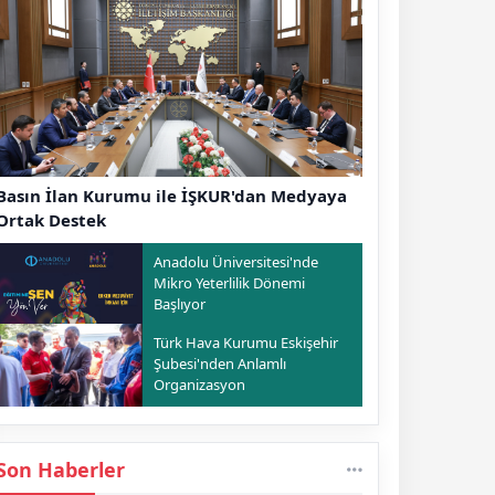
Basın İlan Kurumu ile İŞKUR'dan Medyaya
Ortak Destek
Anadolu Üniversitesi'nde
Mikro Yeterlilik Dönemi
Başlıyor
Türk Hava Kurumu Eskişehir
Şubesi'nden Anlamlı
Organizasyon
Son Haberler