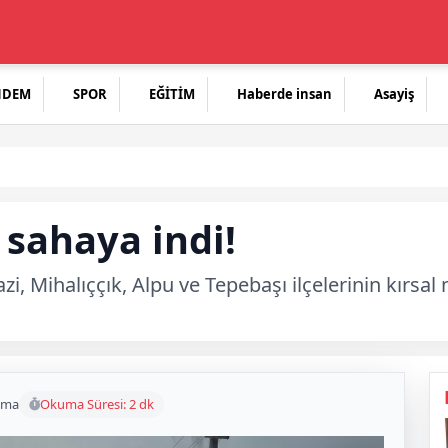
NDEM
SPOR
EĞİTİM
Haberde insan
Asayiş
 sahaya indi!
zi, Mihalıççık, Alpu ve Tepebaşı ilçelerinin kırsa
uma
Okuma Süresi: 2 dk