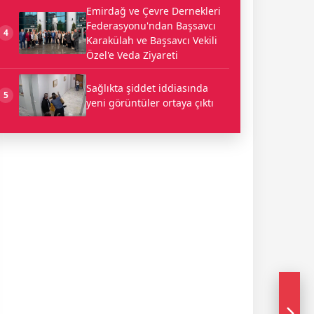
Emirdağ ve Çevre Dernekleri
Federasyonu'ndan Başsavcı
4
Karakülah ve Başsavcı Vekili
Özel'e Veda Ziyareti
Sağlıkta şiddet iddiasında
5
yeni görüntüler ortaya çıktı