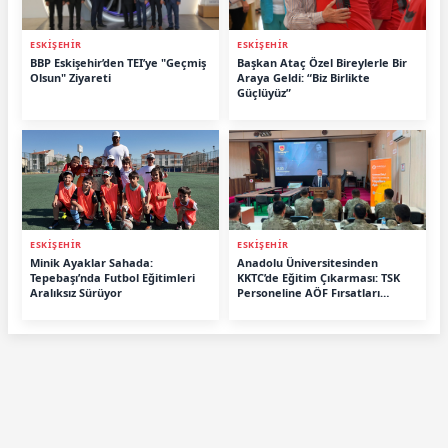
ESKİŞEHİR
ESKİŞEHİR
BBP Eskişehir’den TEI’ye "Geçmiş
Başkan Ataç Özel Bireylerle Bir
Olsun" Ziyareti
Araya Geldi: “Biz Birlikte
Güçlüyüz”
ESKİŞEHİR
ESKİŞEHİR
Minik Ayaklar Sahada:
Anadolu Üniversitesinden
Tepebaşı’nda Futbol Eğitimleri
KKTC’de Eğitim Çıkarması: TSK
Aralıksız Sürüyor
Personeline AÖF Fırsatları
Anlatıldı