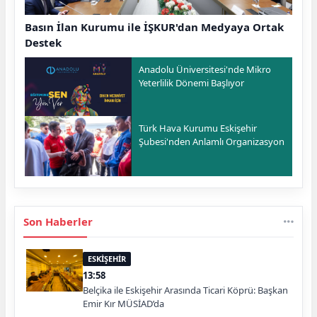
Basın İlan Kurumu ile İŞKUR'dan Medyaya Ortak
Destek
Anadolu Üniversitesi'nde Mikro
Yeterlilik Dönemi Başlıyor
Türk Hava Kurumu Eskişehir
Şubesi'nden Anlamlı Organizasyon
Son Haberler
ESKİŞEHİR
13:58
Belçika ile Eskişehir Arasında Ticari Köprü: Başkan
Emir Kır MÜSİAD’da