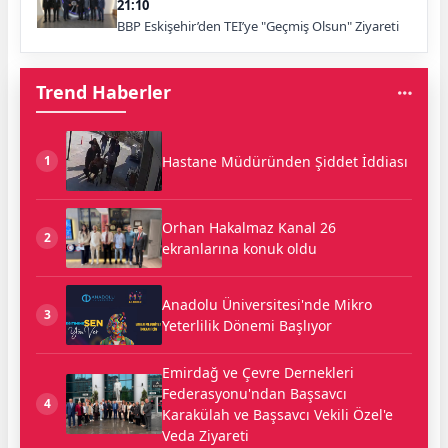
21:10
BBP Eskişehir’den TEI’ye "Geçmiş Olsun" Ziyareti
Trend Haberler
Hastane Müdüründen Şiddet İddiası
1
Orhan Hakalmaz Kanal 26
2
ekranlarına konuk oldu
Anadolu Üniversitesi'nde Mikro
3
Yeterlilik Dönemi Başlıyor
Emirdağ ve Çevre Dernekleri
Federasyonu'ndan Başsavcı
4
Karakülah ve Başsavcı Vekili Özel'e
Veda Ziyareti