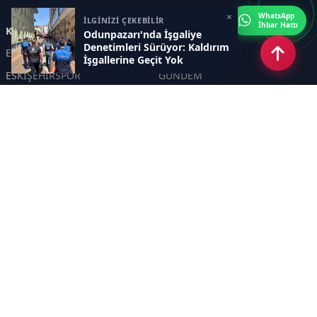
×
WhatsApp
İLGİNİZİ ÇEKEBİLİR
İhbar Hattı
Kategoriler
Odunpazarı'nda İşgaliye
Denetimleri Sürüyor: Kaldırım
ESKİŞEHİR
GENEL
İşgallerine Geçit Yok
ESKİŞEHİRSPOR
GÜNDEM
KÜLTÜR SANAT
SPOR
EĞİTİM
Haberde insan
Asayiş
SİYASET
Politika
EKONOMİ
DİĞER
BİLİM
SAĞLIK
TARIM
ÇEVRE
OLAY
YAŞAM
TRAFİK
ADLİYE
DÜNYA
EMNİYET - JANDARMA
ETKİNLİKLER