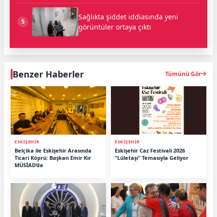
Sağlıkta şiddet iddiasında yeni
5
görüntüler ortaya çıktı
Benzer Haberler
Tümünü Gör
ESKİŞEHİR
ESKİŞEHİR
Belçika ile Eskişehir Arasında
Eskişehir Caz Festivali 2026
Ticari Köprü: Başkan Emir Kır
“Lületaşı” Temasıyla Geliyor
MÜSİAD’da