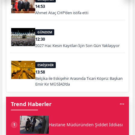
14:53
Ahmet Ataç CHP’den istifa etti
GÜNDEM
12:30
2027 Hac Kesin Kayıtları İçin Son Gün Yaklaşıyor
ESKİŞEHİR
13:58
Belçika ile Eskişehir Arasında Ticari Köprü: Başkan
Emir Kır MÜSİAD’da
Trend Haberler
Hastane Müdüründen Şiddet İddiası
1