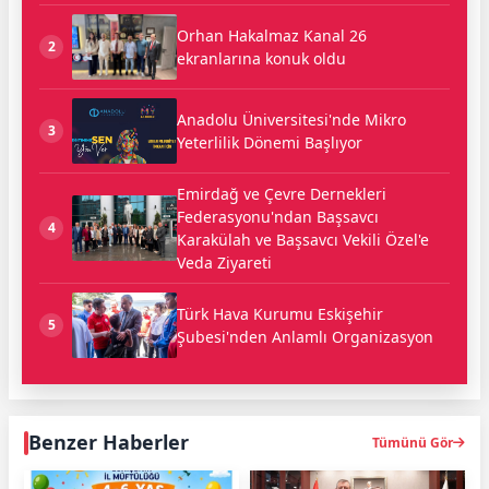
Orhan Hakalmaz Kanal 26
2
ekranlarına konuk oldu
Anadolu Üniversitesi'nde Mikro
3
Yeterlilik Dönemi Başlıyor
Emirdağ ve Çevre Dernekleri
Federasyonu'ndan Başsavcı
4
Karakülah ve Başsavcı Vekili Özel'e
Veda Ziyareti
Türk Hava Kurumu Eskişehir
5
Şubesi'nden Anlamlı Organizasyon
Benzer Haberler
Tümünü Gör