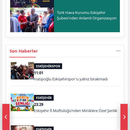
Türk Hava Kurumu Eskişehir
Şubesi'nden Anlamlı Organizasyon
Son Haberler
ESKİŞEHİRSPOR
11:01
Hatipoğlu Eskişehirspor'u yalnız bırakmadı
ESKİŞEHİR
23:29
Eskişehir İl Müftülüğü’nden Miniklere Özel Şenlik
ESKİŞEHİR