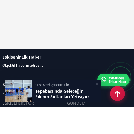
Eskisehir İlk Haber
Objektif haberin adresi...
WhatsApp
İhbar Hattı
×
Kategoriler
İLGİNİZİ ÇEKEBİLİR
Tepebaşı'nda Geleceğin
ESKİŞEHİR
GENEL
Filenin Sultanları Yetişiyor
ESKİŞEHİRSPOR
GÜNDEM
KÜLTÜR SANAT
SPOR
EĞİTİM
Haberde insan
Asayiş
SİYASET