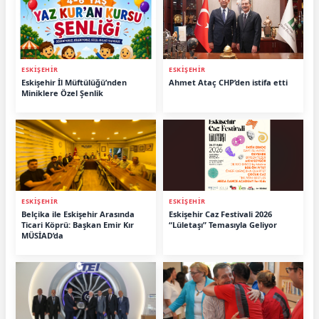
ESKİŞEHİR
ESKİŞEHİR
Eskişehir İl Müftülüğü’nden
Ahmet Ataç CHP’den istifa etti
Miniklere Özel Şenlik
ESKİŞEHİR
ESKİŞEHİR
Belçika ile Eskişehir Arasında
Eskişehir Caz Festivali 2026
Ticari Köprü: Başkan Emir Kır
“Lületaşı” Temasıyla Geliyor
MÜSİAD’da