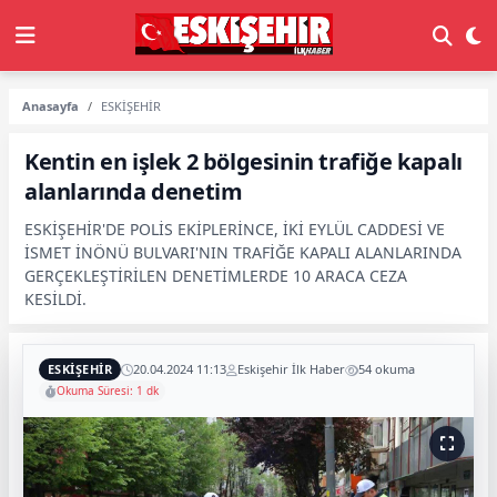
Anasayfa
ESKİŞEHİR
Kentin en işlek 2 bölgesinin trafiğe kapalı
alanlarında denetim
ESKİŞEHİR'DE POLİS EKİPLERİNCE, İKİ EYLÜL CADDESİ VE
İSMET İNÖNÜ BULVARI'NIN TRAFİĞE KAPALI ALANLARINDA
GERÇEKLEŞTİRİLEN DENETİMLERDE 10 ARACA CEZA
KESİLDİ.
ESKİŞEHİR
20.04.2024 11:13
Eskişehir İlk Haber
54 okuma
Okuma Süresi: 1 dk