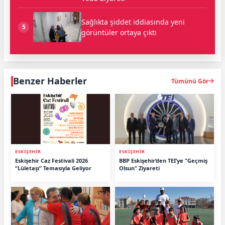
Sağlıkta şiddet iddiasında yeni
5
görüntüler ortaya çıktı
Benzer Haberler
Tümünü Gör
ESKİŞEHİR
ESKİŞEHİR
Eskişehir Caz Festivali 2026
BBP Eskişehir’den TEI’ye "Geçmiş
“Lületaşı” Temasıyla Geliyor
Olsun" Ziyareti