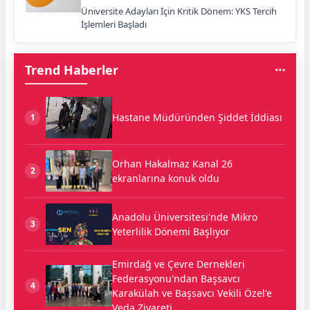
Üniversite Adayları İçin Kritik Dönem: YKS Tercih
İşlemleri Başladı
Trend Haberler
Hastane Müdüründen Şiddet İddiası
1
Orhan Hakalmaz Kanal 26
2
ekranlarına konuk oldu
Anadolu Üniversitesi'nde Mikro
3
Yeterlilik Dönemi Başlıyor
Emirdağ ve Çevre Dernekleri
Federasyonu'ndan Başsavcı
4
Karakülah ve Başsavcı Vekili Özel'e
Veda Ziyareti