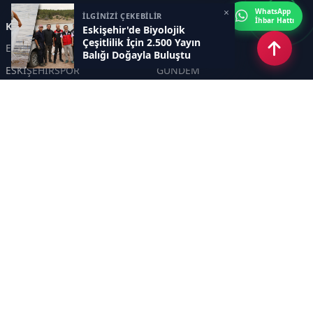
×
WhatsApp
İLGİNİZİ ÇEKEBİLİR
İhbar Hattı
Kategoriler
Eskişehir'de Biyolojik
Çeşitlilik İçin 2.500 Yayın
ESKİŞEHİR
GENEL
Balığı Doğayla Buluştu
ESKİŞEHİRSPOR
GÜNDEM
KÜLTÜR SANAT
SPOR
EĞİTİM
Haberde insan
Asayiş
SİYASET
Politika
EKONOMİ
DİĞER
BİLİM
SAĞLIK
TARIM
ÇEVRE
OLAY
YAŞAM
TRAFİK
ADLİYE
DÜNYA
EMNİYET - JANDARMA
ETKİNLİKLER