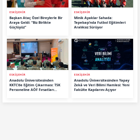
ESKİŞEHİR
ESKİŞEHİR
Başkan Ataç Özel Bireylerle Bir
Minik Ayaklar Sahada:
Araya Geldi: “Biz Birlikte
Tepebaşı’nda Futbol Eğitimleri
Güçlüyüz”
Aralıksız Sürüyor
ESKİŞEHİR
ESKİŞEHİR
Anadolu Üniversitesinden
Anadolu Üniversitesinden Yapay
KKTC’de Eğitim Çıkarması: TSK
Zekâ ve Veri Bilimi Hamlesi: Yeni
Personeline AÖF Fırsatları
Fakülte Kapılarını Açıyor
Anlatıldı