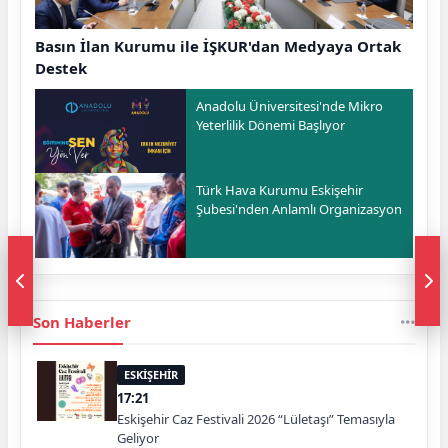
Basın İlan Kurumu ile İŞKUR'dan Medyaya Ortak
Destek
Anadolu Üniversitesi'nde Mikro
Yeterlilik Dönemi Başlıyor
Türk Hava Kurumu Eskişehir
Şubesi'nden Anlamlı Organizasyon
Son Haberler
ESKİŞEHİR
17:21
Eskişehir Caz Festivali 2026 “Lületaşı” Temasıyla
Geliyor