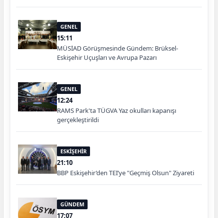
GENEL
15:11
MÜSİAD Görüşmesinde Gündem: Brüksel-
Eskişehir Uçuşları ve Avrupa Pazarı
GENEL
12:24
RAMS Park'ta TÜGVA Yaz okulları kapanışı
gerçekleştirildi
ESKİŞEHİR
21:10
BBP Eskişehir’den TEI’ye "Geçmiş Olsun" Ziyareti
GÜNDEM
17:07