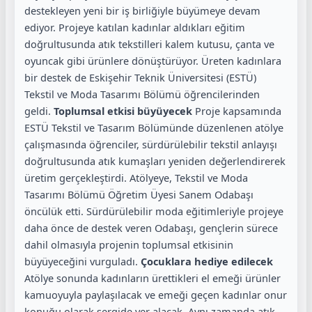
destekleyen yeni bir iş birliğiyle büyümeye devam
ediyor. Projeye katılan kadınlar aldıkları eğitim
doğrultusunda atık tekstilleri kalem kutusu, çanta ve
oyuncak gibi ürünlere dönüştürüyor. Üreten kadınlara
bir destek de Eskişehir Teknik Üniversitesi (ESTÜ)
Tekstil ve Moda Tasarımı Bölümü öğrencilerinden
geldi.
Toplumsal etkisi büyüyecek
Proje kapsamında
ESTÜ Tekstil ve Tasarım Bölümünde düzenlenen atölye
çalışmasında öğrenciler, sürdürülebilir tekstil anlayışı
doğrultusunda atık kumaşları yeniden değerlendirerek
üretim gerçekleştirdi. Atölyeye, Tekstil ve Moda
Tasarımı Bölümü Öğretim Üyesi Sanem Odabaşı
öncülük etti. Sürdürülebilir moda eğitimleriyle projeye
daha önce de destek veren Odabaşı, gençlerin sürece
dahil olmasıyla projenin toplumsal etkisinin
büyüyeceğini vurguladı.
Çocuklara hediye edilecek
Atölye sonunda kadınların ürettikleri el emeği ürünler
kamuoyuyla paylaşılacak ve emeği geçen kadınlar onur
konuğu olarak sergide yer alacak. Aynı zamanda atık