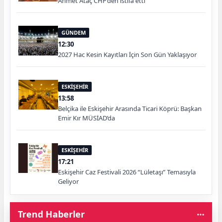
Ahmet Ataç CHP’den istifa etti
GÜNDEM
12:30
2027 Hac Kesin Kayıtları İçin Son Gün Yaklaşıyor
ESKİŞEHİR
13:58
Belçika ile Eskişehir Arasında Ticari Köprü: Başkan
Emir Kır MÜSİAD’da
ESKİŞEHİR
17:21
Eskişehir Caz Festivali 2026 “Lületaşı” Temasıyla
Geliyor
Trend Haberler