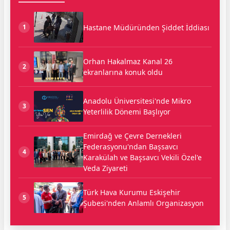
Hastane Müdüründen Şiddet İddiası
1
Orhan Hakalmaz Kanal 26
2
ekranlarına konuk oldu
Anadolu Üniversitesi'nde Mikro
3
Yeterlilik Dönemi Başlıyor
Emirdağ ve Çevre Dernekleri
Federasyonu'ndan Başsavcı
4
Karakülah ve Başsavcı Vekili Özel'e
Veda Ziyareti
Türk Hava Kurumu Eskişehir
5
Şubesi'nden Anlamlı Organizasyon