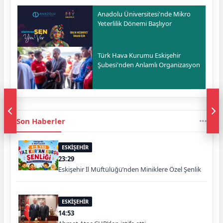
Anadolu Üniversitesi'nde Mikro
Yeterlilik Dönemi Başlıyor
Türk Hava Kurumu Eskişehir
Şubesi'nden Anlamlı Organizasyon
Son Haberler
ESKİŞEHİR
23:29
Eskişehir İl Müftülüğü’nden Miniklere Özel Şenlik
ESKİŞEHİR
14:53