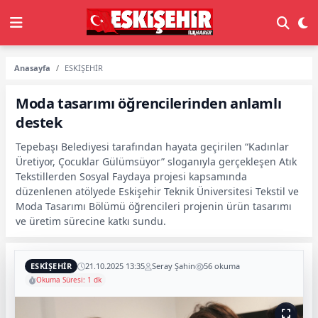
Anasayfa
ESKİŞEHİR
Moda tasarımı öğrencilerinden anlamlı
destek
Tepebaşı Belediyesi tarafından hayata geçirilen “Kadınlar
Üretiyor, Çocuklar Gülümsüyor” sloganıyla gerçekleşen Atık
Tekstillerden Sosyal Faydaya projesi kapsamında
düzenlenen atölyede Eskişehir Teknik Üniversitesi Tekstil ve
Moda Tasarımı Bölümü öğrencileri projenin ürün tasarımı
ve üretim sürecine katkı sundu.
ESKİŞEHİR
21.10.2025 13:35
Seray Şahin
56 okuma
Okuma Süresi: 1 dk