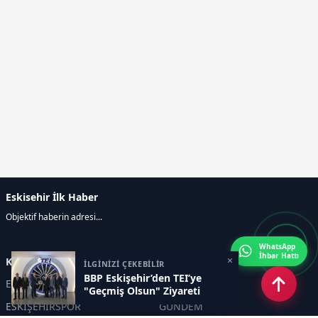
Eskisehir İlk Haber
Objektif haberin adresi...
WhatsApp
İhbar Hattı
×
Kategoriler
İLGİNİZİ ÇEKEBİLİR
BBP Eskişehir’den TEI’ye
ESKİŞEHİR
GENEL
"Geçmiş Olsun" Ziyareti
ESKİŞEHİRSPOR
GÜNDEM