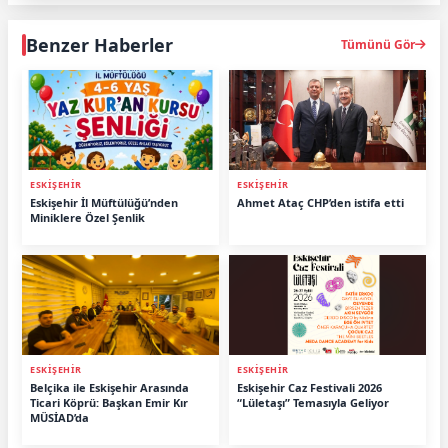
Benzer Haberler
Tümünü Gör
ESKİŞEHİR
ESKİŞEHİR
Eskişehir İl Müftülüğü’nden
Ahmet Ataç CHP’den istifa etti
Miniklere Özel Şenlik
ESKİŞEHİR
ESKİŞEHİR
Belçika ile Eskişehir Arasında
Eskişehir Caz Festivali 2026
Ticari Köprü: Başkan Emir Kır
“Lületaşı” Temasıyla Geliyor
MÜSİAD’da