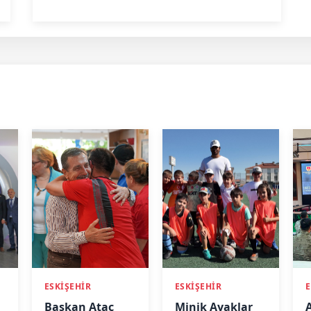
ESKİŞEHİR
ESKİŞEHİR
E
Başkan Ataç
Minik Ayaklar