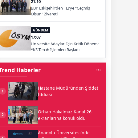
21:10
BBP Eskişehir’den TEI’ye "Geçmiş
Olsun" Ziyareti
GÜNDEM
17:07
Üniversite Adayları İçin Kritik Dönem:
YKS Tercih İşlemleri Başladı
Trend Haberler
Hastane Müdüründen Şiddet
1
İddiası
Orhan Hakalmaz Kanal 26
2
ekranlarına konuk oldu
Anadolu Üniversitesi'nde