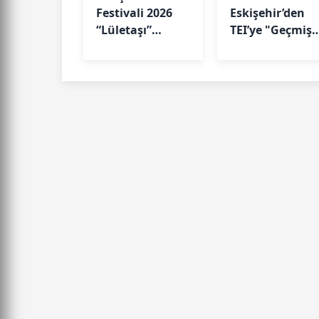
Festivali 2026
Eskişehir’den
“Lületaşı”
TEI’ye "Geçmiş
Temasıyla
Olsun" Ziyareti
Geliyor