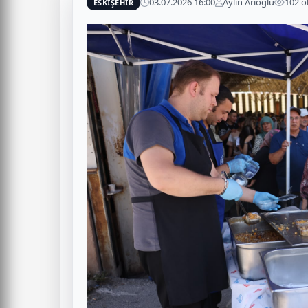
03.07.2026 16:00
Aylin Arıoğlu
102 
ESKİŞEHİR