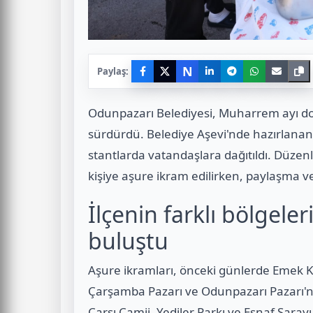
N
Paylaş:
Odunpazarı Belediyesi, Muharrem ayı dola
sürdürdü. Belediye Aşevi'nde hazırlanan 
stantlarda vatandaşlara dağıtıldı. Düze
kişiye aşure ikram edilirken, paylaşma 
İlçenin farklı bölgele
buluştu
Aşure ikramları, önceki günlerde Emek Ka
Çarşamba Pazarı ve Odunpazarı Pazarı'nd
Çarşı Camii, Yediler Parkı ve Esnaf Sara