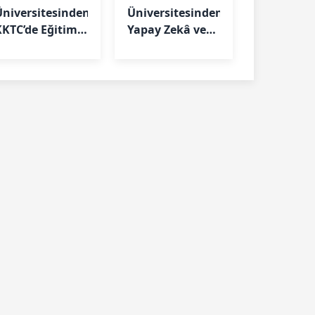
Üniversitesinden
Üniversitesinden
KKTC’de Eğitim
Yapay Zekâ ve
Çıkarması: TSK
Veri Bilimi
Personeline AÖF
Hamlesi: Yeni
ırsatları
Fakülte
nlatıldı
Kapılarını
Açıyor