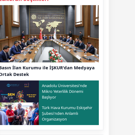
Basın İlan Kurumu ile İŞKUR'dan Medyaya
Ortak Destek
Anadolu Üniversitesi'nde
Mikro Yeterlilik Dönemi
Başlıyor
Türk Hava Kurumu Eskişehir
Şubesi'nden Anlamlı
Organizasyon