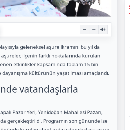
yısıyla geleneksel aşure ikramını bu yıl da
aşureler, ilçenin farklı noktalarında kurulan
nlenen etkinlikler kapsamında toplam 15 bin
ve dayanışma kültürünün yaşatılması amaçlandı.
rinde vatandaşlarla
palı Pazar Yeri, Yenidoğan Mahallesi Pazarı,
a gerçekleştirildi. Programın son gününde ise
yı önünde kurulan stantlarda vatandaşlara aşure