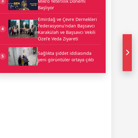
Mikro Yeterlilik Dönemi
3
Başlıyor
Emirdağ ve Çevre Dernekleri
Federasyonu'ndan Başsavcı
4
Karakülah ve Başsavcı Vekili
Özel'e Veda Ziyareti
Sağlıkta şiddet iddiasında
5
yeni görüntüler ortaya çıktı