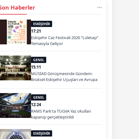
Son Haberler
ESKİŞEHİR
17:21
Eskişehir Caz Festivali 2026 “Lületaşı”
Temasıyla Geliyor
GENEL
15:11
MÜSİAD Görüşmesinde Gündem:
Brüksel-Eskişehir Uçuşları ve Avrupa
Pazarı
GENEL
12:24
RAMS Park'ta TÜGVA Yaz okulları
kapanışı gerçekleştirildi
ESKİŞEHİR