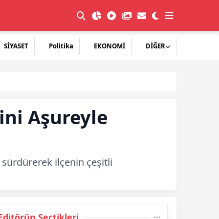
SİYASET
Politika
EKONOMİ
DİĞER
ni Aşureyle
ürdürerek ilçenin çeşitli
Editörün Seçtikleri