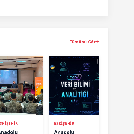
Tümünü Gör
SKİŞEHİR
ESKİŞEHİR
Anadolu
Anadolu