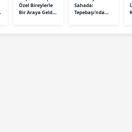
Özel Bireylerle
Sahada:
Bir Araya Geldi:
Tepebaşı’nda
“Biz Birlikte
Futbol
Güçlüyüz”
Eğitimleri
Aralıksız
F
Sürüyor
A