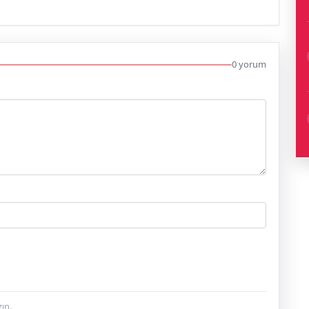
0 yorum
ın.