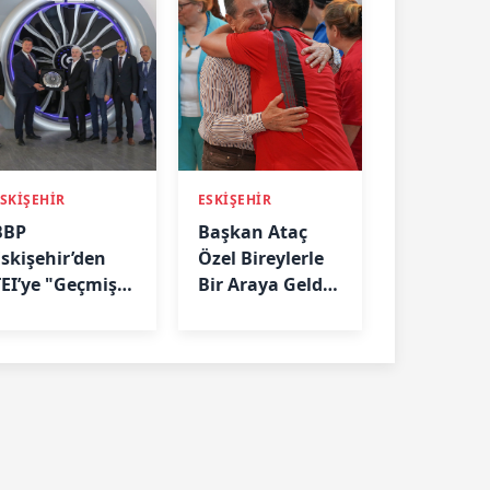
SKİŞEHİR
ESKİŞEHİR
BBP
Başkan Ataç
Eskişehir’den
Özel Bireylerle
TEI’ye "Geçmiş
Bir Araya Geldi:
Olsun" Ziyareti
“Biz Birlikte
Güçlüyüz”