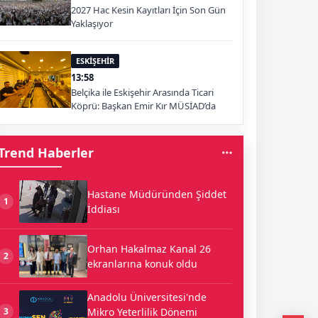
2027 Hac Kesin Kayıtları İçin Son Gün
Yaklaşıyor
ESKİŞEHİR
13:58
Belçika ile Eskişehir Arasında Ticari
Köprü: Başkan Emir Kır MÜSİAD’da
Trend Haberler
Hastane Müdüründen Şiddet
1
İddiası
Orhan Hakalmaz Kanal 26
2
ekranlarına konuk oldu
Anadolu Üniversitesi'nde
Mikro Yeterlilik Dönemi
3