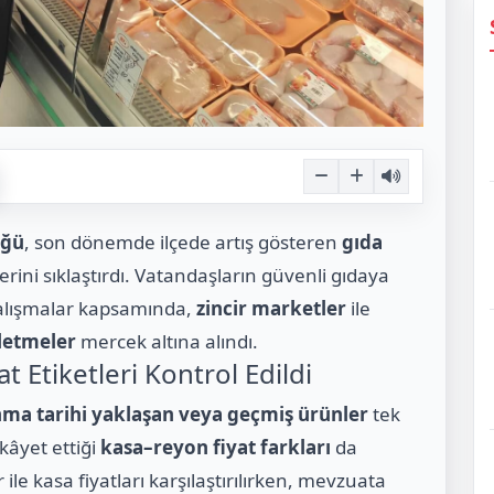
üğü
, son dönemde ilçede artış gösteren
gıda
rini sıklaştırdı. Vatandaşların güvenli gıdaya
çalışmalar kapsamında,
zincir marketler
ile
şletmeler
mercek altına alındı.
t Etiketleri Kontrol Edildi
nma tarihi yaklaşan veya geçmiş ürünler
tek
ikâyet ettiği
kasa–reyon fiyat farkları
da
er ile kasa fiyatları karşılaştırılırken, mevzuata