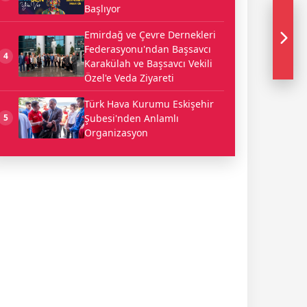
Başlıyor
Emirdağ ve Çevre Dernekleri
Federasyonu'ndan Başsavcı
4
Karakülah ve Başsavcı Vekili
Özel'e Veda Ziyareti
Türk Hava Kurumu Eskişehir
Şubesi'nden Anlamlı
5
Organizasyon