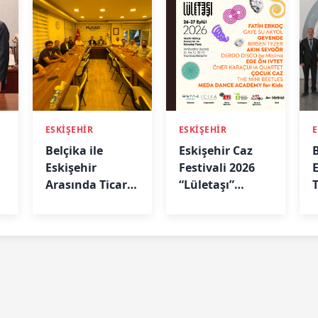
ESKİŞEHİR
ESKİŞEHİR
E
Belçika ile
Eskişehir Caz
Eskişehir
Festivali 2026
Arasında Ticari
“Lületaşı”
Köprü: Başkan
Temasıyla
Emir Kır
Geliyor
MÜSİAD’da