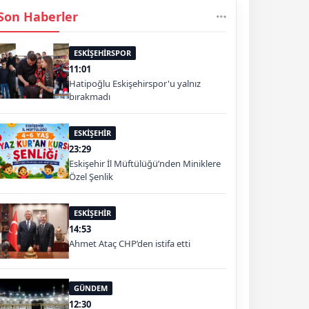
Son Haberler
ESKİŞEHİRSPOR
11:01
Hatipoğlu Eskişehirspor'u yalnız
bırakmadı
ESKİŞEHİR
23:29
Eskişehir İl Müftülüğü’nden Miniklere
Özel Şenlik
ESKİŞEHİR
14:53
Ahmet Ataç CHP’den istifa etti
GÜNDEM
12:30