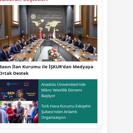
Basın İlan Kurumu ile İŞKUR'dan Medyaya
Ortak Destek
Anadolu Üniversitesi'nde
Mikro Yeterlilik Dönemi
Başlıyor
Türk Hava Kurumu Eskişehir
Şubesi'nden Anlamlı
Organizasyon