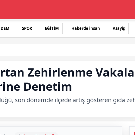
NDEM
SPOR
EĞİTİM
Haberde insan
Asayiş
rtan Zehirlenme Vakala
erine Denetim
üğü, son dönemde ilçede artış gösteren gıda zeh