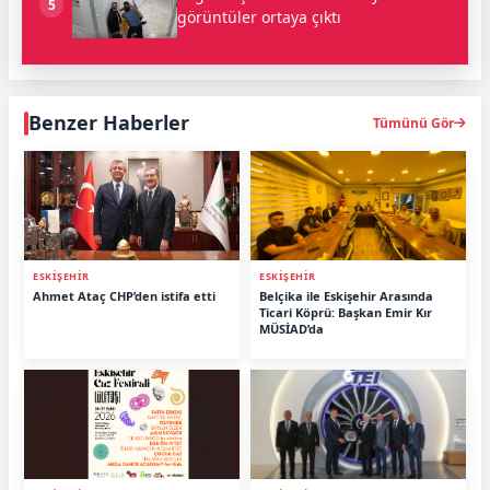
5
görüntüler ortaya çıktı
Benzer Haberler
Tümünü Gör
ESKİŞEHİR
ESKİŞEHİR
Ahmet Ataç CHP’den istifa etti
Belçika ile Eskişehir Arasında
Ticari Köprü: Başkan Emir Kır
MÜSİAD’da