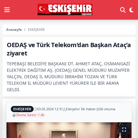
Anasayfa
ESKİŞEHİR
OEDAŞ ve Türk Telekom’dan Başkan Ataç’a
ziyaret
TEPEBAŞI BELEDİYE BAŞKANI DT. AHMET ATAÇ, OSMANGAZİ
ELEKTRİK DAĞITIM AŞ. (OEDAŞ) GENEL MÜDÜRÜ MUZAFFER
YALÇIN, OEDAŞ İL MÜDÜRÜ İBRAHİM TOZAN VE TÜRK
TELEKOM İL MÜDÜRÜ LEVENT YÜRÜRER İLE BİR ARAYA
GELDİ.
ESKİŞEHİR
03.05.2024 12:31
Eskişehir İlk Haber
56 okuma
Okuma Süresi: 1 dk