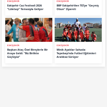
ESKİŞEHİR
ESKİŞEHİR
Eskişehir Caz Festivali 2026
BBP Eskişehir’den TEI’ye "Geçmiş
“Lületaşı” Temasıyla Geliyor
Olsun" Ziyareti
ESKİŞEHİR
ESKİŞEHİR
Başkan Ataç Özel Bireylerle Bir
Minik Ayaklar Sahada:
Araya Geldi: “Biz Birlikte
Tepebaşı’nda Futbol Eğitimleri
Güçlüyüz”
Aralıksız Sürüyor