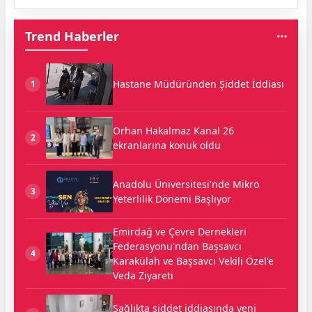
Trend Haberler
Hastane Müdüründen Şiddet İddiası
1
Orhan Hakalmaz Kanal 26
2
ekranlarına konuk oldu
Anadolu Üniversitesi'nde Mikro
3
Yeterlilik Dönemi Başlıyor
Emirdağ ve Çevre Dernekleri
Federasyonu'ndan Başsavcı
4
Karakülah ve Başsavcı Vekili Özel'e
Veda Ziyareti
Sağlıkta şiddet iddiasında yeni