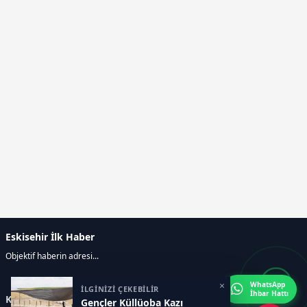
Eskisehir İlk Haber
Objektif haberin adresi...
×
WhatsApp
İLGİNİZİ ÇEKEBİLİR
İhbar Hattı
Kategoriler
Gençler Küllüoba Kazı