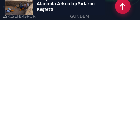
Alanında Arkeoloji Sırlarını
ESKİŞEHİR
GENEL
Keşfetti
ESKİŞEHİRSPOR
GÜNDEM
KÜLTÜR SANAT
SPOR
EĞİTİM
Haberde insan
Asayiş
SİYASET
Politika
EKONOMİ
DİĞER
BİLİM
SAĞLIK
TARIM
ÇEVRE
OLAY
YAŞAM
TRAFİK
ADLİYE
DÜNYA
EMNİYET - JANDARMA
ETKİNLİKLER
Sayfalar