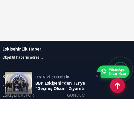
Eskisehir İlk Haber
Objektif haberin adresi...
WhatsApp
İhbar Hattı
×
Kategoriler
İLGİNİZİ ÇEKEBİLİR
BBP Eskişehir’den TEI’ye
ESKİŞEHİR
GENEL
"Geçmiş Olsun" Ziyareti
ESKİŞEHİRSPOR
GÜNDEM
KÜLTÜR SANAT
SPOR
EĞİTİM
Haberde insan
Asayiş
SİYASET
Politika
EKONOMİ