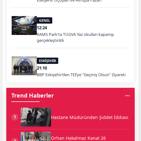
Eskişehir Uçuşları ve Avrupa Pazarı
GENEL
12:24
RAMS Park'ta TÜGVA Yaz okulları kapanışı
gerçekleştirildi
ESKİŞEHİR
21:10
BBP Eskişehir’den TEI’ye "Geçmiş Olsun" Ziyareti
Trend Haberler
Hastane Müdüründen Şiddet İddiası
1
Orhan Hakalmaz Kanal 26