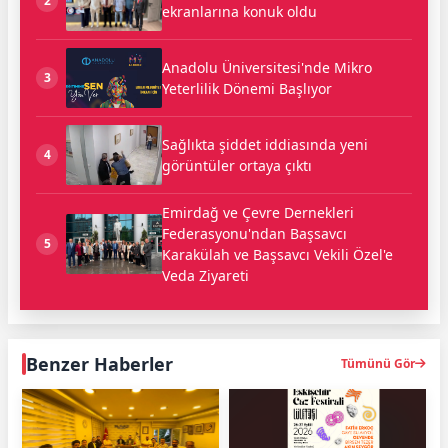
2
ekranlarına konuk oldu
Anadolu Üniversitesi'nde Mikro
3
Yeterlilik Dönemi Başlıyor
Sağlıkta şiddet iddiasında yeni
4
görüntüler ortaya çıktı
Emirdağ ve Çevre Dernekleri
Federasyonu'ndan Başsavcı
5
Karakülah ve Başsavcı Vekili Özel'e
Veda Ziyareti
Benzer Haberler
Tümünü Gör