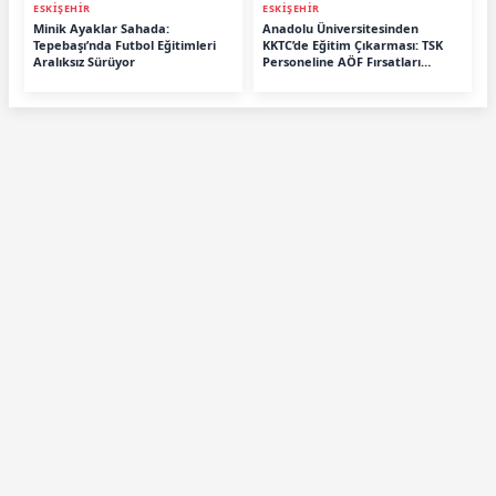
ESKİŞEHİR
ESKİŞEHİR
Minik Ayaklar Sahada:
Anadolu Üniversitesinden
Tepebaşı’nda Futbol Eğitimleri
KKTC’de Eğitim Çıkarması: TSK
Aralıksız Sürüyor
Personeline AÖF Fırsatları
Anlatıldı