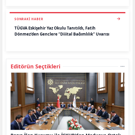
SONRAKI HABER
TÜGVA Eskişehir Yaz Okulu Tanıtıldı, Fatih
Dönmez’den Gençlere “Dijital Bağımlılık” Uyarısı
Editörün Seçtikleri
Basın İlan Kurumu ile İŞKUR'dan Medyaya Ortak