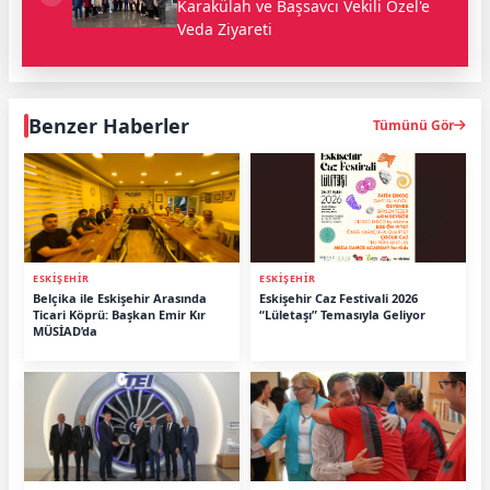
Karakülah ve Başsavcı Vekili Özel'e
Veda Ziyareti
Benzer Haberler
Tümünü Gör
ESKİŞEHİR
ESKİŞEHİR
Belçika ile Eskişehir Arasında
Eskişehir Caz Festivali 2026
Ticari Köprü: Başkan Emir Kır
“Lületaşı” Temasıyla Geliyor
MÜSİAD’da