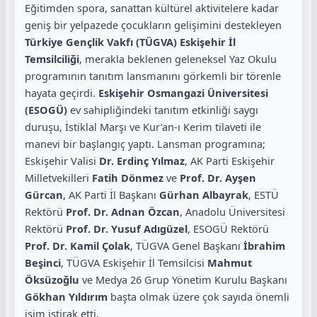
Eğitimden spora, sanattan kültürel aktivitelere kadar
geniş bir yelpazede çocukların gelişimini destekleyen
Türkiye Gençlik Vakfı (TÜGVA) Eskişehir İl
Temsilciliği
, merakla beklenen geleneksel Yaz Okulu
programının tanıtım lansmanını görkemli bir törenle
hayata geçirdi.
Eskişehir Osmangazi Üniversitesi
(ESOGÜ)
ev sahipliğindeki tanıtım etkinliği saygı
duruşu, İstiklal Marşı ve Kur’an-ı Kerim tilaveti ile
manevi bir başlangıç yaptı. Lansman programına;
Eskişehir Valisi
Dr. Erdinç Yılmaz
, AK Parti Eskişehir
Milletvekilleri
Fatih Dönmez
ve
Prof. Dr. Ayşen
Gürcan
, AK Parti İl Başkanı
Gürhan Albayrak
, ESTÜ
Rektörü
Prof. Dr. Adnan Özcan
, Anadolu Üniversitesi
Rektörü
Prof. Dr. Yusuf Adıgüzel
, ESOGÜ Rektörü
Prof. Dr. Kamil Çolak
, TÜGVA Genel Başkanı
İbrahim
Beşinci
, TÜGVA Eskişehir İl Temsilcisi
Mahmut
Öksüzoğlu
ve Medya 26 Grup Yönetim Kurulu Başkanı
Gökhan Yıldırım
başta olmak üzere çok sayıda önemli
isim iştirak etti.