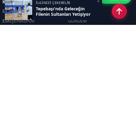
×
Kategoriler
İLGİNİZİ ÇEKEBİLİR
Tepebaşı'nda Geleceğin
ESKİŞEHİR
GENEL
Filenin Sultanları Yetişiyor
ESKİŞEHİRSPOR
GÜNDEM
KÜLTÜR SANAT
SPOR
EĞİTİM
Haberde insan
Asayiş
SİYASET
Politika
EKONOMİ
DİĞER
BİLİM
SAĞLIK
TARIM
ÇEVRE
OLAY
YAŞAM
TRAFİK
ADLİYE
DÜNYA
EMNİYET - JANDARMA
ETKİNLİKLER
Sayfalar