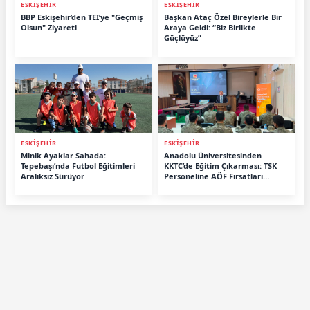
ESKİŞEHİR
ESKİŞEHİR
BBP Eskişehir’den TEI’ye "Geçmiş
Başkan Ataç Özel Bireylerle Bir
Olsun" Ziyareti
Araya Geldi: “Biz Birlikte
Güçlüyüz”
ESKİŞEHİR
ESKİŞEHİR
Minik Ayaklar Sahada:
Anadolu Üniversitesinden
Tepebaşı’nda Futbol Eğitimleri
KKTC’de Eğitim Çıkarması: TSK
Aralıksız Sürüyor
Personeline AÖF Fırsatları
Anlatıldı