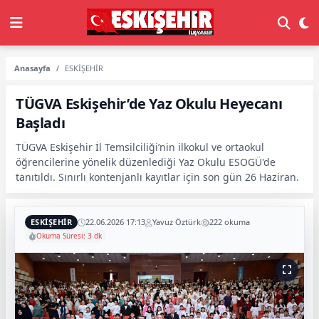
Anasayfa
ESKİŞEHİR
TÜGVA Eskişehir’de Yaz Okulu Heyecanı
Başladı
TÜGVA Eskişehir İl Temsilciliği’nin ilkokul ve ortaokul
öğrencilerine yönelik düzenlediği Yaz Okulu ESOGÜ'de
tanıtıldı. Sınırlı kontenjanlı kayıtlar için son gün 26 Haziran.
ESKİŞEHİR
22.06.2026 17:13
Yavuz Öztürk
222 okuma
Okuma Süresi: 3 dk