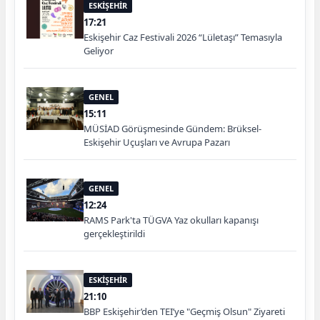
ESKİŞEHİR
17:21
Eskişehir Caz Festivali 2026 “Lületaşı” Temasıyla
Geliyor
GENEL
15:11
MÜSİAD Görüşmesinde Gündem: Brüksel-
Eskişehir Uçuşları ve Avrupa Pazarı
GENEL
12:24
RAMS Park'ta TÜGVA Yaz okulları kapanışı
gerçekleştirildi
ESKİŞEHİR
21:10
BBP Eskişehir’den TEI’ye "Geçmiş Olsun" Ziyareti