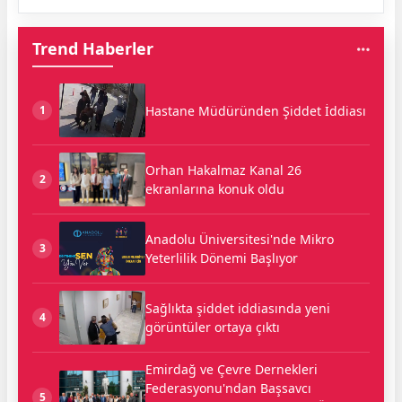
Trend Haberler
Hastane Müdüründen Şiddet İddiası
1
Orhan Hakalmaz Kanal 26
2
ekranlarına konuk oldu
Anadolu Üniversitesi'nde Mikro
3
Yeterlilik Dönemi Başlıyor
Sağlıkta şiddet iddiasında yeni
4
görüntüler ortaya çıktı
Emirdağ ve Çevre Dernekleri
Federasyonu'ndan Başsavcı
5