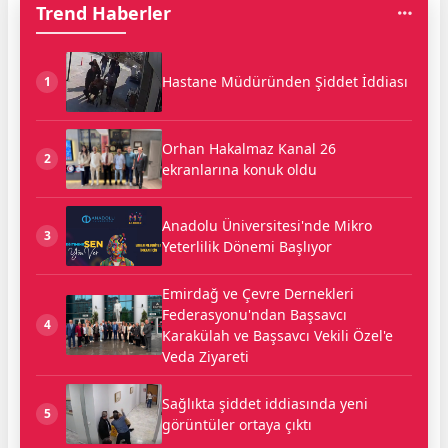
Trend Haberler
Hastane Müdüründen Şiddet İddiası
1
Orhan Hakalmaz Kanal 26
2
ekranlarına konuk oldu
Anadolu Üniversitesi'nde Mikro
3
Yeterlilik Dönemi Başlıyor
Emirdağ ve Çevre Dernekleri
Federasyonu'ndan Başsavcı
4
Karakülah ve Başsavcı Vekili Özel'e
Veda Ziyareti
Sağlıkta şiddet iddiasında yeni
5
görüntüler ortaya çıktı