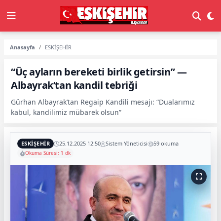
Anasayfa
ESKİŞEHİR
“Üç ayların bereketi birlik getirsin” —
Albayrak’tan kandil tebriği
Gürhan Albayrak’tan Regaip Kandili mesajı: “Dualarımız
kabul, kandilimiz mübarek olsun”
ESKİŞEHİR
25.12.2025 12:50
Sistem Yöneticisi
59 okuma
Okuma Süresi: 1 dk