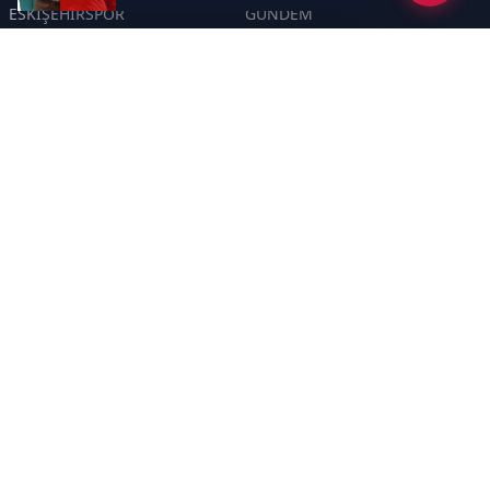
ESKİŞEHİRSPOR
GÜNDEM
KÜLTÜR SANAT
SPOR
EĞİTİM
Haberde insan
Asayiş
SİYASET
Politika
EKONOMİ
DİĞER
BİLİM
SAĞLIK
TARIM
ÇEVRE
OLAY
YAŞAM
TRAFİK
ADLİYE
DÜNYA
EMNİYET - JANDARMA
ETKİNLİKLER
Sayfalar
GİZLİLİK POLİTİKASI
KÜNYE