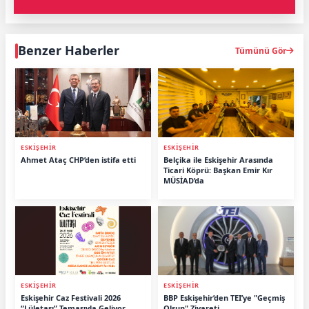
Benzer Haberler
Tümünü Gör
ESKİŞEHİR
ESKİŞEHİR
Ahmet Ataç CHP’den istifa etti
Belçika ile Eskişehir Arasında
Ticari Köprü: Başkan Emir Kır
MÜSİAD’da
ESKİŞEHİR
ESKİŞEHİR
Eskişehir Caz Festivali 2026
BBP Eskişehir’den TEI’ye "Geçmiş
“Lületaşı” Temasıyla Geliyor
Olsun" Ziyareti