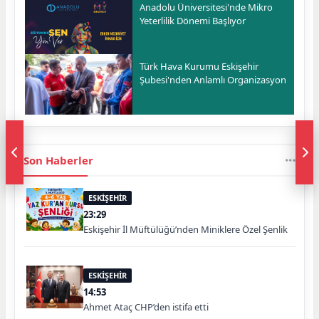
Anadolu Üniversitesi'nde Mikro
Yeterlilik Dönemi Başlıyor
Türk Hava Kurumu Eskişehir
Şubesi'nden Anlamlı Organizasyon
Son Haberler
ESKİŞEHİR
23:29
Eskişehir İl Müftülüğü’nden Miniklere Özel Şenlik
ESKİŞEHİR
14:53
Ahmet Ataç CHP’den istifa etti