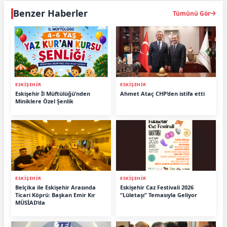
Benzer Haberler
Tümünü Gör
ESKİŞEHİR
ESKİŞEHİR
Eskişehir İl Müftülüğü’nden
Ahmet Ataç CHP’den istifa etti
Miniklere Özel Şenlik
ESKİŞEHİR
ESKİŞEHİR
Belçika ile Eskişehir Arasında
Eskişehir Caz Festivali 2026
Ticari Köprü: Başkan Emir Kır
“Lületaşı” Temasıyla Geliyor
MÜSİAD’da