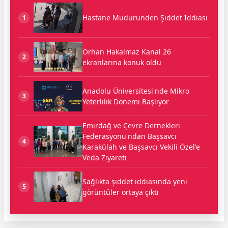
Hastane Müdüründen Şiddet İddiası
1
Orhan Hakalmaz Kanal 26
2
ekranlarına konuk oldu
Anadolu Üniversitesi'nde Mikro
3
Yeterlilik Dönemi Başlıyor
Emirdağ ve Çevre Dernekleri
Federasyonu'ndan Başsavcı
4
Karakülah ve Başsavcı Vekili Özel'e
Veda Ziyareti
Sağlıkta şiddet iddiasında yeni
5
görüntüler ortaya çıktı