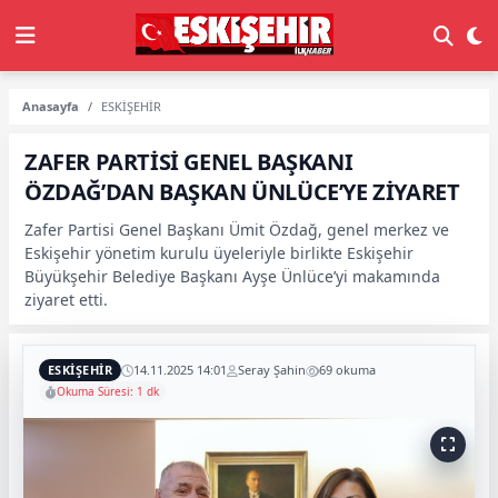
Anasayfa
ESKİŞEHİR
ZAFER PARTİSİ GENEL BAŞKANI
ÖZDAĞ’DAN BAŞKAN ÜNLÜCE’YE ZİYARET
Zafer Partisi Genel Başkanı Ümit Özdağ, genel merkez ve
Eskişehir yönetim kurulu üyeleriyle birlikte Eskişehir
Büyükşehir Belediye Başkanı Ayşe Ünlüce’yi makamında
ziyaret etti.
ESKİŞEHİR
14.11.2025 14:01
Seray Şahin
69 okuma
Okuma Süresi: 1 dk