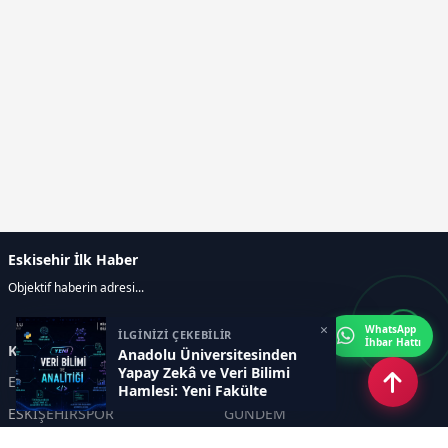
Eskisehir İlk Haber
Objektif haberin adresi...
×
WhatsApp
İLGİNİZİ ÇEKEBİLİR
İhbar Hattı
Kategoriler
Anadolu Üniversitesinden
Yapay Zekâ ve Veri Bilimi
ESKİŞEHİR
GENEL
Hamlesi: Yeni Fakülte
Kapılarını Açıyor
ESKİŞEHİRSPOR
GÜNDEM
KÜLTÜR SANAT
SPOR