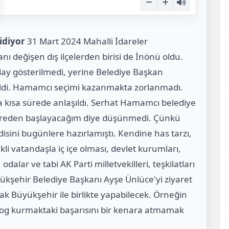
idiyor
31 Mart 2024 Mahalli İdareler
nı değişen dış ilçelerden birisi de İnönü oldu.
ay gösterilmedi, yerine Belediye Başkan
ildi. Hamamcı seçimi kazanmakta zorlanmadı.
a kısa sürede anlaşıldı. Serhat Hamamcı belediye
nereden başlayacağım diye düşünmedi. Çünkü
isini bugünlere hazırlamıştı. Kendine has tarzı,
li vatandaşla iç içe olması, devlet kurumları,
odalar ve tabi AK Parti milletvekilleri, teşkilatları
Büyükşehir Belediye Başkanı Ayşe Ünlüce'yi ziyaret
ncak Büyükşehir ile birlikte yapabilecek. Örneğin
alog kurmaktaki başarısını bir kenara atmamak