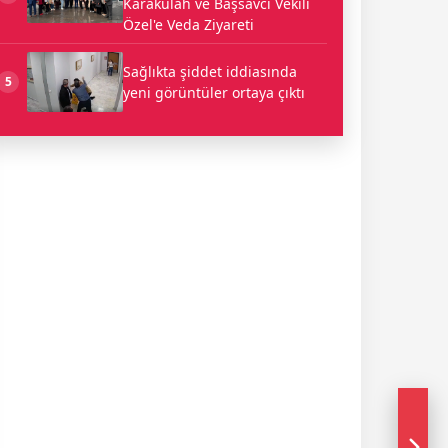
Karakülah ve Başsavcı Vekili
Özel'e Veda Ziyareti
Sağlıkta şiddet iddiasında
5
yeni görüntüler ortaya çıktı