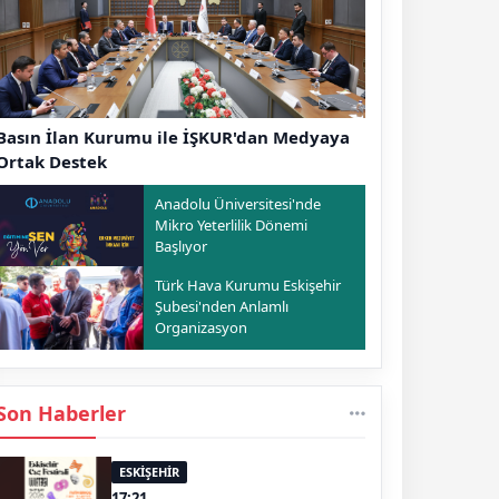
Basın İlan Kurumu ile İŞKUR'dan Medyaya
Ortak Destek
Anadolu Üniversitesi'nde
Mikro Yeterlilik Dönemi
Başlıyor
Türk Hava Kurumu Eskişehir
Şubesi'nden Anlamlı
Organizasyon
Son Haberler
ESKİŞEHİR
17:21