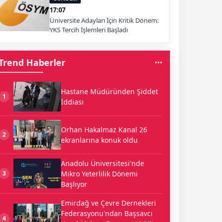
17:07
Üniversite Adayları İçin Kritik Dönem:
YKS Tercih İşlemleri Başladı
Trend Haberler
Hastane Müdüründen Şiddet
1
İddiası
Orhan Hakalmaz Kanal 26
2
ekranlarına konuk oldu
Anadolu Üniversitesi'nde
Mikro Yeterlilik Dönemi
3
Başlıyor
Emirdağ ve Çevre Dernekleri
Federasyonu'ndan Başsavcı
4