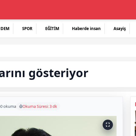
NDEM
SPOR
EĞİTİM
Haberde insan
Asayiş
arını gösteriyor
50 okuma
Okuma Süresi: 3 dk