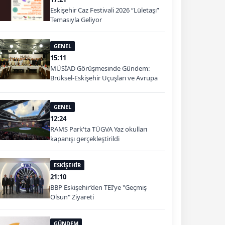
Eskişehir Caz Festivali 2026 “Lületaşı”
Temasıyla Geliyor
GENEL
15:11
MÜSİAD Görüşmesinde Gündem:
Brüksel-Eskişehir Uçuşları ve Avrupa
Pazarı
GENEL
12:24
RAMS Park'ta TÜGVA Yaz okulları
kapanışı gerçekleştirildi
ESKİŞEHİR
21:10
BBP Eskişehir’den TEI’ye "Geçmiş
Olsun" Ziyareti
GÜNDEM