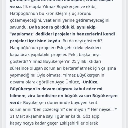
ve su.
İlk etapta Yılmaz Büyükerşen ve ekibi,
Hatipoğlu’nun bu kronikleşmiş üç sorunu
çözemeyeceğini, vaatlerini yerine getiremeyeceğini
savundu.
Daha sonra gördük ki, aynı ekip,
“yapılamaz” dedikleri projelerin benzerlerini kendi
projeleri içerisine koydu.
Bu da neyi gösterdi?
Hatipoğlu’nun projeleri Eskişehir’deki eksikleri
kapatacak yapılabilir projeler. Peki, başka neyi
gösterdi? Yılmaz Büyükerşen’in 25 yıllık iktidarı
süresince oluşan sorunları bertaraf etmek için çalışma
yapmadığını! Öyle olmasa, Yılmaz Büyükerşen’in
devamı olarak görülen Ayşe Ünlüce, -
Ünlüce,
Büyükerşen’in devamı algısını kabul eder mi
bilmem, zira kendisine en büyük zararı Büyükerşen
verdi-
Büyükerşen döneminde büyüyen kent
sorunlarını “ben çözeceğim” der miydi? * Her neyse… *
31 Mart akşamına sayılı günler kaldı. Göz açıp
kapayıncaya kadar geçer. Eskişehirliler olarak