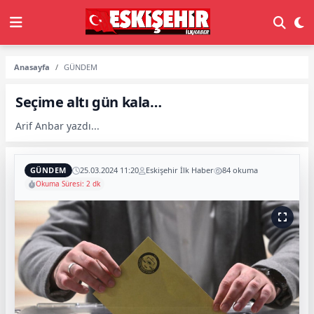
Anasayfa
GÜNDEM
Seçime altı gün kala…
Arif Anbar yazdı...
GÜNDEM
25.03.2024 11:20
Eskişehir İlk Haber
84 okuma
Okuma Süresi: 2 dk