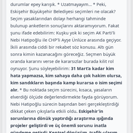
durumlar epey karışık. * Uzatmayayım… * Peki,
Eskişehir Büyükşehir Belediyesi seçimleri ne olacak?
Seçim yasaklarından dolayı herhangi tahminde
bulunup anketlerin sonuçlarını aktaramıyorum. Fakat
şunu ifade edebilirim: Kuşku yok ki seçim AK Parti’li
Nebi Hatipoğlu ile CHP’li Ayşe Ünlüce arasında geçiyor.
İkili arasında ciddi bir rekabet söz konusu. Altı gün
sonra kimin kazanacağını göreceğiz. Seçmen büyük
oranda kararını verse de kararsızlar burada kilit rol
oynuyor. Şunu söyleyebilirim:
31 Mart’a kadar kim
hata yapmazsa, kim sahaya daha çok hakim olursa,
kim sandıkların başında kamp kurarsa o isim seçimi
alır.
* Bu noktada seçim sürecini, kısaca, yasaların
elverdiği ölçüde değerlendirmekte fayda görüyorum.
Nebi Hatipoğlu sürecin başından beri gerçekleştirdiği
dikkat çeken çıkışlarla etkili oldu
. Eskişehir’in
sorunlarına dönük yaptırdığı araştırma ışığında
projeler geliştirdi ve üç önemli sorunu inatla
gündeme getirdi: Kentsel dönüşüm, trafik-ulaşım