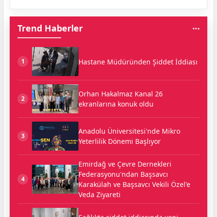
Trend Haberler
Hastane Müdüründen Şiddet İddiası
1
Orhan Hakalmaz Kanal 26
2
ekranlarına konuk oldu
Anadolu Üniversitesi'nde Mikro
3
Yeterlilik Dönemi Başlıyor
Emirdağ ve Çevre Dernekleri
Federasyonu'ndan Başsavcı
4
Karakülah ve Başsavcı Vekili Özel'e
Veda Ziyareti