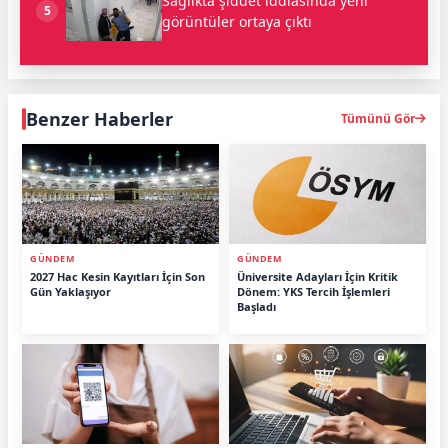
Sağlıkta şiddet iddiasında yeni
5
görüntüler ortaya çıktı
Benzer Haberler
Tümünü Gör
GÜNDEM
GÜNDEM
2027 Hac Kesin Kayıtları İçin Son
Üniversite Adayları İçin Kritik
Gün Yaklaşıyor
Dönem: YKS Tercih İşlemleri
Başladı