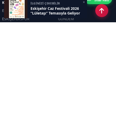
İhbar Hattı
×
Kategoriler
İLGİNİZİ ÇEKEBİLİR
Eskişehir Caz Festivali 2026
ESKİŞEHİR
GENEL
“Lületaşı” Temasıyla Geliyor
ESKİŞEHİRSPOR
GÜNDEM
KÜLTÜR SANAT
SPOR
EĞİTİM
Haberde insan
Asayiş
SİYASET
Politika
EKONOMİ
DİĞER
BİLİM
SAĞLIK
TARIM
ÇEVRE
OLAY
YAŞAM
TRAFİK
ADLİYE
DÜNYA
EMNİYET - JANDARMA
ETKİNLİKLER