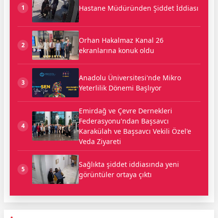
Hastane Müdüründen Şiddet İddiası
1
Orhan Hakalmaz Kanal 26
2
ekranlarına konuk oldu
Anadolu Üniversitesi'nde Mikro
3
Yeterlilik Dönemi Başlıyor
Emirdağ ve Çevre Dernekleri
Federasyonu'ndan Başsavcı
4
Karakülah ve Başsavcı Vekili Özel'e
Veda Ziyareti
Sağlıkta şiddet iddiasında yeni
5
görüntüler ortaya çıktı