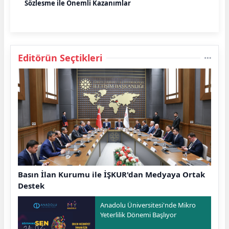
Sözleşme ile Önemli Kazanımlar
Editörün Seçtikleri
Basın İlan Kurumu ile İŞKUR'dan Medyaya Ortak
Destek
Anadolu Üniversitesi'nde Mikro
Yeterlilik Dönemi Başlıyor