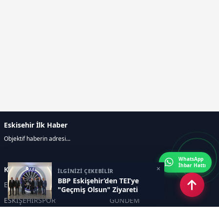
Eskisehir İlk Haber
Objektif haberin adresi...
WhatsApp
İhbar Hattı
×
Kategoriler
İLGİNİZİ ÇEKEBİLİR
BBP Eskişehir’den TEI’ye
ESKİŞEHİR
GENEL
"Geçmiş Olsun" Ziyareti
ESKİŞEHİRSPOR
GÜNDEM
KÜLTÜR SANAT
SPOR