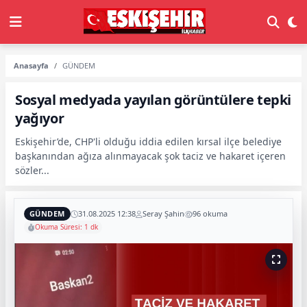
Anasayfa
GÜNDEM
Sosyal medyada yayılan görüntülere tepki
yağıyor
Eskişehir’de, CHP'li olduğu iddia edilen kırsal ilçe belediye
başkanından ağıza alınmayacak şok taciz ve hakaret içeren
sözler...
GÜNDEM
31.08.2025 12:38
Seray Şahin
96 okuma
Okuma Süresi: 1 dk