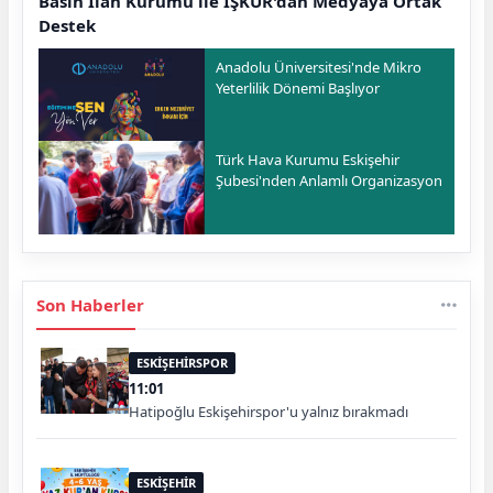
Basın İlan Kurumu ile İŞKUR'dan Medyaya Ortak
Destek
Anadolu Üniversitesi'nde Mikro
Yeterlilik Dönemi Başlıyor
Türk Hava Kurumu Eskişehir
Şubesi'nden Anlamlı Organizasyon
Son Haberler
ESKİŞEHİRSPOR
11:01
Hatipoğlu Eskişehirspor'u yalnız bırakmadı
ESKİŞEHİR