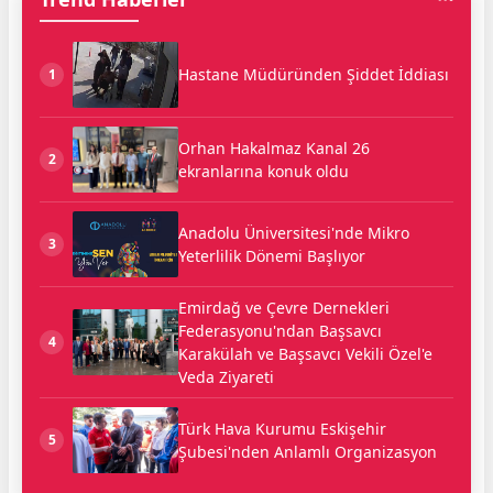
Hastane Müdüründen Şiddet İddiası
1
Orhan Hakalmaz Kanal 26
2
ekranlarına konuk oldu
Anadolu Üniversitesi'nde Mikro
3
Yeterlilik Dönemi Başlıyor
Emirdağ ve Çevre Dernekleri
Federasyonu'ndan Başsavcı
4
Karakülah ve Başsavcı Vekili Özel'e
Veda Ziyareti
Türk Hava Kurumu Eskişehir
5
Şubesi'nden Anlamlı Organizasyon