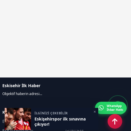
Eskisehir İlk Haber
Objektif haberin adresi...
WhatsApp
İhbar Hattı
×
Kategoriler
İLGİNİZİ ÇEKEBİLİR
Eskişehirspor ilk sınavına
ESKİŞEHİR
GENEL
çıkıyor!
ESKİŞEHİRSPOR
GÜNDEM