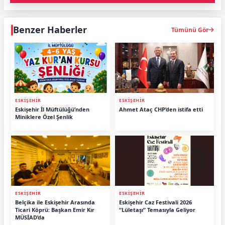
Benzer Haberler
Tümünü Gör
ESKİŞEHİR
ESKİŞEHİR
Eskişehir İl Müftülüğü’nden
Ahmet Ataç CHP’den istifa etti
Miniklere Özel Şenlik
ESKİŞEHİR
ESKİŞEHİR
Belçika ile Eskişehir Arasında
Eskişehir Caz Festivali 2026
Ticari Köprü: Başkan Emir Kır
“Lületaşı” Temasıyla Geliyor
MÜSİAD’da