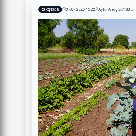
07.07.2026 16:22
Aylin Arıoğlu
83 o
ESKİŞEHİR