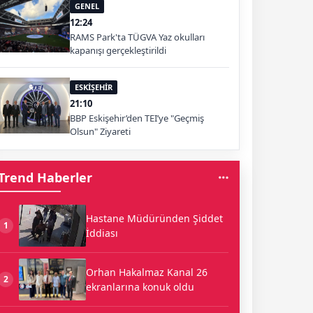
GENEL
12:24
RAMS Park'ta TÜGVA Yaz okulları
kapanışı gerçekleştirildi
ESKİŞEHİR
21:10
BBP Eskişehir’den TEI’ye "Geçmiş
Olsun" Ziyareti
Trend Haberler
Hastane Müdüründen Şiddet
1
İddiası
Orhan Hakalmaz Kanal 26
2
ekranlarına konuk oldu