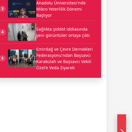
Anadolu Üniversitesi'nde
Mikro Yeterlilik Dönemi
3
Başlıyor
Sağlıkta şiddet iddiasında
4
yeni görüntüler ortaya çıktı
Emirdağ ve Çevre Dernekleri
Federasyonu'ndan Başsavcı
5
Karakülah ve Başsavcı Vekili
Özel'e Veda Ziyareti