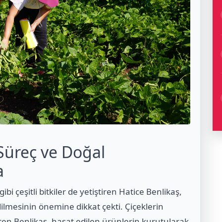
Süreç ve Doğal
a
bi çeşitli bitkiler de yetiştiren Hatice Benlikaş,
lmesinin önemine dikkat çekti. Çiçeklerin
ten Benlikaş, hasat edilen ürünlerin kurutularak