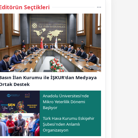
Editörün Seçtikleri
Basın İlan Kurumu ile İŞKUR'dan Medyaya
Ortak Destek
Anadolu Üniversitesi'nde
Mikro Yeterlilik Dönemi
Başlıyor
Türk Hava Kurumu Eskişehir
Şubesi'nden Anlamlı
Organizasyon