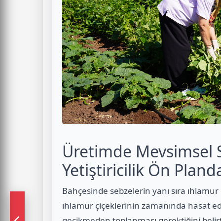
Üretimde Mevsimsel 
Yetiştiricilik Ön Pland
Bahçesinde sebzelerin yanı sıra ıhlamur gi
ıhlamur çiçeklerinin zamanında hasat edi
gecikmeden toplanması gerektiğini belir