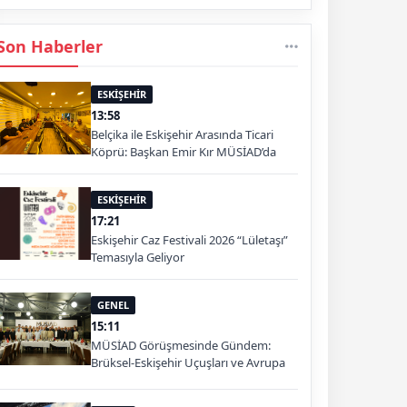
Son Haberler
ESKİŞEHİR
13:58
Belçika ile Eskişehir Arasında Ticari
Köprü: Başkan Emir Kır MÜSİAD’da
ESKİŞEHİR
17:21
Eskişehir Caz Festivali 2026 “Lületaşı”
Temasıyla Geliyor
GENEL
15:11
MÜSİAD Görüşmesinde Gündem:
Brüksel-Eskişehir Uçuşları ve Avrupa
Pazarı