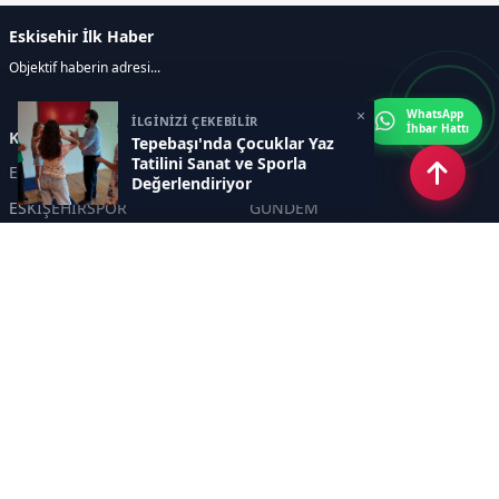
Eskisehir İlk Haber
Objektif haberin adresi...
×
WhatsApp
İLGİNİZİ ÇEKEBİLİR
İhbar Hattı
Kategoriler
Tepebaşı'nda Çocuklar Yaz
Tatilini Sanat ve Sporla
ESKİŞEHİR
GENEL
Değerlendiriyor
ESKİŞEHİRSPOR
GÜNDEM
KÜLTÜR SANAT
SPOR
EĞİTİM
Haberde insan
Asayiş
SİYASET
Politika
EKONOMİ
DİĞER
BİLİM
SAĞLIK
TARIM
ÇEVRE
OLAY
YAŞAM
TRAFİK