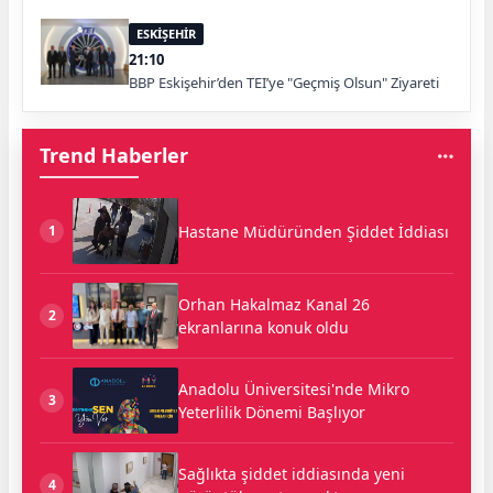
ESKİŞEHİR
21:10
BBP Eskişehir’den TEI’ye "Geçmiş Olsun" Ziyareti
Trend Haberler
Hastane Müdüründen Şiddet İddiası
1
Orhan Hakalmaz Kanal 26
2
ekranlarına konuk oldu
Anadolu Üniversitesi'nde Mikro
3
Yeterlilik Dönemi Başlıyor
Sağlıkta şiddet iddiasında yeni
4