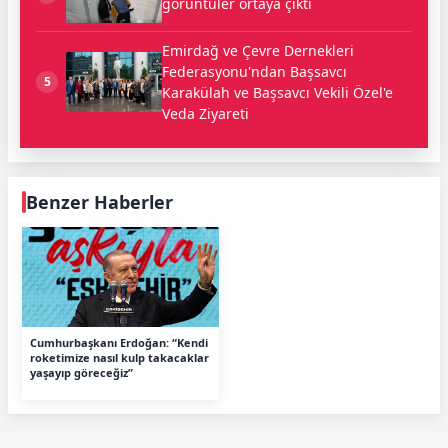
görüntüler ortaya çıktı
Emirdağ ve Çevre Dernekleri
Federasyonu'ndan Başsavcı
5
Karakülah ve Başsavcı Vekili Özel'e
Veda Ziyareti
Benzer Haberler
Cumhurbaşkanı Erdoğan: “Kendi
roketimize nasıl kulp takacaklar
yaşayıp göreceğiz”