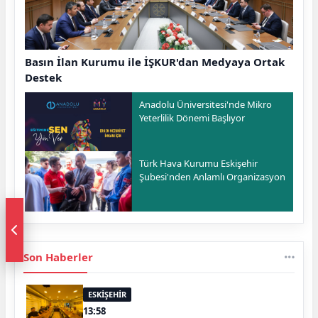
Basın İlan Kurumu ile İŞKUR'dan Medyaya Ortak
Destek
Anadolu Üniversitesi'nde Mikro
Yeterlilik Dönemi Başlıyor
Türk Hava Kurumu Eskişehir
Şubesi'nden Anlamlı Organizasyon
Son Haberler
ESKİŞEHİR
13:58