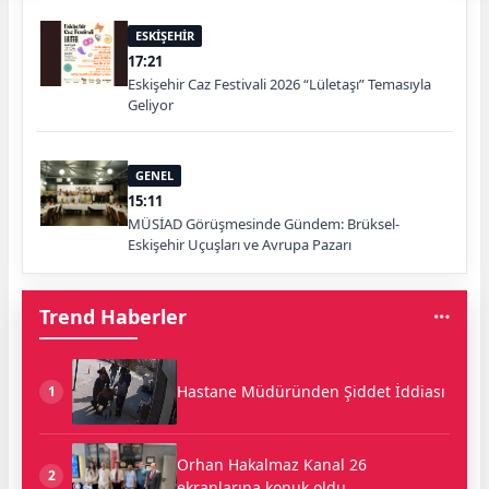
ESKİŞEHİR
17:21
Eskişehir Caz Festivali 2026 “Lületaşı” Temasıyla
Geliyor
GENEL
15:11
MÜSİAD Görüşmesinde Gündem: Brüksel-
Eskişehir Uçuşları ve Avrupa Pazarı
Trend Haberler
Hastane Müdüründen Şiddet İddiası
1
Orhan Hakalmaz Kanal 26
2
ekranlarına konuk oldu