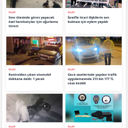
OLAY
OLAY
Sınır ötesinde görev yapacak
İsrail’le ticari ilişkilerin son
özel harekatçılar için uğurlama
bulması için eylem yapıldı
töreni
OLAY
OLAY
Kontrolden çıkan otomobil
Gece saatlerinde yapılan trafik
dükkana daldı: 1 yaralı
uygulamasında 213 bin 177 TL
ceza kesildi
OLAY
OLAY