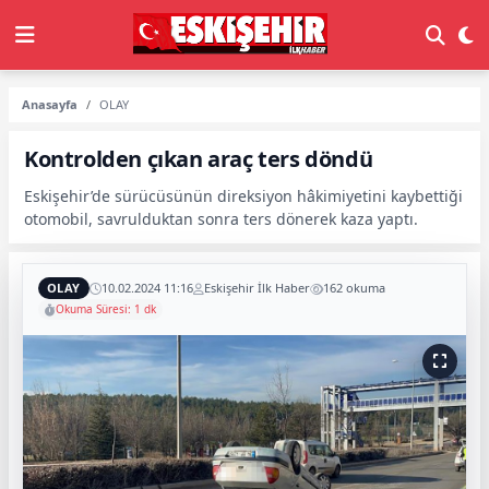
Anasayfa
OLAY
Kontrolden çıkan araç ters döndü
Eskişehir’de sürücüsünün direksiyon hâkimiyetini kaybettiği
otomobil, savrulduktan sonra ters dönerek kaza yaptı.
OLAY
10.02.2024 11:16
Eskişehir İlk Haber
162 okuma
Okuma Süresi: 1 dk