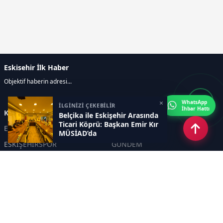
Eskisehir İlk Haber
Objektif haberin adresi...
×
WhatsApp
İLGİNİZİ ÇEKEBİLİR
İhbar Hattı
Kategoriler
Belçika ile Eskişehir Arasında
Ticari Köprü: Başkan Emir Kır
ESKİŞEHİR
GENEL
MÜSİAD’da
ESKİŞEHİRSPOR
GÜNDEM
KÜLTÜR SANAT
SPOR
EĞİTİM
Haberde insan
Asayiş
SİYASET
Politika
EKONOMİ