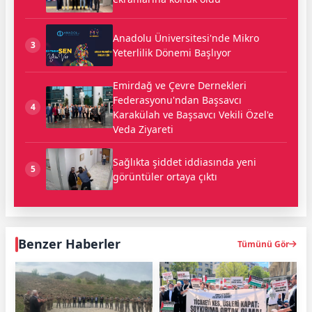
Anadolu Üniversitesi'nde Mikro
3
Yeterlilik Dönemi Başlıyor
Emirdağ ve Çevre Dernekleri
Federasyonu'ndan Başsavcı
4
Karakülah ve Başsavcı Vekili Özel'e
Veda Ziyareti
Sağlıkta şiddet iddiasında yeni
5
görüntüler ortaya çıktı
Benzer Haberler
Tümünü Gör