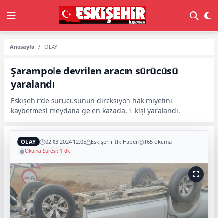
Anasayfa
OLAY
Şarampole devrilen aracın sürücüsü
yaralandı
Eskişehir’de sürücüsünün direksiyon hakimiyetini
kaybetmesi meydana gelen kazada, 1 kişi yaralandı.
OLAY
02.03.2024 12:05
Eskişehir İlk Haber
165 okuma
Okuma Süresi: 1 dk