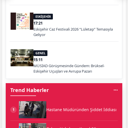
ESKİŞEHİR
17:21
Eskişehir Caz Festivali 2026 “Lületaşı” Temasıyla
Geliyor
GENEL
15:11
MÜSİAD Görüşmesinde Gündem: Brüksel-
Eskişehir Uçuşları ve Avrupa Pazarı
Trend Haberler
Hastane Müdüründen Şiddet İddiası
1