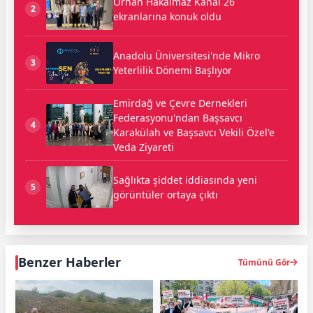
Orhan Hakalmaz Kanal 26
2
ekranlarına konuk oldu
Anadolu Üniversitesi'nde Mikro
3
Yeterlilik Dönemi Başlıyor
Emirdağ ve Çevre Dernekleri
Federasyonu'ndan Başsavcı
4
Karakülah ve Başsavcı Vekili Özel'e
Veda Ziyareti
Sağlıkta şiddet iddiasında yeni
5
görüntüler ortaya çıktı
Benzer Haberler
Tümünü Gör