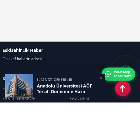
Eskisehir İlk Haber
Objektif haberin adresi...
WhatsApp
İhbar Hattı
×
Kategoriler
İLGİNİZİ ÇEKEBİLİR
Anadolu Üniversitesi AÖF
ESKİŞEHİR
GENEL
Tercih Dönemine Hazır
ESKİŞEHİRSPOR
GÜNDEM
KÜLTÜR SANAT
SPOR
EĞİTİM
Haberde insan
Asayiş
SİYASET
Politika
EKONOMİ