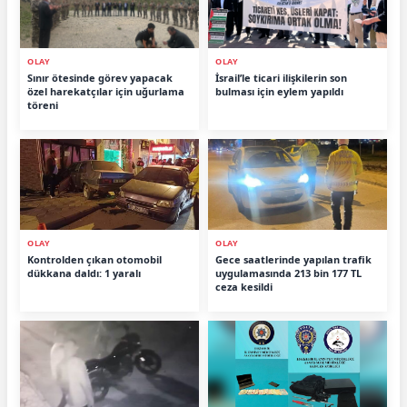
OLAY
OLAY
Sınır ötesinde görev yapacak
İsrail’le ticari ilişkilerin son
özel harekatçılar için uğurlama
bulması için eylem yapıldı
töreni
OLAY
OLAY
Kontrolden çıkan otomobil
Gece saatlerinde yapılan trafik
dükkana daldı: 1 yaralı
uygulamasında 213 bin 177 TL
ceza kesildi