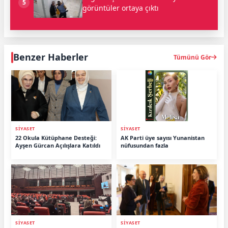
5
görüntüler ortaya çıktı
Benzer Haberler
Tümünü Gör
SİYASET
SİYASET
22 Okula Kütüphane Desteği:
AK Parti üye sayısı Yunanistan
Ayşen Gürcan Açılışlara Katıldı
nüfusundan fazla
SİYASET
SİYASET