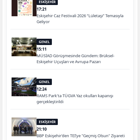
ESKİŞEHİR
17:21
Eskişehir Caz Festivali 2026 “Lületaşı” Temasıyla
Geliyor
GENEL
15:11
MÜSİAD Görüşmesinde Gündem: Brüksel-
Eskişehir Uçuşları ve Avrupa Pazarı
GENEL
12:24
RAMS Park'ta TÜGVA Yaz okulları kapanışı
gerçekleştirildi
ESKİŞEHİR
21:10
BBP Eskişehir’den TEI’ye "Geçmiş Olsun" Ziyareti