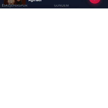
ESKİŞEHİRSPOR
GÜNDEM
KÜLTÜR SANAT
SPOR
EĞİTİM
Haberde insan
Asayiş
SİYASET
Politika
EKONOMİ
DİĞER
BİLİM
SAĞLIK
TARIM
ÇEVRE
OLAY
YAŞAM
TRAFİK
ADLİYE
DÜNYA
EMNİYET - JANDARMA
ETKİNLİKLER
Sayfalar
GİZLİLİK POLİTİKASI
KÜNYE