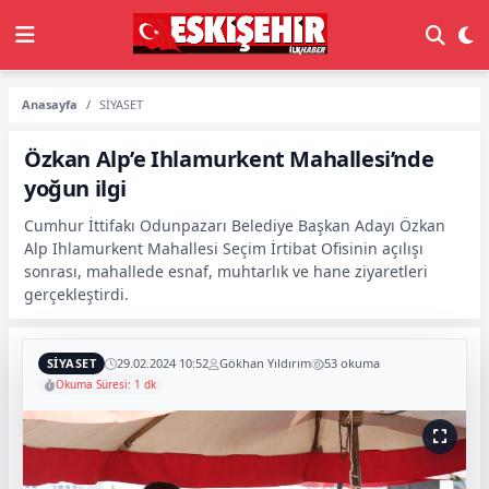
Anasayfa
SİYASET
Özkan Alp’e Ihlamurkent Mahallesi’nde
yoğun ilgi
Cumhur İttifakı Odunpazarı Belediye Başkan Adayı Özkan
Alp Ihlamurkent Mahallesi Seçim İrtibat Ofisinin açılışı
sonrası, mahallede esnaf, muhtarlık ve hane ziyaretleri
gerçekleştirdi.
SİYASET
29.02.2024 10:52
Gökhan Yıldırım
53 okuma
Okuma Süresi: 1 dk