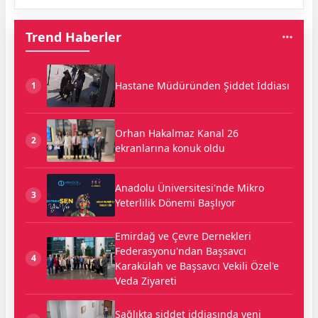
Trend Haberler
Hastane Müdüründen Şiddet İddiası
1
Orhan Hakalmaz Kanal 26
2
ekranlarına konuk oldu
Anadolu Üniversitesi'nde Mikro
3
Yeterlilik Dönemi Başlıyor
Emirdağ ve Çevre Dernekleri
Federasyonu'ndan Başsavcı
4
Karakülah ve Başsavcı Vekili Özel'e
Veda Ziyareti
Sağlıkta şiddet iddiasında yeni