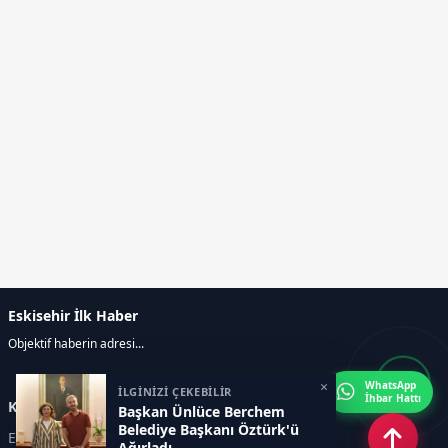
Eskisehir İlk Haber
Objektif haberin adresi...
×
WhatsApp
İLGİNİZİ ÇEKEBİLİR
İhbar Hattı
Kategoriler
Başkan Ünlüce Berchem
Belediye Başkanı Öztürk'ü
ESKİŞEHİR
GENEL
Ağırladı