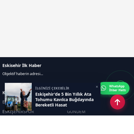
Eskisehir İlk Haber
Objektif haberin adresi...
×
WhatsApp
İLGİNİZİ ÇEKEBİLİR
İhbar Hattı
Kategoriler
Eskişehir'de 5 Bin Yıllık Ata
Tohumu Kavılca Buğdayında
ESKİŞEHİR
GENEL
Bereketli Hasat
ESKİŞEHİRSPOR
GÜNDEM
KÜLTÜR SANAT
SPOR
EĞİTİM
Haberde insan