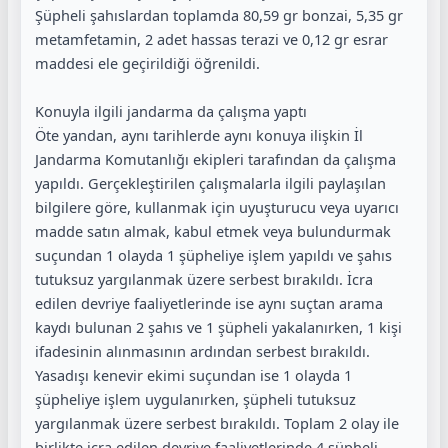
Şüpheli şahıslardan toplamda 80,59 gr bonzai, 5,35 gr
metamfetamin, 2 adet hassas terazi ve 0,12 gr esrar
maddesi ele geçirildiği öğrenildi.
Konuyla ilgili jandarma da çalışma yaptı
Öte yandan, aynı tarihlerde aynı konuya ilişkin İl
Jandarma Komutanlığı ekipleri tarafından da çalışma
yapıldı. Gerçekleştirilen çalışmalarla ilgili paylaşılan
bilgilere göre, kullanmak için uyuşturucu veya uyarıcı
madde satın almak, kabul etmek veya bulundurmak
suçundan 1 olayda 1 şüpheliye işlem yapıldı ve şahıs
tutuksuz yargılanmak üzere serbest bırakıldı. İcra
edilen devriye faaliyetlerinde ise aynı suçtan arama
kaydı bulunan 2 şahıs ve 1 şüpheli yakalanırken, 1 kişi
ifadesinin alınmasının ardından serbest bırakıldı.
Yasadışı kenevir ekimi suçundan ise 1 olayda 1
şüpheliye işlem uygulanırken, şüpheli tutuksuz
yargılanmak üzere serbest bırakıldı. Toplam 2 olay ile
birlikte icra edilen devriye faaliyetlerinde 4 şüpheli