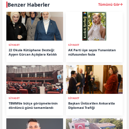
Benzer Haberler
Tümünü Gör
SİYASET
SİYASET
22 Okula Kütüphane Desteği:
AK Parti üye sayısı Yunanistan
Ayşen Gürcan Açılışlara Katıldı
nüfusundan fazla
SİYASET
SİYASET
TBMM’de bütçe görüşmelerinin
Başkan Ünlüce’den Ankara’da
dördüncü günü tamamlandı
Diplomasi Trafiği