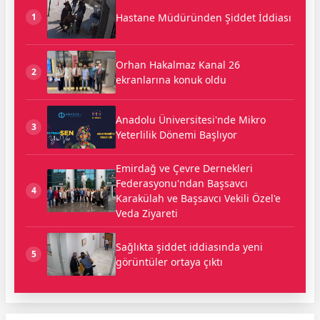
Hastane Müdüründen Şiddet İddiası
1
Orhan Hakalmaz Kanal 26
2
ekranlarına konuk oldu
Anadolu Üniversitesi'nde Mikro
3
Yeterlilik Dönemi Başlıyor
Emirdağ ve Çevre Dernekleri
Federasyonu'ndan Başsavcı
4
Karakülah ve Başsavcı Vekili Özel'e
Veda Ziyareti
Sağlıkta şiddet iddiasında yeni
5
görüntüler ortaya çıktı