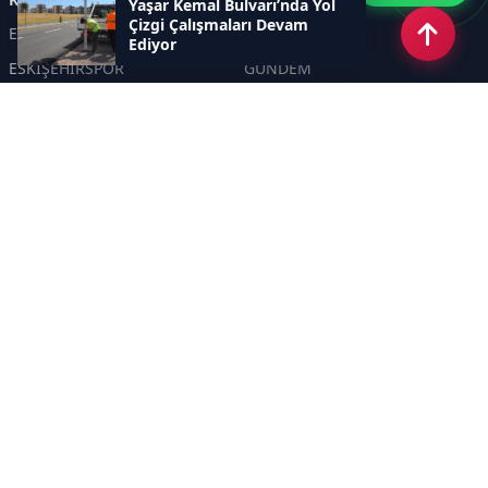
Yaşar Kemal Bulvarı’nda Yol
Çizgi Çalışmaları Devam
ESKİŞEHİR
GENEL
Ediyor
ESKİŞEHİRSPOR
GÜNDEM
KÜLTÜR SANAT
SPOR
EĞİTİM
Haberde insan
Asayiş
SİYASET
Politika
EKONOMİ
DİĞER
BİLİM
SAĞLIK
TARIM
ÇEVRE
OLAY
YAŞAM
TRAFİK
ADLİYE
DÜNYA
EMNİYET - JANDARMA
ETKİNLİKLER
Sayfalar