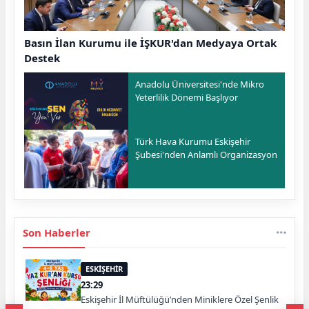
Basın İlan Kurumu ile İŞKUR'dan Medyaya Ortak
Destek
Anadolu Üniversitesi'nde Mikro
Yeterlilik Dönemi Başlıyor
Türk Hava Kurumu Eskişehir
Şubesi'nden Anlamlı Organizasyon
Son Haberler
ESKİŞEHİR
23:29
Eskişehir İl Müftülüğü’nden Miniklere Özel Şenlik