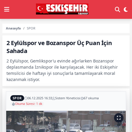
Anasayfa
SPOR
2 Eylülspor ve Bozanspor Üç Puan İçin
Sahada
2 Eylülspor, Gemlikspor’u evinde ağırlarken Bozanspor
deplasmanda İznikspor ile karşılaşacak. Her iki Eskişehir
temsilcisi de haftayı iyi sonuçlarla tamamlayarak moral
kazanmak istiyor.
SPOR
06.12.2025 16:33
Sistem Yöneticisi
67 okuma
Okuma Süresi: 1 dk