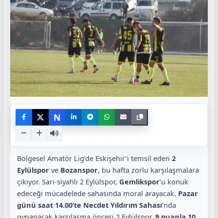
N
Bölgesel Amatör Lig’de Eskişehir’i temsil eden
2
Eylülspor
ve
Bozanspor
, bu hafta zorlu karşılaşmalara
çıkıyor. Sarı-siyahlı 2 Eylülspor,
Gemlikspor
’u konuk
edeceği mücadelede sahasında moral arayacak.
Pazar
günü saat 14.00’te Necdet Yıldırım Sahası
’nda
oynanacak karşılaşma öncesi 2 Eylülspor,
9 puanla 10.