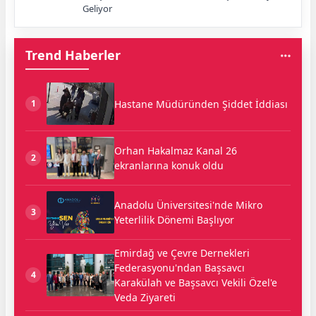
Geliyor
Trend Haberler
Hastane Müdüründen Şiddet İddiası
1
Orhan Hakalmaz Kanal 26
2
ekranlarına konuk oldu
Anadolu Üniversitesi'nde Mikro
3
Yeterlilik Dönemi Başlıyor
Emirdağ ve Çevre Dernekleri
Federasyonu'ndan Başsavcı
4
Karakülah ve Başsavcı Vekili Özel'e
Veda Ziyareti