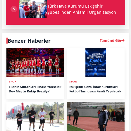
Türk Hava Kurumu Eskişehir
5
Şubesi'nden Anlamlı Organizasyon
Benzer Haberler
Tümünü Gör
SPOR
SPOR
Filenin Sultanları Finale Yükseldi:
Eskişehir Ceza İnfaz Kurumları
Dev Maçta Rakip Brezilya!
Futbol Turnuvası Finali Yapılacak