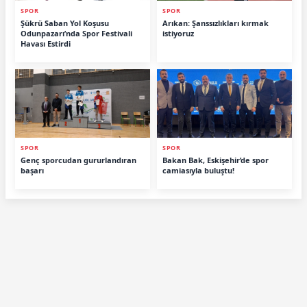
SPOR
SPOR
Şükrü Saban Yol Koşusu
Arıkan: Şanssızlıkları kırmak
Odunpazarı’nda Spor Festivali
istiyoruz
Havası Estirdi
SPOR
SPOR
Genç sporcudan gururlandıran
Bakan Bak, Eskişehir’de spor
başarı
camiasıyla buluştu!