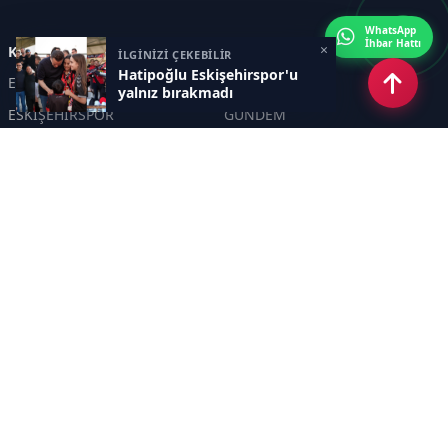
WhatsApp
İhbar Hattı
×
Kategoriler
İLGİNİZİ ÇEKEBİLİR
Hatipoğlu Eskişehirspor'u
ESKİŞEHİR
GENEL
yalnız bırakmadı
ESKİŞEHİRSPOR
GÜNDEM
KÜLTÜR SANAT
SPOR
EĞİTİM
Haberde insan
Asayiş
SİYASET
Politika
EKONOMİ
DİĞER
BİLİM
SAĞLIK
TARIM
ÇEVRE
OLAY
YAŞAM
TRAFİK
ADLİYE
DÜNYA
EMNİYET - JANDARMA
ETKİNLİKLER