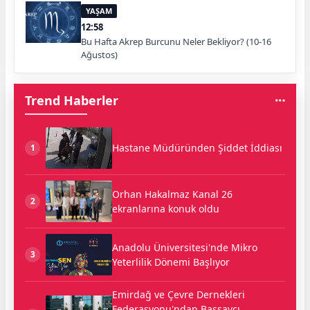
YAŞAM
12:58
Bu Hafta Akrep Burcunu Neler Bekliyor? (10-16
Ağustos)
Trend Haberler
Hastane Müdüründen Şiddet İddiası
1
Orhan Hakalmaz Kanal 26
2
ekranlarına konuk oldu
Anadolu Üniversitesi'nde Mikro
3
Yeterlilik Dönemi Başlıyor
Emirdağ ve Çevre Dernekleri
Federasyonu'ndan Başsavcı