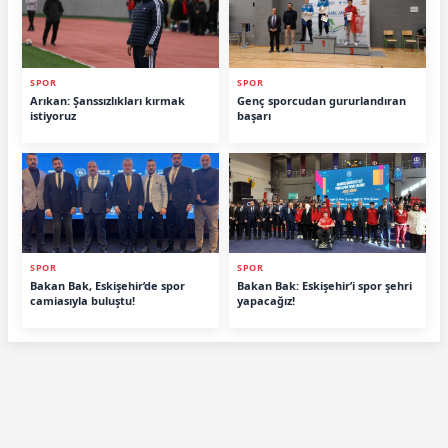
SPOR
SPOR
Arıkan: Şanssızlıkları kırmak
Genç sporcudan gururlandıran
istiyoruz
başarı
SPOR
SPOR
Bakan Bak, Eskişehir’de spor
Bakan Bak: Eskişehir’i spor şehri
camiasıyla buluştu!
yapacağız!