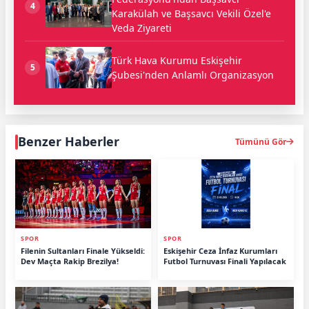
4
Karakülah ve Başsavcı Vekili Özel'e
Veda Ziyareti
Türk Hava Kurumu Eskişehir
5
Şubesi'nden Anlamlı Organizasyon
Benzer Haberler
Tümünü Gör
SPOR
SPOR
Filenin Sultanları Finale Yükseldi:
Eskişehir Ceza İnfaz Kurumları
Dev Maçta Rakip Brezilya!
Futbol Turnuvası Finali Yapılacak