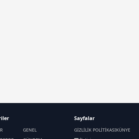
iler
Sayfalar
İR
GENEL
GİZLİLİK POLİTİKASI
KÜNYE