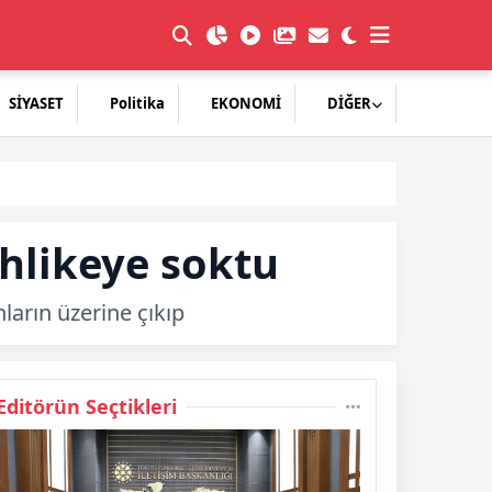
SİYASET
Politika
EKONOMİ
DİĞER
ehlikeye soktu
ların üzerine çıkıp
Editörün Seçtikleri