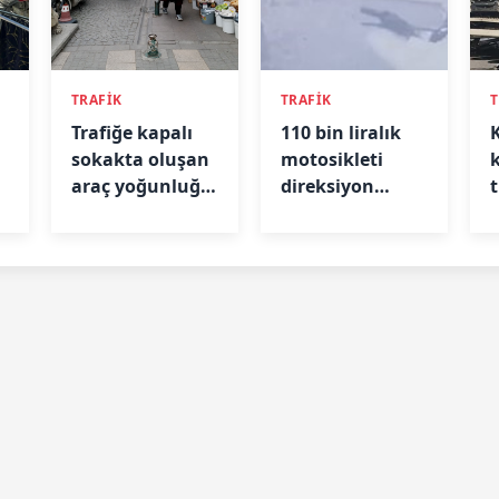
TRAFİK
TRAFİK
T
Trafiğe kapalı
110 bin liralık
sokakta oluşan
motosikleti
araç yoğunluğu
direksiyon
tepki çekti
kilidini kırarak
çaldılar