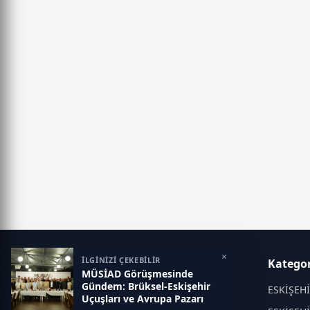
×
İLGİNİZİ ÇEKEBİLİR
Eskisehir İlk Haber
Kategor
MÜSİAD Görüşmesinde
Gündem: Brüksel-Eskişehir
Objektif haberin adresi...
ESKİŞEH
Uçuşları ve Avrupa Pazarı