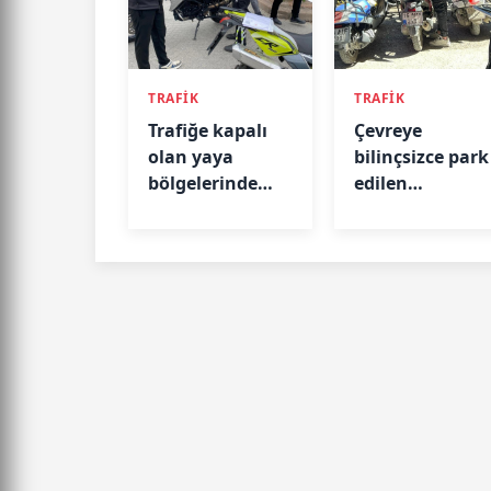
TRAFİK
TRAFİK
Trafiğe kapalı
Çevreye
olan yaya
bilinçsizce park
bölgelerinde
edilen
trafik denetimi
motosikletler
esnafın
tepkisini
topluyor