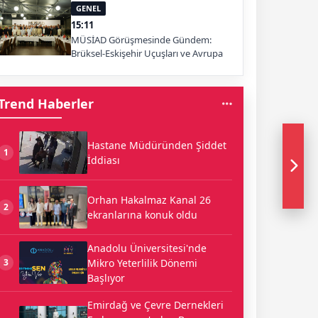
GENEL
15:11
MÜSİAD Görüşmesinde Gündem:
Brüksel-Eskişehir Uçuşları ve Avrupa
Pazarı
Trend Haberler
Hastane Müdüründen Şiddet
1
İddiası
Orhan Hakalmaz Kanal 26
2
ekranlarına konuk oldu
Anadolu Üniversitesi'nde
Mikro Yeterlilik Dönemi
3
Başlıyor
Emirdağ ve Çevre Dernekleri