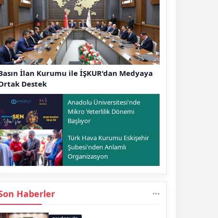
Basın İlan Kurumu ile İŞKUR'dan Medyaya
Ortak Destek
Anadolu Üniversitesi'nde
Mikro Yeterlilik Dönemi
Başlıyor
Türk Hava Kurumu Eskişehir
Şubesi'nden Anlamlı
Organizasyon
Son Haberler