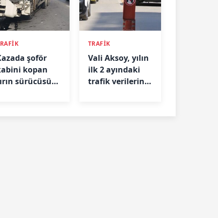
RAFİK
TRAFİK
Kazada şoför
Vali Aksoy, yılın
kabini kopan
ilk 2 ayındaki
tırın sürücüsü
trafik verilerini
yaralandı
paylaştı