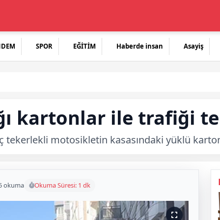
NDEM
SPOR
EĞİTİM
Haberde insan
Asayiş
 kartonlar ile trafiği t
 tekerlekli motosikletin kasasındaki yüklü karton
5 okuma
Okuma Süresi: 1 dk