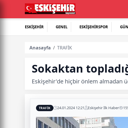
ESKİŞEHİR
GENEL
ESKİŞEHİRSPOR
GÜ
Anasayfa
TRAFİK
Sokaktan topladığı
Eskişehir'de hiçbir önlem almadan üç
24.01.2024 12:21
Eskişehir İlk Haber
15
TRAFİK