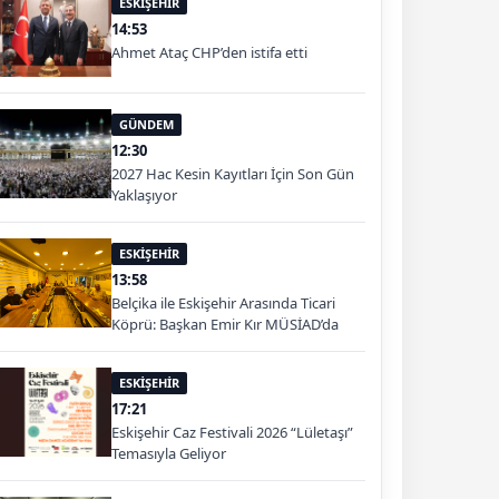
ESKİŞEHİR
14:53
Ahmet Ataç CHP’den istifa etti
GÜNDEM
12:30
2027 Hac Kesin Kayıtları İçin Son Gün
Yaklaşıyor
ESKİŞEHİR
13:58
Belçika ile Eskişehir Arasında Ticari
Köprü: Başkan Emir Kır MÜSİAD’da
ESKİŞEHİR
17:21
Eskişehir Caz Festivali 2026 “Lületaşı”
Temasıyla Geliyor