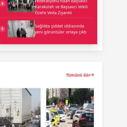
Federasyonu'ndan Başsavcı
4
Karakülah ve Başsavcı Vekili
Özel'e Veda Ziyareti
Sağlıkta şiddet iddiasında
5
yeni görüntüler ortaya çıktı
Tümünü Gör