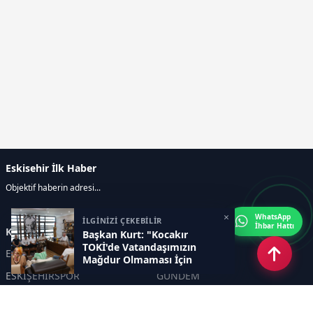
Eskisehir İlk Haber
Objektif haberin adresi...
×
WhatsApp
İLGİNİZİ ÇEKEBİLİR
İhbar Hattı
Kategoriler
Başkan Kurt: "Kocakır
TOKİ'de Vatandaşımızın
ESKİŞEHİR
GENEL
Mağdur Olmaması İçin
Desteğe Hazırız"
ESKİŞEHİRSPOR
GÜNDEM
KÜLTÜR SANAT
SPOR