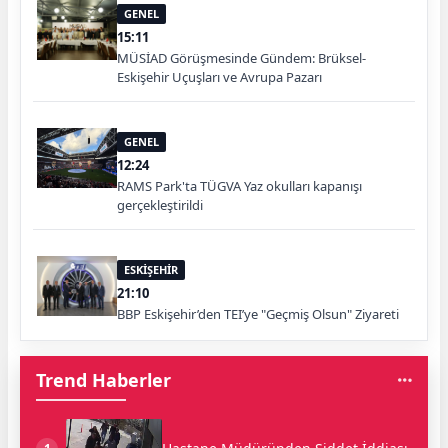
GENEL
15:11
MÜSİAD Görüşmesinde Gündem: Brüksel-
Eskişehir Uçuşları ve Avrupa Pazarı
GENEL
12:24
RAMS Park'ta TÜGVA Yaz okulları kapanışı
gerçekleştirildi
ESKİŞEHİR
21:10
BBP Eskişehir’den TEI’ye "Geçmiş Olsun" Ziyareti
Trend Haberler