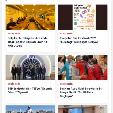
ESKİŞEHİR
ESKİŞEHİR
Belçika ile Eskişehir Arasında
Eskişehir Caz Festivali 2026
Ticari Köprü: Başkan Emir Kır
“Lületaşı” Temasıyla Geliyor
MÜSİAD’da
ESKİŞEHİR
ESKİŞEHİR
BBP Eskişehir’den TEI’ye "Geçmiş
Başkan Ataç Özel Bireylerle Bir
Olsun" Ziyareti
Araya Geldi: “Biz Birlikte
Güçlüyüz”