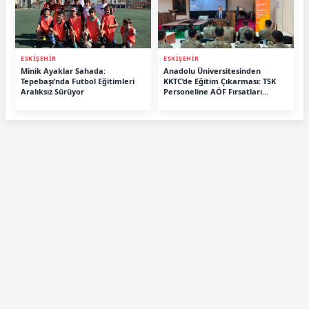
ESKİŞEHİR
ESKİŞEHİR
Minik Ayaklar Sahada:
Anadolu Üniversitesinden
Tepebaşı’nda Futbol Eğitimleri
KKTC’de Eğitim Çıkarması: TSK
Aralıksız Sürüyor
Personeline AÖF Fırsatları
Anlatıldı