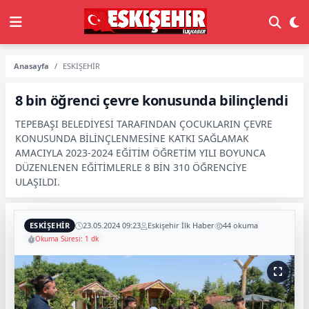
Anasayfa
ESKİŞEHİR
8 bin öğrenci çevre konusunda bilinçlendi
TEPEBAŞI BELEDİYESİ TARAFINDAN ÇOCUKLARIN ÇEVRE
KONUSUNDA BİLİNÇLENMESİNE KATKI SAĞLAMAK
AMACIYLA 2023-2024 EĞİTİM ÖĞRETİM YILI BOYUNCA
DÜZENLENEN EĞİTİMLERLE 8 BİN 310 ÖĞRENCİYE
ULAŞILDI.
ESKİŞEHİR
23.05.2024 09:23
Eskişehir İlk Haber
44 okuma
Okuma Süresi: 1 dk