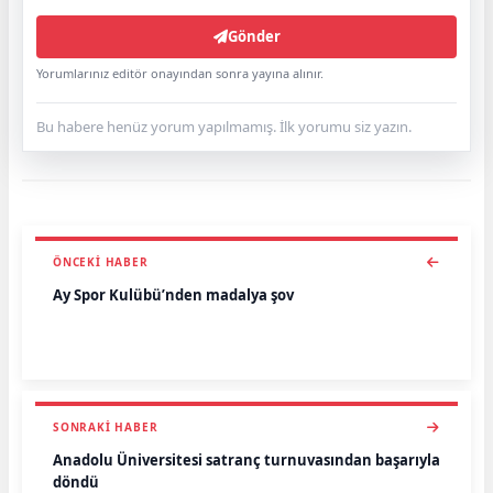
Gönder
Yorumlarınız editör onayından sonra yayına alınır.
Bu habere henüz yorum yapılmamış. İlk yorumu siz yazın.
ÖNCEKI HABER
Ay Spor Kulübü’nden madalya şov
SONRAKI HABER
Anadolu Üniversitesi satranç turnuvasından başarıyla
döndü