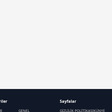
iler
Sayfalar
İR
GENEL
GİZLİLİK POLİTİKASI
KÜNYE