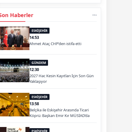
Son Haberler
ESKİŞEHİR
14:53
Ahmet Ataç CHP’den istifa etti
GÜNDEM
12:30
2027 Hac Kesin Kayıtları İçin Son Gün
Yaklaşıyor
ESKİŞEHİR
13:58
Belçika ile Eskişehir Arasında Ticari
Köprü: Başkan Emir Kır MÜSİAD’da
ESKİŞEHİR