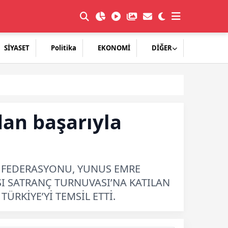
SİYASET
Politika
EKONOMİ
DİĞER
dan başarıyla
Ç FEDERASYONU, YUNUS EMRE
ASI SATRANÇ TURNUVASI’NA KATILAN
ÜRKİYE’Yİ TEMSİL ETTİ.