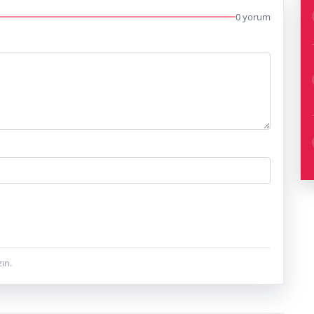
0 yorum
ın.