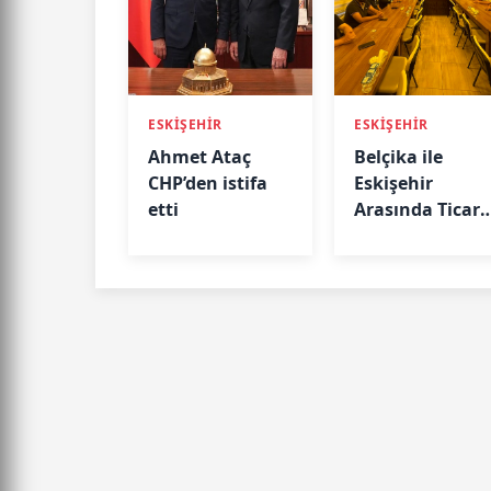
ESKİŞEHİR
ESKİŞEHİR
Ahmet Ataç
Belçika ile
CHP’den istifa
Eskişehir
etti
Arasında Ticari
Köprü: Başkan
Emir Kır
MÜSİAD’da