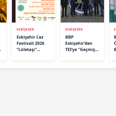
ESKİŞEHİR
ESKİŞEHİR
E
Eskişehir Caz
BBP
Festivali 2026
Eskişehir’den
Ö
“Lületaşı”
TEI’ye "Geçmiş
Temasıyla
Olsun" Ziyareti
“
Geliyor