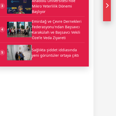
Anadolu Üniversitesi'nde
Mikro Yeterlilik Dönemi
3
Başlıyor
Emirdağ ve Çevre Dernekleri
Federasyonu'ndan Başsavcı
4
Karakülah ve Başsavcı Vekili
Özel'e Veda Ziyareti
Sağlıkta şiddet iddiasında
5
yeni görüntüler ortaya çıktı