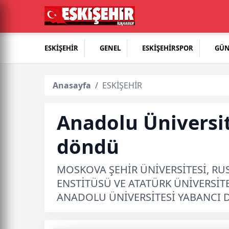
ESKİŞEHİR
GENEL
ESKİŞEHİRSPOR
GÜ
Anasayfa
ESKİŞEHİR
Anadolu Üniversit
döndü
MOSKOVA ŞEHİR ÜNİVERSİTESİ, R
ENSTİTÜSÜ VE ATATÜRK ÜNİVERSİTE
ANADOLU ÜNİVERSİTESİ YABANCI Dİ