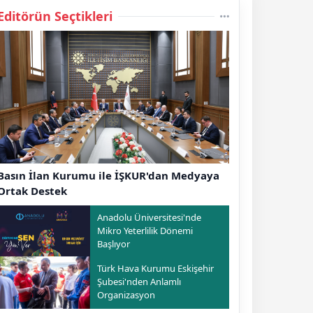
Editörün Seçtikleri
Basın İlan Kurumu ile İŞKUR'dan Medyaya
Ortak Destek
Anadolu Üniversitesi'nde
Mikro Yeterlilik Dönemi
Başlıyor
Türk Hava Kurumu Eskişehir
Şubesi'nden Anlamlı
Organizasyon