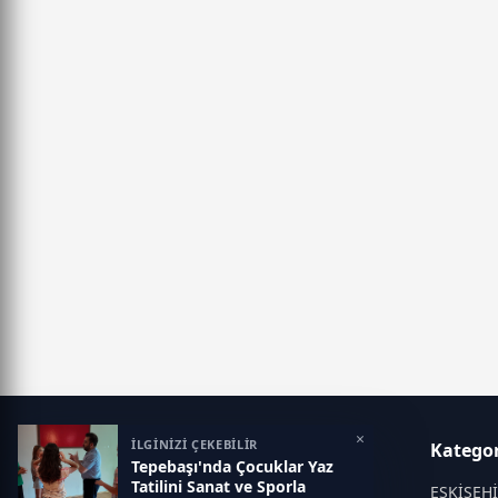
×
İLGİNİZİ ÇEKEBİLİR
Eskisehir İlk Haber
Kategor
Tepebaşı'nda Çocuklar Yaz
Tatilini Sanat ve Sporla
Objektif haberin adresi...
ESKİŞEH