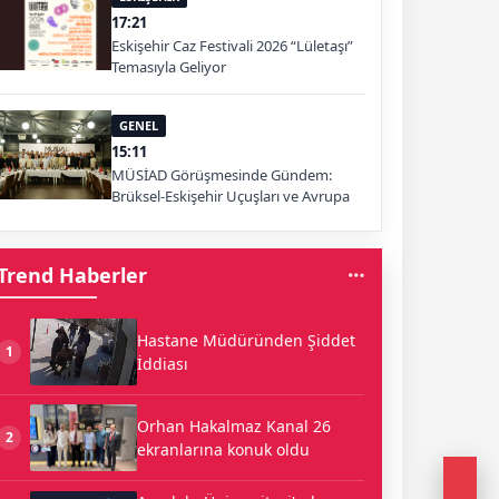
17:21
Eskişehir Caz Festivali 2026 “Lületaşı”
Temasıyla Geliyor
GENEL
15:11
MÜSİAD Görüşmesinde Gündem:
Brüksel-Eskişehir Uçuşları ve Avrupa
Pazarı
Trend Haberler
Hastane Müdüründen Şiddet
1
İddiası
Orhan Hakalmaz Kanal 26
2
ekranlarına konuk oldu