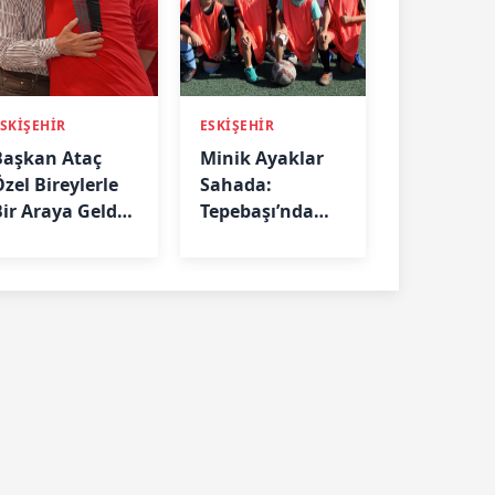
SKİŞEHİR
ESKİŞEHİR
Başkan Ataç
Minik Ayaklar
zel Bireylerle
Sahada:
Bir Araya Geldi:
Tepebaşı’nda
Biz Birlikte
Futbol
Güçlüyüz”
Eğitimleri
Aralıksız
Sürüyor