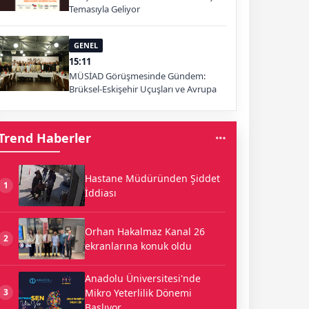
Temasıyla Geliyor
GENEL
15:11
MÜSİAD Görüşmesinde Gündem:
Brüksel-Eskişehir Uçuşları ve Avrupa
Pazarı
Trend Haberler
Hastane Müdüründen Şiddet
1
İddiası
Orhan Hakalmaz Kanal 26
2
ekranlarına konuk oldu
Anadolu Üniversitesi'nde
Mikro Yeterlilik Dönemi
3
Başlıyor