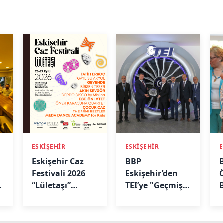
ESKİŞEHİR
ESKİŞEHİR
E
Eskişehir Caz
BBP
Festivali 2026
Eskişehir’den
Ö
“Lületaşı”
TEI’ye "Geçmiş
Temasıyla
Olsun" Ziyareti
“
Geliyor