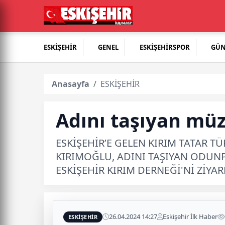
ESKİŞEHİR
GENEL
ESKİŞEHİRSPOR
GÜ
Anasayfa
ESKİŞEHİR
Adını taşıyan müz
ESKİŞEHİR’E GELEN KIRIM TATAR T
KIRIMOĞLU, ADINI TAŞIYAN ODUNP
ESKİŞEHİR KIRIM DERNEĞİ'Nİ ZİYARE
26.04.2024 14:27
Eskişehir İlk Haber
ESKİŞEHİR