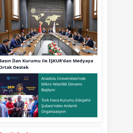
Basın İlan Kurumu ile İŞKUR'dan Medyaya
Ortak Destek
Anadolu Üniversitesi'nde
Mikro Yeterlilik Dönemi
Başlıyor
Türk Hava Kurumu Eskişehir
Şubesi'nden Anlamlı
Organizasyon