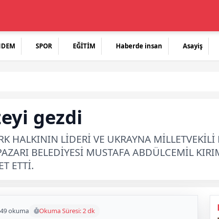
NDEM
SPOR
EĞİTİM
Haberde insan
Asayiş
eyi gezdi
ÜRK HALKININ LİDERİ VE UKRAYNA MİLLETVEKİ
AZARI BELEDİYESİ MUSTAFA ABDÜLCEMİL KIRI
T ETTİ.
49 okuma
Okuma Süresi: 2 dk