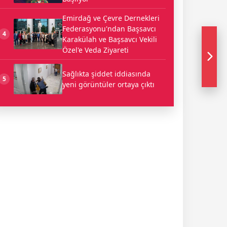
Emirdağ ve Çevre Dernekleri
Federasyonu'ndan Başsavcı
4
Karakülah ve Başsavcı Vekili
Özel'e Veda Ziyareti
Sağlıkta şiddet iddiasında
5
yeni görüntüler ortaya çıktı