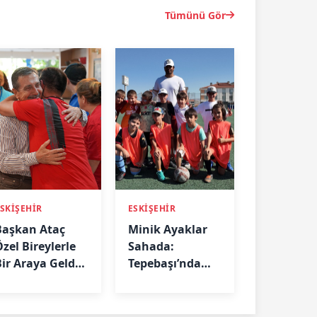
Tümünü Gör
SKİŞEHİR
ESKİŞEHİR
Başkan Ataç
Minik Ayaklar
zel Bireylerle
Sahada:
Bir Araya Geldi:
Tepebaşı’nda
Biz Birlikte
Futbol
Güçlüyüz”
Eğitimleri
Aralıksız