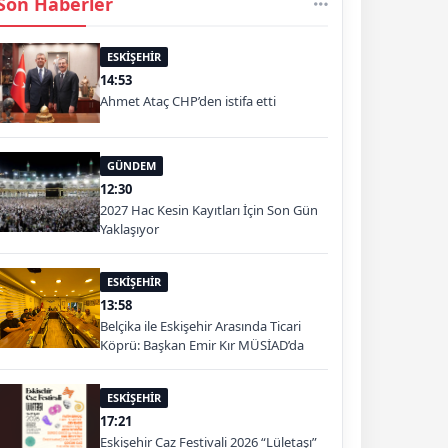
Son Haberler
ESKİŞEHİR
14:53
Ahmet Ataç CHP’den istifa etti
GÜNDEM
12:30
2027 Hac Kesin Kayıtları İçin Son Gün
Yaklaşıyor
ESKİŞEHİR
13:58
Belçika ile Eskişehir Arasında Ticari
Köprü: Başkan Emir Kır MÜSİAD’da
ESKİŞEHİR
17:21
Eskişehir Caz Festivali 2026 “Lületaşı”