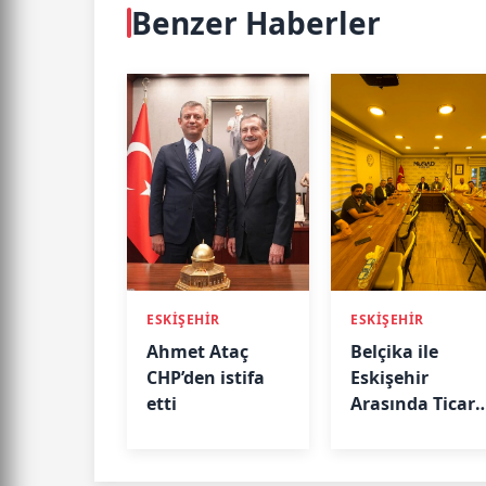
Benzer Haberler
ESKİŞEHİR
ESKİŞEHİR
Ahmet Ataç
Belçika ile
CHP’den istifa
Eskişehir
etti
Arasında Ticari
Köprü: Başkan
Emir Kır
MÜSİAD’da