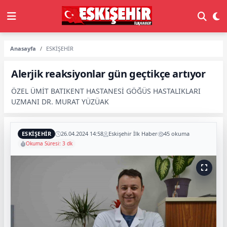
Anasayfa
ESKİŞEHİR
Alerjik reaksiyonlar gün geçtikçe artıyor
ÖZEL ÜMİT BATIKENT HASTANESİ GÖĞÜS HASTALIKLARI
UZMANI DR. MURAT YÜZÜAK
ESKİŞEHİR
26.04.2024 14:58
Eskişehir İlk Haber
45 okuma
Okuma Süresi: 3 dk