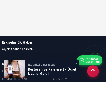
Eskisehir İlk Haber
Objektif haberin adresi...
WhatsApp
İhbar Hattı
×
Kategoriler
İLGİNİZİ ÇEKEBİLİR
Restoran ve Kafelere Ek Ücret
ESKİŞEHİR
GENEL
Uyarısı Geldi
ESKİŞEHİRSPOR
GÜNDEM
KÜLTÜR SANAT
SPOR
EĞİTİM
Haberde insan
Asayiş
SİYASET