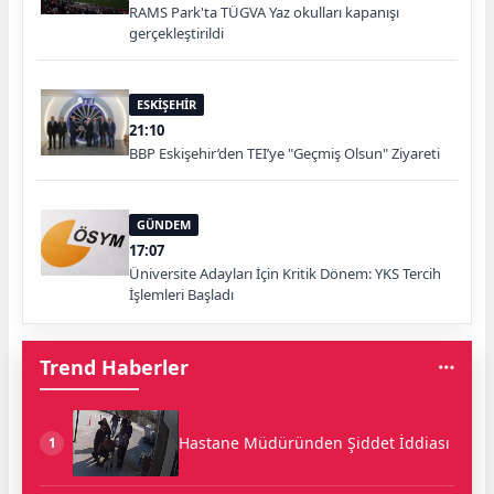
RAMS Park'ta TÜGVA Yaz okulları kapanışı
gerçekleştirildi
ESKİŞEHİR
21:10
BBP Eskişehir’den TEI’ye "Geçmiş Olsun" Ziyareti
GÜNDEM
17:07
Üniversite Adayları İçin Kritik Dönem: YKS Tercih
İşlemleri Başladı
Trend Haberler
Hastane Müdüründen Şiddet İddiası
1