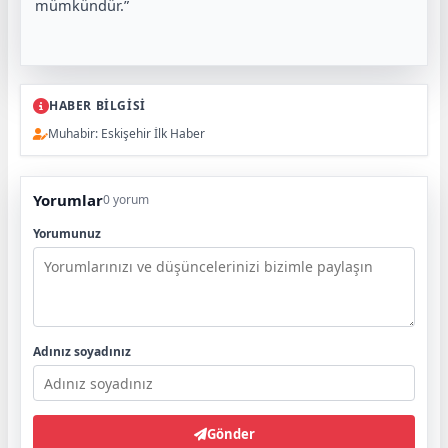
mümkündür.”
HABER BİLGİSİ
Muhabir: Eskişehir İlk Haber
Yorumlar
0 yorum
Yorumunuz
Adınız soyadınız
Gönder