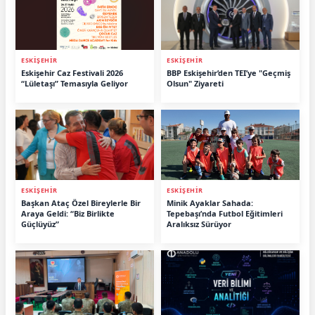
ESKİŞEHİR
ESKİŞEHİR
Eskişehir Caz Festivali 2026
BBP Eskişehir’den TEI’ye "Geçmiş
“Lületaşı” Temasıyla Geliyor
Olsun" Ziyareti
ESKİŞEHİR
ESKİŞEHİR
Başkan Ataç Özel Bireylerle Bir
Minik Ayaklar Sahada:
Araya Geldi: “Biz Birlikte
Tepebaşı’nda Futbol Eğitimleri
Güçlüyüz”
Aralıksız Sürüyor