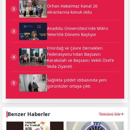
Orhan Hakalmaz Kanal 26
2
ekranlarına konuk oldu
Anadolu Üniversitesi'nde Mikro
3
Yeterlilik Dönemi Başlıyor
Emirdağ ve Çevre Dernekleri
Federasyonu'ndan Başsavcı
4
Karakülah ve Başsavcı Vekili Özel'e
Veda Ziyareti
Sağlıkta şiddet iddiasında yeni
5
görüntüler ortaya çıktı
Benzer Haberler
Tümünü Gör