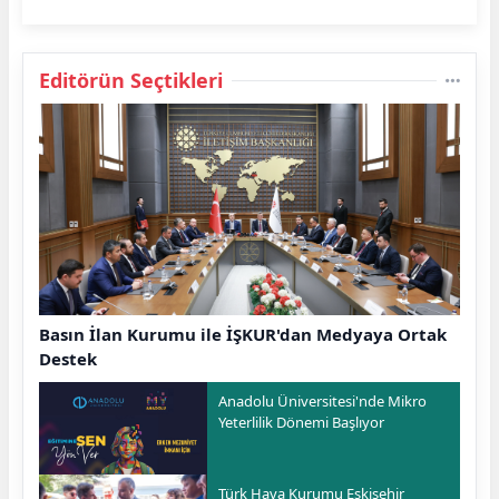
Editörün Seçtikleri
Basın İlan Kurumu ile İŞKUR'dan Medyaya Ortak
Destek
Anadolu Üniversitesi'nde Mikro
Yeterlilik Dönemi Başlıyor
Türk Hava Kurumu Eskişehir