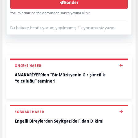
Gönder
Yorumlarınız editör onayından sonra yayına alınır.
Bu habere henüz yorum yapılmamış. İlk yorumu siz yazın.
ÖNCEKI HABER
ANAKARİYER'den “Bir Müzisyenin Girişimcilik
Yolculuğu” semineri
SONRAKI HABER
Engelli Bireylerden Seyitgazi’de Fidan Dikimi