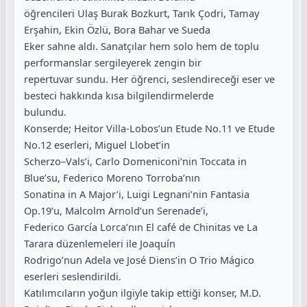
öğrencileri Ulaş Burak Bozkurt, Tarık Çodri, Tamay
Erşahin, Ekin Özlü, Bora Bahar ve Sueda
Eker sahne aldı. Sanatçılar hem solo hem de toplu
performanslar sergileyerek zengin bir
repertuvar sundu. Her öğrenci, seslendireceği eser ve
besteci hakkında kısa bilgilendirmelerde
bulundu.
Konserde; Heitor Villa-Lobos’un Etude No.11 ve Etude
No.12 eserleri, Miguel Llobet’in
Scherzo–Vals’i, Carlo Domeniconi’nin Toccata in
Blue’su, Federico Moreno Torroba’nın
Sonatina in A Major’i, Luigi Legnani’nin Fantasia
Op.19’u, Malcolm Arnold’un Serenade’i,
Federico García Lorca’nın El café de Chinitas ve La
Tarara düzenlemeleri ile Joaquín
Rodrigo’nun Adela ve José Diens’in O Trio Mágico
eserleri seslendirildi.
Katılımcıların yoğun ilgiyle takip ettiği konser, M.D.