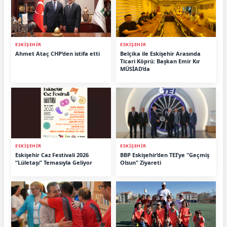
ESKİŞEHİR
ESKİŞEHİR
Ahmet Ataç CHP’den istifa etti
Belçika ile Eskişehir Arasında
Ticari Köprü: Başkan Emir Kır
MÜSİAD’da
ESKİŞEHİR
ESKİŞEHİR
Eskişehir Caz Festivali 2026
BBP Eskişehir’den TEI’ye "Geçmiş
“Lületaşı” Temasıyla Geliyor
Olsun" Ziyareti