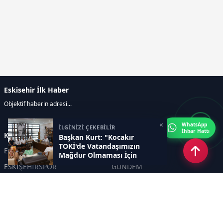
Eskisehir İlk Haber
Objektif haberin adresi...
×
WhatsApp
İLGİNİZİ ÇEKEBİLİR
İhbar Hattı
Kategoriler
Başkan Kurt: "Kocakır
TOKİ'de Vatandaşımızın
ESKİŞEHİR
GENEL
Mağdur Olmaması İçin
Desteğe Hazırız"
ESKİŞEHİRSPOR
GÜNDEM
KÜLTÜR SANAT
SPOR
EĞİTİM
Haberde insan
Asayiş
SİYASET