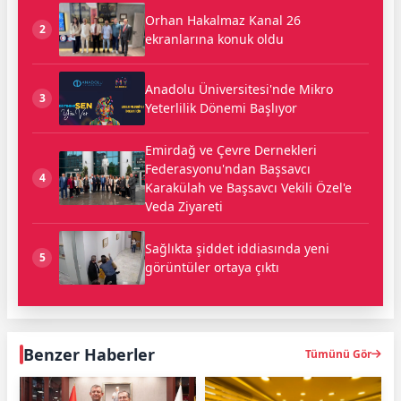
Orhan Hakalmaz Kanal 26
2
ekranlarına konuk oldu
Anadolu Üniversitesi'nde Mikro
3
Yeterlilik Dönemi Başlıyor
Emirdağ ve Çevre Dernekleri
Federasyonu'ndan Başsavcı
4
Karakülah ve Başsavcı Vekili Özel'e
Veda Ziyareti
Sağlıkta şiddet iddiasında yeni
5
görüntüler ortaya çıktı
Benzer Haberler
Tümünü Gör