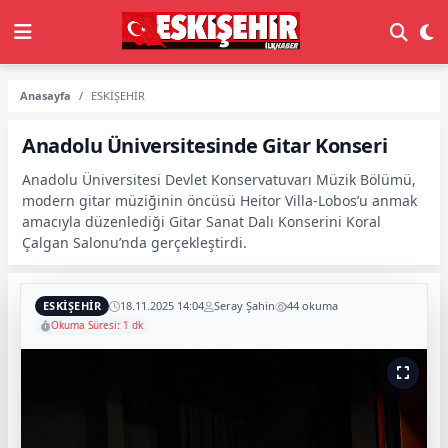
Anasayfa
ESKİŞEHİR
Anadolu Üniversitesinde Gitar Konseri
Anadolu Üniversitesi Devlet Konservatuvarı Müzik Bölümü,
modern gitar müziğinin öncüsü Heitor Villa-Lobos’u anmak
amacıyla düzenlediği Gitar Sanat Dalı Konserini Koral
Çalgan Salonu’nda gerçekleştirdi.
ESKİŞEHİR
18.11.2025 14:04
Seray Şahin
44 okuma
Okuma Süresi: 1 dk