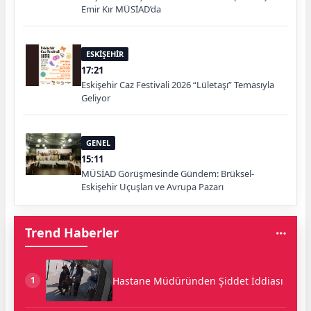
Emir Kır MÜSİAD’da
ESKİŞEHİR
17:21
Eskişehir Caz Festivali 2026 “Lületaşı” Temasıyla
Geliyor
GENEL
15:11
MÜSİAD Görüşmesinde Gündem: Brüksel-
Eskişehir Uçuşları ve Avrupa Pazarı
Trend Haberler
Hastane Müdüründen Şiddet İddiası
1