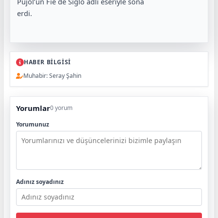
Pujol’un Fie de Siglo adlı eseriyle sona
erdi.
HABER BİLGİSİ
Muhabir: Seray Şahin
Yorumlar
0 yorum
Yorumunuz
Adınız soyadınız