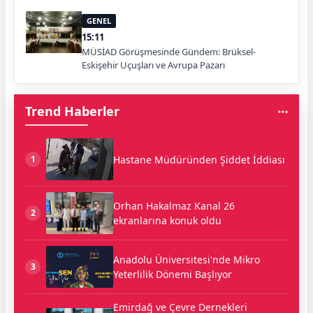
GENEL
15:11
MÜSİAD Görüşmesinde Gündem: Brüksel-
Eskişehir Uçuşları ve Avrupa Pazarı
Trend Haberler
Hastane Müdüründen Şiddet İddiası
1
Orhan Hakalmaz Kanal 26
2
ekranlarına konuk oldu
Anadolu Üniversitesi'nde Mikro
3
Yeterlilik Dönemi Başlıyor
Emirdağ ve Çevre Dernekleri