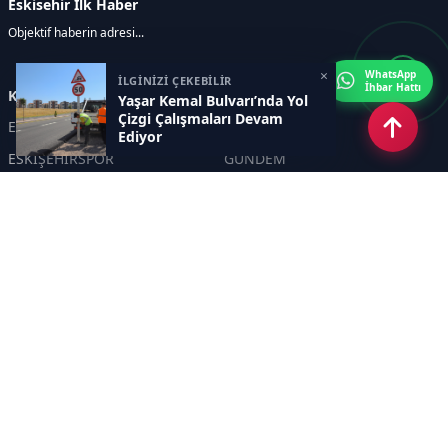
Eskisehir İlk Haber
Objektif haberin adresi...
×
WhatsApp
İLGİNİZİ ÇEKEBİLİR
İhbar Hattı
Kategoriler
Yaşar Kemal Bulvarı’nda Yol
Çizgi Çalışmaları Devam
ESKİŞEHİR
GENEL
Ediyor
ESKİŞEHİRSPOR
GÜNDEM
KÜLTÜR SANAT
SPOR
EĞİTİM
Haberde insan
Asayiş
SİYASET
Politika
EKONOMİ
DİĞER
BİLİM
SAĞLIK
TARIM
ÇEVRE
OLAY
YAŞAM
TRAFİK
ADLİYE
DÜNYA