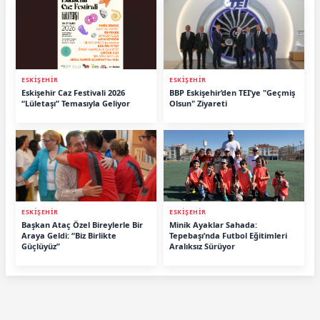
ESKİŞEHİR
ESKİŞEHİR
Eskişehir Caz Festivali 2026
BBP Eskişehir’den TEI’ye "Geçmiş
“Lületaşı” Temasıyla Geliyor
Olsun" Ziyareti
ESKİŞEHİR
ESKİŞEHİR
Başkan Ataç Özel Bireylerle Bir
Minik Ayaklar Sahada:
Araya Geldi: “Biz Birlikte
Tepebaşı’nda Futbol Eğitimleri
Güçlüyüz”
Aralıksız Sürüyor