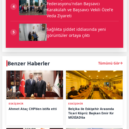
Federasyonu'ndan Başsavcı
4
Karakülah ve Başsavcı Vekili Özel'e
Veda Ziyareti
Sağlıkta şiddet iddiasında yeni
5
görüntüler ortaya çıktı
Benzer Haberler
Tümünü Gör
ESKİŞEHİR
ESKİŞEHİR
Ahmet Ataç CHP’den istifa etti
Belçika ile Eskişehir Arasında
Ticari Köprü: Başkan Emir Kır
MÜSİAD’da