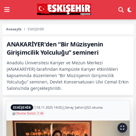
Anasayfa
ESKİŞEHİR
ANAKARİYER'den “Bir Müzisyenin
Girişimcilik Yolculuğu” semineri
Anadolu Üniversitesi Kariyer ve Mezun Merkezi
(ANAKARİYER) tarafından Kampüste Kariyer etkinlikleri
kapsamında düzenlenen “Bir Müzisyenin Girişimcilik
Yolculuğu” semineri, Devlet Konservatuvarı Ulvi Cemal Erkin
Salonu’nda gerçekleştirildi.
ESKİŞEHİR
18.11.2025 14:05
Seray Şahin
52 okuma
Okuma Süresi: 2 dk