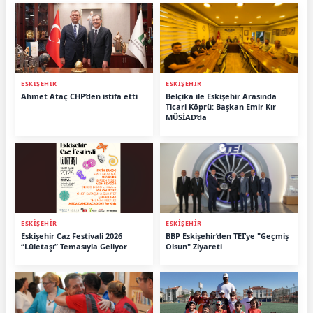
ESKİŞEHİR
ESKİŞEHİR
Ahmet Ataç CHP’den istifa etti
Belçika ile Eskişehir Arasında
Ticari Köprü: Başkan Emir Kır
MÜSİAD’da
ESKİŞEHİR
ESKİŞEHİR
Eskişehir Caz Festivali 2026
BBP Eskişehir’den TEI’ye "Geçmiş
“Lületaşı” Temasıyla Geliyor
Olsun" Ziyareti