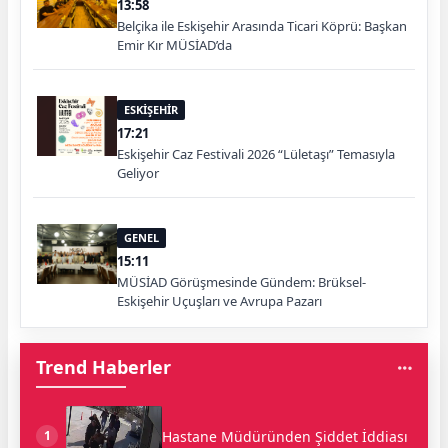
13:58
Belçika ile Eskişehir Arasında Ticari Köprü: Başkan
Emir Kır MÜSİAD’da
ESKİŞEHİR
17:21
Eskişehir Caz Festivali 2026 “Lületaşı” Temasıyla
Geliyor
GENEL
15:11
MÜSİAD Görüşmesinde Gündem: Brüksel-
Eskişehir Uçuşları ve Avrupa Pazarı
Trend Haberler
Hastane Müdüründen Şiddet İddiası
1