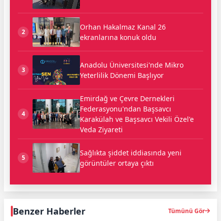
Orhan Hakalmaz Kanal 26
2
ekranlarına konuk oldu
Anadolu Üniversitesi'nde Mikro
3
Yeterlilik Dönemi Başlıyor
Emirdağ ve Çevre Dernekleri
Federasyonu'ndan Başsavcı
4
Karakülah ve Başsavcı Vekili Özel'e
Veda Ziyareti
Sağlıkta şiddet iddiasında yeni
5
görüntüler ortaya çıktı
Benzer Haberler
Tümünü Gör