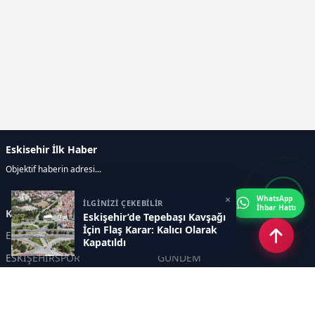
Eskisehir İlk Haber
Objektif haberin adresi...
×
WhatsApp
İLGİNİZİ ÇEKEBİLİR
İhbar Hattı
Kategoriler
Eskişehir’de Tepebaşı Kavşağı
İçin Flaş Karar: Kalıcı Olarak
ESKİŞEHİR
GENEL
Kapatıldı
ESKİŞEHİRSPOR
GÜNDEM
KÜLTÜR SANAT
SPOR
EĞİTİM
Haberde insan