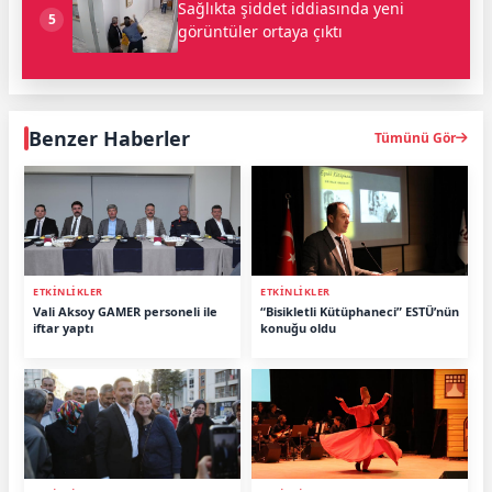
Sağlıkta şiddet iddiasında yeni
5
görüntüler ortaya çıktı
Benzer Haberler
Tümünü Gör
ETKİNLİKLER
ETKİNLİKLER
Vali Aksoy GAMER personeli ile
“Bisikletli Kütüphaneci” ESTÜ’nün
iftar yaptı
konuğu oldu