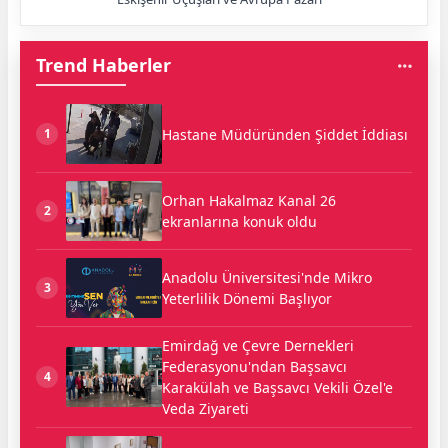
Trend Haberler
Hastane Müdüründen Şiddet İddiası
1
Orhan Hakalmaz Kanal 26
2
ekranlarına konuk oldu
Anadolu Üniversitesi'nde Mikro
3
Yeterlilik Dönemi Başlıyor
Emirdağ ve Çevre Dernekleri
Federasyonu'ndan Başsavcı
4
Karakülah ve Başsavcı Vekili Özel'e
Veda Ziyareti