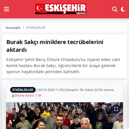
Anasayfa
ETKİNLİKLER
Burak Sakçı miniklere tecrübelerini
aktardı
Eskişehir Şehit Barış Öztürk Ortaokulu’nu ziyaret eden cam
kemik hastası Burak Sakçı, öğrencilerle bir araya gelerek
sporun hayatındaki yerinden bahsetti.
ETKİNLİKLER
02.03.2024 11:39
Eskişehir İlk Haber
156 okuma
Okuma Süresi: 1 dk