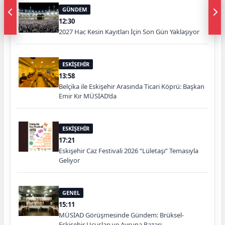
GÜNDEM
12:30
2027 Hac Kesin Kayıtları İçin Son Gün Yaklaşıyor
ESKİŞEHİR
13:58
Belçika ile Eskişehir Arasında Ticari Köprü: Başkan
Emir Kır MÜSİAD’da
ESKİŞEHİR
17:21
Eskişehir Caz Festivali 2026 “Lületaşı” Temasıyla
Geliyor
GENEL
15:11
MÜSİAD Görüşmesinde Gündem: Brüksel-
Eskişehir Uçuşları ve Avrupa Pazarı