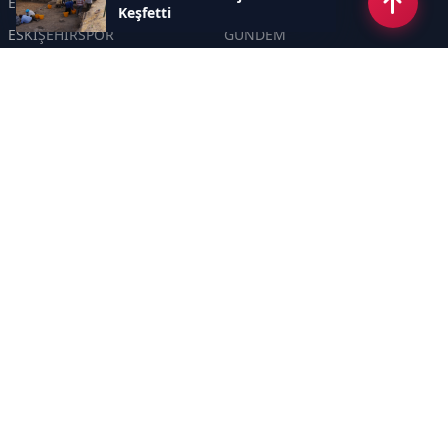
ESKİŞEHİR
GENEL
Keşfetti
ESKİŞEHİRSPOR
GÜNDEM
KÜLTÜR SANAT
SPOR
EĞİTİM
Haberde insan
Asayiş
SİYASET
Politika
EKONOMİ
DİĞER
BİLİM
SAĞLIK
TARIM
ÇEVRE
OLAY
YAŞAM
TRAFİK
ADLİYE
DÜNYA
EMNİYET - JANDARMA
ETKİNLİKLER
Sayfalar
GİZLİLİK POLİTİKASI
KÜNYE