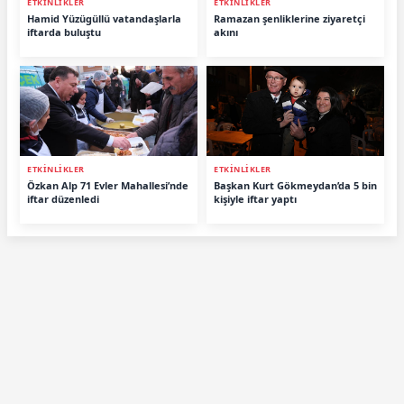
ETKİNLİKLER
ETKİNLİKLER
Hamid Yüzügüllü vatandaşlarla
Ramazan şenliklerine ziyaretçi
iftarda buluştu
akını
ETKİNLİKLER
ETKİNLİKLER
Özkan Alp 71 Evler Mahallesi’nde
Başkan Kurt Gökmeydan’da 5 bin
iftar düzenledi
kişiyle iftar yaptı