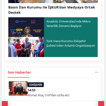
Basın İlan Kurumu ile İŞKUR'dan Medyaya Ortak
Destek
Anadolu Üniversitesi'nde Mikro
Yeterlilik Dönemi Başlıyor
Türk Hava Kurumu Eskişehir
Şubesi'nden Anlamlı Organizasyon
Son Haberler
ESKİŞEHİR
14:53
Ahmet Ataç CHP’den istifa etti