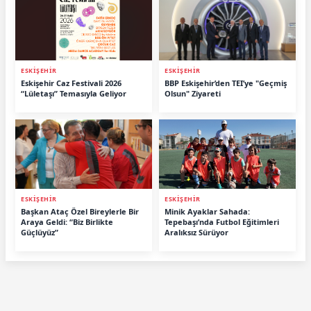
ESKİŞEHİR
ESKİŞEHİR
Eskişehir Caz Festivali 2026
BBP Eskişehir’den TEI’ye "Geçmiş
“Lületaşı” Temasıyla Geliyor
Olsun" Ziyareti
ESKİŞEHİR
ESKİŞEHİR
Başkan Ataç Özel Bireylerle Bir
Minik Ayaklar Sahada:
Araya Geldi: “Biz Birlikte
Tepebaşı’nda Futbol Eğitimleri
Güçlüyüz”
Aralıksız Sürüyor