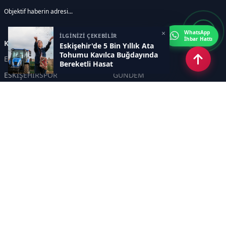
Objektif haberin adresi...
×
WhatsApp
İLGİNİZİ ÇEKEBİLİR
İhbar Hattı
Kategoriler
Eskişehir'de 5 Bin Yıllık Ata
Tohumu Kavılca Buğdayında
ESKİŞEHİR
GENEL
Bereketli Hasat
ESKİŞEHİRSPOR
GÜNDEM
KÜLTÜR SANAT
SPOR
EĞİTİM
Haberde insan
Asayiş
SİYASET
Politika
EKONOMİ
DİĞER
BİLİM
SAĞLIK
TARIM
ÇEVRE
OLAY
YAŞAM
TRAFİK
ADLİYE
DÜNYA