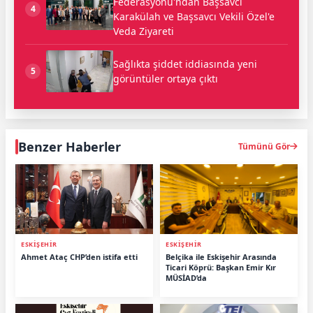
Federasyonu'ndan Başsavcı
4
Karakülah ve Başsavcı Vekili Özel'e
Veda Ziyareti
Sağlıkta şiddet iddiasında yeni
5
görüntüler ortaya çıktı
Benzer Haberler
Tümünü Gör
ESKİŞEHİR
ESKİŞEHİR
Ahmet Ataç CHP’den istifa etti
Belçika ile Eskişehir Arasında
Ticari Köprü: Başkan Emir Kır
MÜSİAD’da