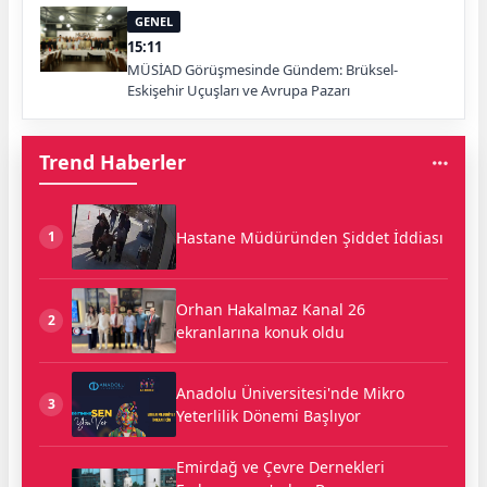
GENEL
15:11
MÜSİAD Görüşmesinde Gündem: Brüksel-
Eskişehir Uçuşları ve Avrupa Pazarı
Trend Haberler
Hastane Müdüründen Şiddet İddiası
1
Orhan Hakalmaz Kanal 26
2
ekranlarına konuk oldu
Anadolu Üniversitesi'nde Mikro
3
Yeterlilik Dönemi Başlıyor
Emirdağ ve Çevre Dernekleri