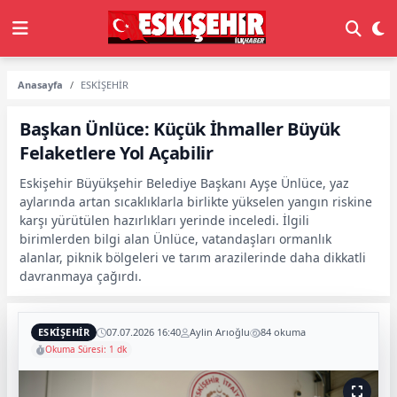
Anasayfa
ESKİŞEHİR
Başkan Ünlüce: Küçük İhmaller Büyük
Felaketlere Yol Açabilir
Eskişehir Büyükşehir Belediye Başkanı Ayşe Ünlüce, yaz
aylarında artan sıcaklıklarla birlikte yükselen yangın riskine
karşı yürütülen hazırlıkları yerinde inceledi. İlgili
birimlerden bilgi alan Ünlüce, vatandaşları ormanlık
alanlar, piknik bölgeleri ve tarım arazilerinde daha dikkatli
davranmaya çağırdı.
ESKİŞEHİR
07.07.2026 16:40
Aylin Arıoğlu
84 okuma
Okuma Süresi: 1 dk