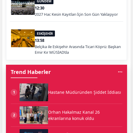
GÜNDEM
12:30
2027 Hac Kesin Kayıtları İçin Son Gün Yaklaşıyor
ESKİŞEHİR
13:58
Belçika ile Eskişehir Arasında Ticari Köprü: Başkan
Emir Kır MÜSİAD’da
Trend Haberler
Hastane Müdüründen Şiddet İddiası
1
Orhan Hakalmaz Kanal 26
2
ekranlarına konuk oldu