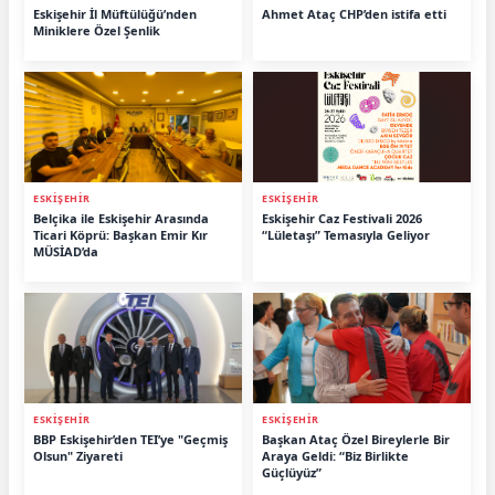
Eskişehir İl Müftülüğü’nden
Ahmet Ataç CHP’den istifa etti
Miniklere Özel Şenlik
ESKİŞEHİR
ESKİŞEHİR
Belçika ile Eskişehir Arasında
Eskişehir Caz Festivali 2026
Ticari Köprü: Başkan Emir Kır
“Lületaşı” Temasıyla Geliyor
MÜSİAD’da
ESKİŞEHİR
ESKİŞEHİR
BBP Eskişehir’den TEI’ye "Geçmiş
Başkan Ataç Özel Bireylerle Bir
Olsun" Ziyareti
Araya Geldi: “Biz Birlikte
Güçlüyüz”