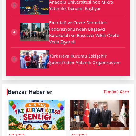
Anadolu Üniversitesi'nde Mikro
3
Yeterlilik Dönemi Başlıyor
Emirdağ ve Çevre Dernekleri
Federasyonu'ndan Başsavcı
4
Karakülah ve Başsavcı Vekili Özel'e
Veda Ziyareti
Türk Hava Kurumu Eskişehir
5
Şubesi'nden Anlamlı Organizasyon
Benzer Haberler
Tümünü Gör
ESKİŞEHİR
ESKİŞEHİR