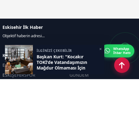
Eskisehir İlk Haber
Objektif haberin adresi...
×
WhatsApp
İLGİNİZİ ÇEKEBİLİR
İhbar Hattı
Kategoriler
Başkan Kurt: "Kocakır
TOKİ'de Vatandaşımızın
ESKİŞEHİR
GENEL
Mağdur Olmaması İçin
Desteğe Hazırız"
ESKİŞEHİRSPOR
GÜNDEM
KÜLTÜR SANAT
SPOR
EĞİTİM
Haberde insan
Asayiş
SİYASET
Politika
EKONOMİ
DİĞER
BİLİM
SAĞLIK
TARIM